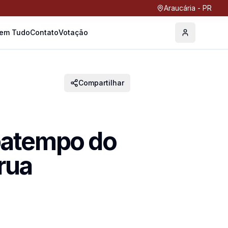
Araucária - PR
Tem Tudo
Contato
Votação
Perfil
Compartilhar
patempo do
 rua