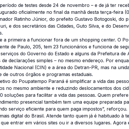
eríodo de testes desde 24 de novembro – e de já ter recebi
gurado oficialmente no final da manhã desta terça-feira (
ador Ratinho Júnior, do prefeito Gustavo Botogoski, do p
uri, e dos secretários das Cidades, Guto Silva, e do Desen
s.
 e a primeira a funcionar fora de um shopping center. O 
nte de Paulo, 205, tem 23 funcionários e funciona de segun
serviços do Governo do Estado e alguns da Prefeitura de 
es de declarações simples – no mesmo endereço. Por enqua
ntidade Nacional (CIN) e a área do Detran-PR, mas na unid
e de outros órgãos e programas estaduais.
tivo do Poupatempo Paraná é simplificar a vida das pesso
gãos no mesmo ambiente e reduzindo deslocamentos dos ci
 soluções para facilitar a vida das pessoas. Quem prefere 
ndimento presencial também tem uma equipe preparada para
ndo serviço eficiente para quem paga impostos”, reforçou.
mais digital do Brasil. Atende tanto quem já é habituado à
 que entrar em vários sites ou ir a diversos lugares. Agora 