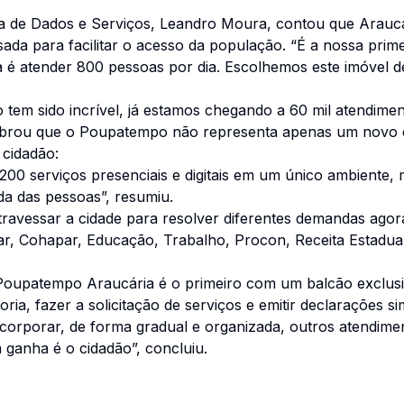
 de Dados e Serviços, Leandro Moura, contou que Araucár
a para facilitar o acesso da população. “É a nossa prime
a é atender 800 pessoas por dia. Escolhemos este imóvel d
em sido incrível, já estamos chegando a 60 mil atendiment
embrou que o Poupatempo não representa apenas um novo 
cidadão:
00 serviços presenciais e digitais em um único ambiente, 
da das pessoas”, resumiu.
travessar a cidade para resolver diferentes demandas agora
r, Cohapar, Educação, Trabalho, Procon, Receita Estadual e
 Poupatempo Araucária é o primeiro com um balcão exclusi
oria, fazer a solicitação de serviços e emitir declarações 
corporar, de forma gradual e organizada, outros atendime
 ganha é o cidadão”, concluiu.