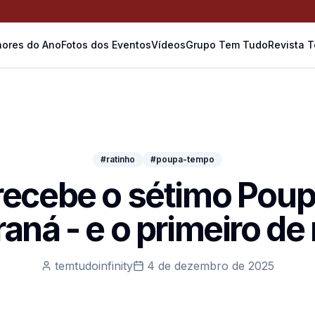
ores do Ano
Fotos dos Eventos
Vídeos
Grupo Tem Tudo
Revista 
#ratinho
#poupa-tempo
 recebe o sétimo Pou
aná - e o primeiro de
temtudoinfinity
4 de dezembro de 2025