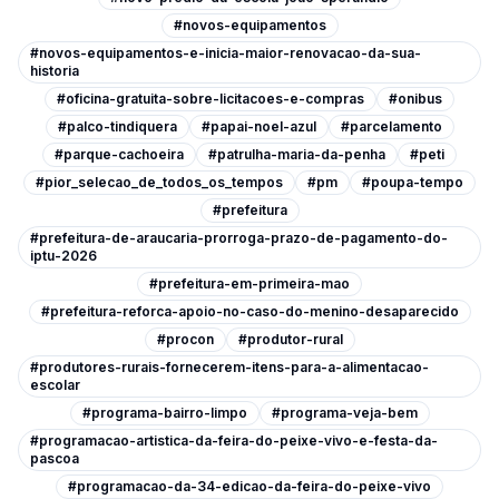
#novos-equipamentos
#novos-equipamentos-e-inicia-maior-renovacao-da-sua-
historia
#oficina-gratuita-sobre-licitacoes-e-compras
#onibus
#palco-tindiquera
#papai-noel-azul
#parcelamento
#parque-cachoeira
#patrulha-maria-da-penha
#peti
#pior_selecao_de_todos_os_tempos
#pm
#poupa-tempo
#prefeitura
#prefeitura-de-araucaria-prorroga-prazo-de-pagamento-do-
iptu-2026
#prefeitura-em-primeira-mao
#prefeitura-reforca-apoio-no-caso-do-menino-desaparecido
#procon
#produtor-rural
#produtores-rurais-fornecerem-itens-para-a-alimentacao-
escolar
#programa-bairro-limpo
#programa-veja-bem
#programacao-artistica-da-feira-do-peixe-vivo-e-festa-da-
pascoa
#programacao-da-34-edicao-da-feira-do-peixe-vivo