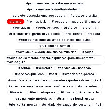
#programacao-da-festa-em-araucaria
#programacao-festa-dia-trabalhador
#projeto-essencia-empreendedora
#protese-gratuita
#ratinho
#re-matricula
#recape-em-ruas-do-tindiquera
#reciclaveis
#reducao-juros
#reforco
#reforma
#rio-abaixinho-ganha-nova-escola
#rio-bonito
#rocada
#rocada-nas-escolas-antes-do-inicio-das-aulas
#rua-cesario-furman
#salto-de-qualidade-no-ensino-municipal
#saude
#saude-no-semaforo-orienta-populacao-para-um-carnaval-
mais-seguro
#sebrae
#semaforo
#servico-de-inspecao
#servicos-publicos
#sesi
#sinfonica-do-parana
#smel-faz-reparos-em-estruturas-de-esporte-e-lazer
#sol
#solucoes-inovadoras-para-desafios-reais
#super-el-nino
#taxa-lixo
#teatro-da-praca
#tornado
#treinamento
#treinamento-motoristas
#triar
#tribunal-justica
#ubs-santa-monica
#unidade-de-saude-do-costeira
#uti