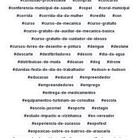
#comissao-processante
#compras
#concurso
#conferencia-municipal-de-saude
#copel
#coral-municipal
#corrida
#corrida-dia-da-mulher
#credito
#csn
#curso
#curso-de-mecanica
#curso-gratuito
#curso-gratuito-de-auxiliar-de-mecanica-basica
#curso-gratuito-de-cuidador-de-idosos
#cursos-livres-de-desenho-e-pintura
#dengue
#deolane
#descarte
#desfibriladores
#desvio
#dia-da-agua
#distribuicao-de-muda
#doacao
#dog
#drone
#duvidas-festa-do-dia-do-trabalhador
#edson-e-hudson
#educacao
#educard
#empreendedor
#empreendedores
#emprego
#entrega-de-medicamentos
#equipamentos-turbinam-as-consultas
#escola
#escola-jacomel
#esporte
#estagio
#estudo-impacto-e-vizinhanca
#ex-vereador
#experiencia-de-sucesso
#expofest
#exposicao-sobre-os-bairros-de-araucaria