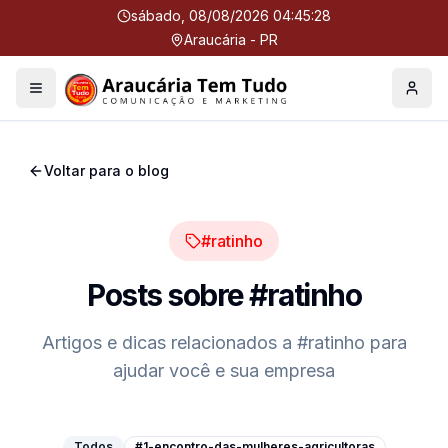
sábado, 08/08/2026 04:45:29
Araucária - PR
Menu
Perfil
Voltar para o blog
#ratinho
Posts sobre
#ratinho
Artigos e dicas relacionados a
#ratinho
para
ajudar você e sua empresa
Todos
#1-encontro-das-mulheres-agricultoras