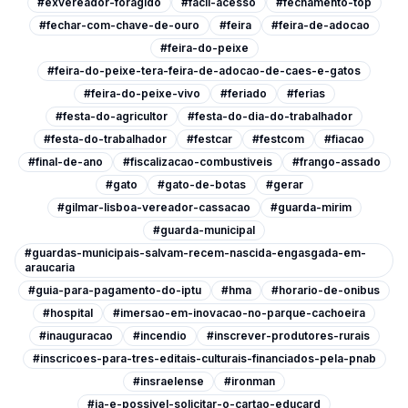
#exvereador-foragido
#facil-acesso
#fechamento-top
#fechar-com-chave-de-ouro
#feira
#feira-de-adocao
#feira-do-peixe
#feira-do-peixe-tera-feira-de-adocao-de-caes-e-gatos
#feira-do-peixe-vivo
#feriado
#ferias
#festa-do-agricultor
#festa-do-dia-do-trabalhador
#festa-do-trabalhador
#festcar
#festcom
#fiacao
#final-de-ano
#fiscalizacao-combustiveis
#frango-assado
#gato
#gato-de-botas
#gerar
#gilmar-lisboa-vereador-cassacao
#guarda-mirim
#guarda-municipal
#guardas-municipais-salvam-recem-nascida-engasgada-em-
araucaria
#guia-para-pagamento-do-iptu
#hma
#horario-de-onibus
#hospital
#imersao-em-inovacao-no-parque-cachoeira
#inauguracao
#incendio
#inscrever-produtores-rurais
#inscricoes-para-tres-editais-culturais-financiados-pela-pnab
#insraelense
#ironman
#ja-e-possivel-solicitar-o-cartao-educard