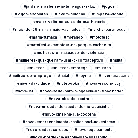
#jardim-israelense-ja-tem-agua-e-luz
#jogos
#jogos-escolares
#jovem-cidadao
#limpeza-cidade
#maior-volta-as-aulas-da-sua-historia
#mais-de-26-mil-animais-vacinados
#marcha-para-jesus
#maria-fumaca
#morango
#motofest
#motofest-e-mototour-no-parque-cachoeira
#mulheres-em-situacao-de-violencia
#mulheres-que-queiram-usar-o-contraceptivo
#multa
#multirao
#multirao-emprego
#mutirao
#mutirao-de-emprego
#natal
#neymar
#niver-araucaria
#niver-da-cidade
#notebooks
#nova-escola-lucy
#nova-lei
#nova-sede-para-a-agencia-do-trabalhador
#nova-ubs-do-centro
#nova-unidade-de-saude-do-rio-abaixinho
#novo-cmei-na-rua-codorna
#novo-empreendimento-habitacional-no-estacao
#novo-endereco-caps
#novo-equipamento
#novo-predio-da-escola-joao-sperandio