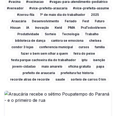
#vacina
#vacinacao
#vagas-para-atendimento-pediatrico
#vereador
#vice-prefeita-araucaria
#vice-prefeita-assume
#zerou-fila
1º de maio dia do trabalhador
2025
Araucária
Desenvolvimento
Feriado
Fest
Futuro
Hissan
IA
Inovação
Kwid
PMA
PraTodosVerem
Produtividade
Sorteio
Tecnologia
Trabalho
biblioteca de dança
cantora se emociona
chelsea
condor 3 lojas
conferencia municipal
cursos
familia
fazer o bem sem olhar a quem
feira do peixe
festa parque cachoeira dia do trabalhador
iptu
isenção
jovem-cidadao
maio amarelo
oficina gratuita
papa
prefeito de araucaria
prefeitura faz historia
recorde atras de recorde
saude
sorteio de carros 0 km