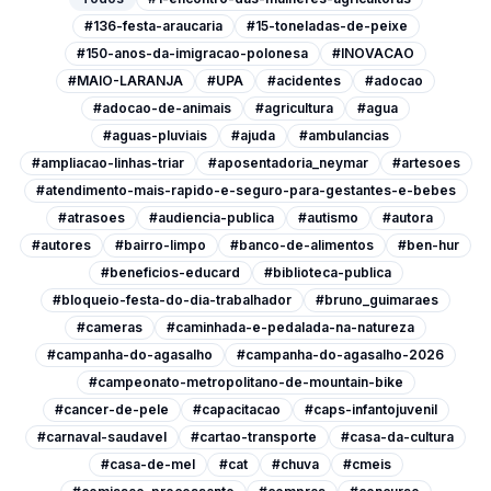
#136-festa-araucaria
#15-toneladas-de-peixe
#150-anos-da-imigracao-polonesa
#INOVACAO
#MAIO-LARANJA
#UPA
#acidentes
#adocao
#adocao-de-animais
#agricultura
#agua
#aguas-pluviais
#ajuda
#ambulancias
#ampliacao-linhas-triar
#aposentadoria_neymar
#artesoes
#atendimento-mais-rapido-e-seguro-para-gestantes-e-bebes
#atrasoes
#audiencia-publica
#autismo
#autora
#autores
#bairro-limpo
#banco-de-alimentos
#ben-hur
#beneficios-educard
#biblioteca-publica
#bloqueio-festa-do-dia-trabalhador
#bruno_guimaraes
#cameras
#caminhada-e-pedalada-na-natureza
#campanha-do-agasalho
#campanha-do-agasalho-2026
#campeonato-metropolitano-de-mountain-bike
#cancer-de-pele
#capacitacao
#caps-infantojuvenil
#carnaval-saudavel
#cartao-transporte
#casa-da-cultura
#casa-de-mel
#cat
#chuva
#cmeis