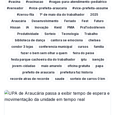
#vacina
#vacinacao
#vagas-para-atendimento-pediatrico
#vereador
#vice-prefeita-araucaria
#vice-prefeita-assume
#zerou-fila
1º de maio dia do trabalhador
2025
Araucária
Desenvolvimento
Feriado
Fest
Futuro
Hissan
IA
Inovação
Kwid
PMA
PraTodosVerem
Produtividade
Sorteio
Tecnologia
Trabalho
biblioteca de dança
cantora se emociona
chelsea
condor 3 lojas
conferencia municipal
cursos
familia
fazer o bem sem olhar a quem
feira do peixe
festa parque cachoeira dia do trabalhador
iptu
isenção
jovem-cidadao
maio amarelo
oficina gratuita
papa
prefeito de araucaria
prefeitura faz historia
recorde atras de recorde
saude
sorteio de carros 0 km