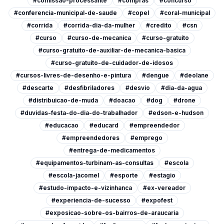
#comissao-processante
#compras
#concurso
#conferencia-municipal-de-saude
#copel
#coral-municipal
#corrida
#corrida-dia-da-mulher
#credito
#csn
#curso
#curso-de-mecanica
#curso-gratuito
#curso-gratuito-de-auxiliar-de-mecanica-basica
#curso-gratuito-de-cuidador-de-idosos
#cursos-livres-de-desenho-e-pintura
#dengue
#deolane
#descarte
#desfibriladores
#desvio
#dia-da-agua
#distribuicao-de-muda
#doacao
#dog
#drone
#duvidas-festa-do-dia-do-trabalhador
#edson-e-hudson
#educacao
#educard
#empreendedor
#empreendedores
#emprego
#entrega-de-medicamentos
#equipamentos-turbinam-as-consultas
#escola
#escola-jacomel
#esporte
#estagio
#estudo-impacto-e-vizinhanca
#ex-vereador
#experiencia-de-sucesso
#expofest
#exposicao-sobre-os-bairros-de-araucaria