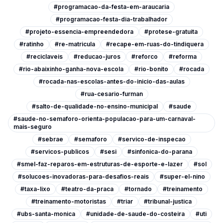
#programacao-da-festa-em-araucaria
#programacao-festa-dia-trabalhador
#projeto-essencia-empreendedora
#protese-gratuita
#ratinho
#re-matricula
#recape-em-ruas-do-tindiquera
#reciclaveis
#reducao-juros
#reforco
#reforma
#rio-abaixinho-ganha-nova-escola
#rio-bonito
#rocada
#rocada-nas-escolas-antes-do-inicio-das-aulas
#rua-cesario-furman
#salto-de-qualidade-no-ensino-municipal
#saude
#saude-no-semaforo-orienta-populacao-para-um-carnaval-
mais-seguro
#sebrae
#semaforo
#servico-de-inspecao
#servicos-publicos
#sesi
#sinfonica-do-parana
#smel-faz-reparos-em-estruturas-de-esporte-e-lazer
#sol
#solucoes-inovadoras-para-desafios-reais
#super-el-nino
#taxa-lixo
#teatro-da-praca
#tornado
#treinamento
#treinamento-motoristas
#triar
#tribunal-justica
#ubs-santa-monica
#unidade-de-saude-do-costeira
#uti