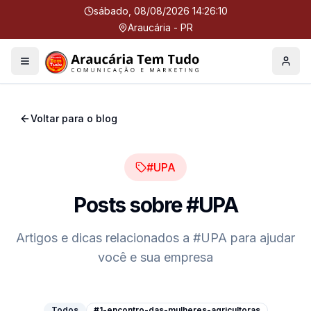
sábado, 08/08/2026 14:26:10
Araucária - PR
Menu
Perfil
Voltar para o blog
#UPA
Posts sobre
#UPA
Artigos e dicas relacionados a
#UPA
para ajudar
você e sua empresa
Todos
#1-encontro-das-mulheres-agricultoras