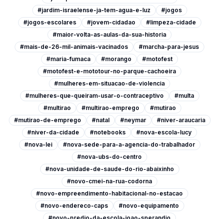
#jardim-israelense-ja-tem-agua-e-luz
#jogos
#jogos-escolares
#jovem-cidadao
#limpeza-cidade
#maior-volta-as-aulas-da-sua-historia
#mais-de-26-mil-animais-vacinados
#marcha-para-jesus
#maria-fumaca
#morango
#motofest
#motofest-e-mototour-no-parque-cachoeira
#mulheres-em-situacao-de-violencia
#mulheres-que-queiram-usar-o-contraceptivo
#multa
#multirao
#multirao-emprego
#mutirao
#mutirao-de-emprego
#natal
#neymar
#niver-araucaria
#niver-da-cidade
#notebooks
#nova-escola-lucy
#nova-lei
#nova-sede-para-a-agencia-do-trabalhador
#nova-ubs-do-centro
#nova-unidade-de-saude-do-rio-abaixinho
#novo-cmei-na-rua-codorna
#novo-empreendimento-habitacional-no-estacao
#novo-endereco-caps
#novo-equipamento
#novo-predio-da-escola-joao-sperandio