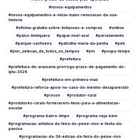
#novos-equipamentos
#novos-equipamentos-e-inicia-maior-renovacao-da-sua-
historia
#oficina-gratuita-sobre-licitacoes-e-compras
#onibus
#palco-tindiquera
#papai-noel-azul
#parcelamento
#parque-cachoeira
#patrulha-maria-da-penha
#peti
#pior_selecao_de_todos_os_tempos
#pm
#poupa-tempo
#prefeitura
#prefeitura-de-araucaria-prorroga-prazo-de-pagamento-do-
iptu-2026
#prefeitura-em-primeira-mao
#prefeitura-reforca-apoio-no-caso-do-menino-desaparecido
#procon
#produtor-rural
#produtores-rurais-fornecerem-itens-para-a-alimentacao-
escolar
#programa-bairro-limpo
#programa-veja-bem
#programacao-artistica-da-feira-do-peixe-vivo-e-festa-da-
pascoa
#programacao-da-34-edicao-da-feira-do-peixe-vivo