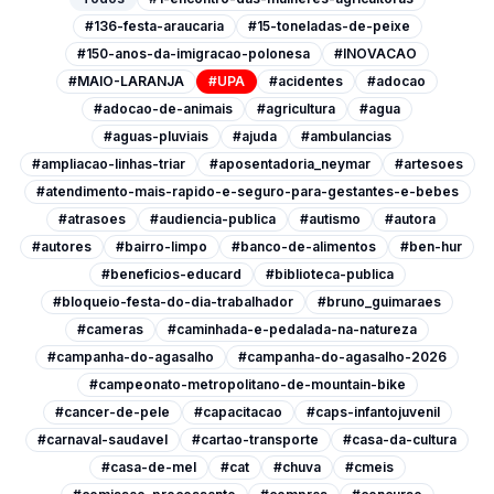
#136-festa-araucaria
#15-toneladas-de-peixe
#150-anos-da-imigracao-polonesa
#INOVACAO
#MAIO-LARANJA
#UPA
#acidentes
#adocao
#adocao-de-animais
#agricultura
#agua
#aguas-pluviais
#ajuda
#ambulancias
#ampliacao-linhas-triar
#aposentadoria_neymar
#artesoes
#atendimento-mais-rapido-e-seguro-para-gestantes-e-bebes
#atrasoes
#audiencia-publica
#autismo
#autora
#autores
#bairro-limpo
#banco-de-alimentos
#ben-hur
#beneficios-educard
#biblioteca-publica
#bloqueio-festa-do-dia-trabalhador
#bruno_guimaraes
#cameras
#caminhada-e-pedalada-na-natureza
#campanha-do-agasalho
#campanha-do-agasalho-2026
#campeonato-metropolitano-de-mountain-bike
#cancer-de-pele
#capacitacao
#caps-infantojuvenil
#carnaval-saudavel
#cartao-transporte
#casa-da-cultura
#casa-de-mel
#cat
#chuva
#cmeis