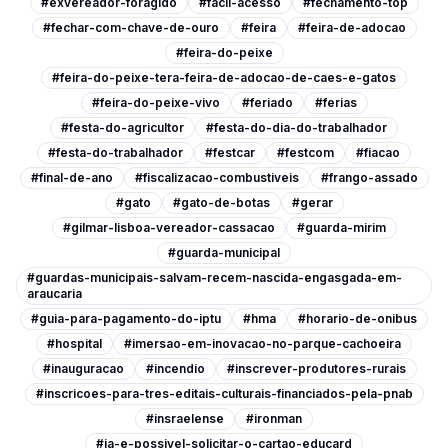
#exvereador-foragido
#facil-acesso
#fechamento-top
#fechar-com-chave-de-ouro
#feira
#feira-de-adocao
#feira-do-peixe
#feira-do-peixe-tera-feira-de-adocao-de-caes-e-gatos
#feira-do-peixe-vivo
#feriado
#ferias
#festa-do-agricultor
#festa-do-dia-do-trabalhador
#festa-do-trabalhador
#festcar
#festcom
#fiacao
#final-de-ano
#fiscalizacao-combustiveis
#frango-assado
#gato
#gato-de-botas
#gerar
#gilmar-lisboa-vereador-cassacao
#guarda-mirim
#guarda-municipal
#guardas-municipais-salvam-recem-nascida-engasgada-em-
araucaria
#guia-para-pagamento-do-iptu
#hma
#horario-de-onibus
#hospital
#imersao-em-inovacao-no-parque-cachoeira
#inauguracao
#incendio
#inscrever-produtores-rurais
#inscricoes-para-tres-editais-culturais-financiados-pela-pnab
#insraelense
#ironman
#ja-e-possivel-solicitar-o-cartao-educard