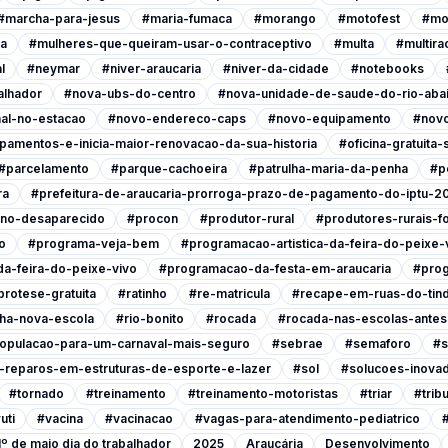
#marcha-para-jesus
#maria-fumaca
#morango
#motofest
#mo
ia
#mulheres-que-queiram-usar-o-contraceptivo
#multa
#multira
l
#neymar
#niver-araucaria
#niver-da-cidade
#notebooks
alhador
#nova-ubs-do-centro
#nova-unidade-de-saude-do-rio-abai
al-no-estacao
#novo-endereco-caps
#novo-equipamento
#novo
pamentos-e-inicia-maior-renovacao-da-sua-historia
#oficina-gratuita
#parcelamento
#parque-cachoeira
#patrulha-maria-da-penha
#p
ra
#prefeitura-de-araucaria-prorroga-prazo-de-pagamento-do-iptu-2
ino-desaparecido
#procon
#produtor-rural
#produtores-rurais-f
o
#programa-veja-bem
#programacao-artistica-da-feira-do-peixe-
a-feira-do-peixe-vivo
#programacao-da-festa-em-araucaria
#prog
protese-gratuita
#ratinho
#re-matricula
#recape-em-ruas-do-tind
nha-nova-escola
#rio-bonito
#rocada
#rocada-nas-escolas-antes-
opulacao-para-um-carnaval-mais-seguro
#sebrae
#semaforo
#s
-reparos-em-estruturas-de-esporte-e-lazer
#sol
#solucoes-inovad
#tornado
#treinamento
#treinamento-motoristas
#triar
#tribu
uti
#vacina
#vacinacao
#vagas-para-atendimento-pediatrico
1º de maio dia do trabalhador
2025
Araucária
Desenvolvimento