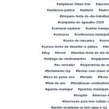
#ampliacao-linhas-triar
#aposen
#audiencia-publica
#autismo
#autor
#bloqueio-festa-do-dia-trabalha
#campanha-do-agasalho-2026
#carnaval-saudavel
#cartao-transpo
#concurso
#conferencia-municipa
#curso-de-mecanica
#curso
#cursos-livres-de-desenho-e-pintura
#de
#dog
#drone
#duvidas-festa-do-dia-do
#entrega-de-medicamentos
#equipamen
#ex-vereador
#experiencia-de-s
#fechamento-top
#fechar-com-chave-d
#feira-do-peixe-vivo
#feriado
#ferias
#final-de-ano
#fiscalizacao-combustive
#guarda-municipal
#guardas-municipai
#hospital
#imersao-
#inscricoes-para-tres-editais-c
#jardim-israelense-ja-tem-agua-e-luz