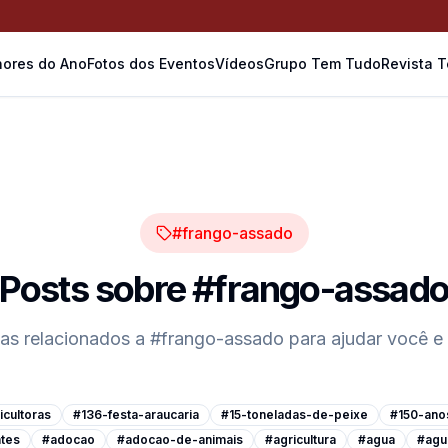
ores do Ano
Fotos dos Eventos
Vídeos
Grupo Tem Tudo
Revista 
#frango-assado
Posts sobre
#frango-assad
cas relacionados a
#frango-assado
para ajudar você e
cultoras
#136-festa-araucaria
#15-toneladas-de-peixe
#150-ano
tes
#adocao
#adocao-de-animais
#agricultura
#agua
#agu