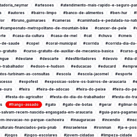
tadoria_neymar
#artesoes
#atendimento-mais-rapido-e-seguro-pa
a
#autores
#bairro-limpo
#banco-de-alimentos
#ben-hur
#
dor
#bruno_guimaraes
#cameras
#caminhada-e-pedalada-na-nat
#campeonato-metropolitano-de-mountain-bike
#cancer-de-pele
#
rte
#casa-da-cultura
#casa-de-mel
#cat
#chuva
#cmeis
l-de-saude
#copel
#coral-municipal
#corrida
#corrida-dia-da
-gratuito
#curso-gratuito-de-auxiliar-de-mecanica-basica
#curso-g
ngue
#deolane
#descarte
#desfibriladores
#desvio
#dia-d
-trabalhador
#edson-e-hudson
#educacao
#educard
#empre
tos-turbinam-as-consultas
#escola
#escola-jacomel
#esporte
ucesso
#expofest
#exposicao-sobre-os-bairros-de-araucaria
#e
e-ouro
#feira
#feira-de-adocao
#feira-do-peixe
#feira-do-pe
#festa-do-agricultor
#festa-do-dia-do-trabalhador
#festa-do-tr
is
#frango-assado
#gato
#gato-de-botas
#gerar
#gilmar-l
s-salvam-recem-nascida-engasgada-em-araucaria
#guia-para-pagamen
em-inovacao-no-parque-cachoeira
#inauguracao
#incendio
#insc
ulturais-financiados-pela-pnab
#insraelense
#ironman
#ja-e-poss
#jogos
#jogos-escolares
#jovem-cidadao
#limpeza-cidade