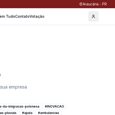
Araucária - PR
Tem Tudo
Contato
Votação
Perfil
o
 sua empresa
s-da-imigracao-polonesa
#INOVACAO
as-pluviais
#ajuda
#ambulancias