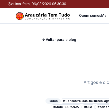
quinta-feira, 06/08/2026 06:30:31
Quem somos
Melh
Voltar para o blog
Artigos e di
Todos
#1-encontro-das-mulheres-agri
#MAIO-LARANJA
#UPA
#aciden