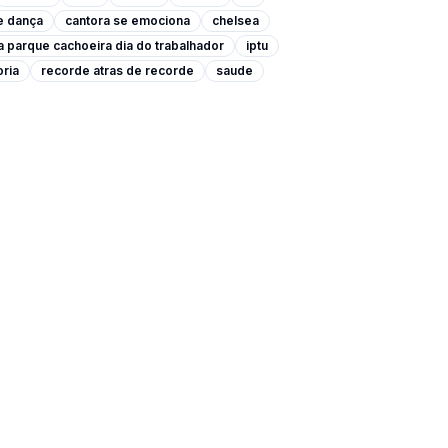
e dança
cantora se emociona
chelsea
a parque cachoeira dia do trabalhador
iptu
oria
recorde atras de recorde
saude