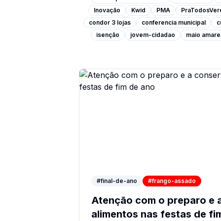
Inovação
Kwid
PMA
PraTodosVe
condor 3 lojas
conferencia municipal
c
isenção
jovem-cidadao
maio amare
#final-de-ano
#frango-assado
Atenção com o preparo e 
alimentos nas festas de fi