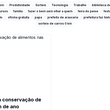
rem
Produtividade
Sorteio
Tecnologia
Trabalho
biblioteca d
ursos
familia
fazer o bem sem olhar a quem
feira do peixe
fest
lo
oficina gratuita
papa
prefeito de araucaria
prefeitura faz hist
sorteio de carros 0 km
a conservação de
m de ano