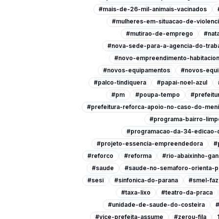
#mais-de-26-mil-animais-vacinados
#mulheres-em-situacao-de-violenc
#mutirao-de-emprego
#nata
#nova-sede-para-a-agencia-do-trab
#novo-empreendimento-habitacion
#novos-equipamentos
#novos-equi
#palco-tindiquera
#papai-noel-azul
#pm
#poupa-tempo
#prefeitu
#prefeitura-reforca-apoio-no-caso-do-men
#programa-bairro-limp
#programacao-da-34-edicao-d
#projeto-essencia-empreendedora
#
#reforco
#reforma
#rio-abaixinho-ga
#saude
#saude-no-semaforo-orienta-p
#sesi
#sinfonica-do-parana
#smel-faz
#taxa-lixo
#teatro-da-praca
#unidade-de-saude-do-costeira
#
#vice-prefeita-assume
#zerou-fila