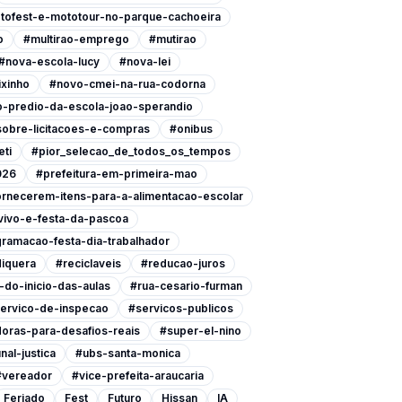
tofest-e-mototour-no-parque-cachoeira
o
#multirao-emprego
#mutirao
#nova-escola-lucy
#nova-lei
xinho
#novo-cmei-na-rua-codorna
-predio-da-escola-joao-sperandio
-sobre-licitacoes-e-compras
#onibus
eti
#pior_selecao_de_todos_os_tempos
026
#prefeitura-em-primeira-mao
ornecerem-itens-para-a-alimentacao-escolar
vivo-e-festa-da-pascoa
ramacao-festa-dia-trabalhador
iquera
#reciclaveis
#reducao-juros
do-inicio-das-aulas
#rua-cesario-furman
ervico-de-inspecao
#servicos-publicos
oras-para-desafios-reais
#super-el-nino
nal-justica
#ubs-santa-monica
#vereador
#vice-prefeita-araucaria
Feriado
Fest
Futuro
Hissan
IA