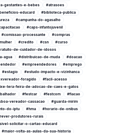
ra-gestantes-e-bebes
#atrasoes
beneficios-educard
#biblioteca-publica
ureza
#campanha-do-agasalho
capacitacao
#caps-infantojuvenil
#comissao-processante
#compras
-mulher
#credito
#csn
#curso
ratuito-de-cuidador-de-idosos
a-agua
#distribuicao-de-muda
#doacao
endedor
#empreendedores
#emprego
#estagio
#estudo-impacto-e-vizinhanca
xvereador-foragido
#facil-acesso
ixe-tera-feira-de-adocao-de-caes-e-gatos
abalhador
#festcar
#festcom
#fiacao
isboa-vereador-cassacao
#guarda-mirim
to-do-iptu
#hma
#horario-de-onibus
rever-produtores-rurais
ivel-solicitar-o-cartao-educard
#maior-volta-as-aulas-da-sua-historia