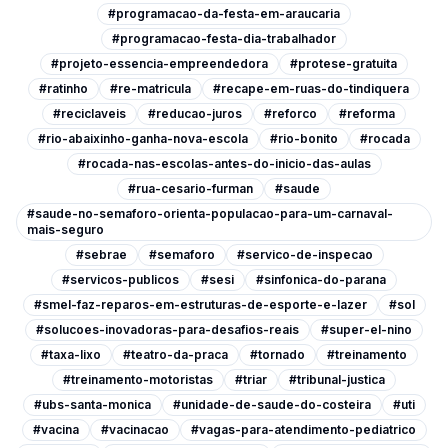
#programacao-da-festa-em-araucaria
#programacao-festa-dia-trabalhador
#projeto-essencia-empreendedora
#protese-gratuita
#ratinho
#re-matricula
#recape-em-ruas-do-tindiquera
#reciclaveis
#reducao-juros
#reforco
#reforma
#rio-abaixinho-ganha-nova-escola
#rio-bonito
#rocada
#rocada-nas-escolas-antes-do-inicio-das-aulas
#rua-cesario-furman
#saude
#saude-no-semaforo-orienta-populacao-para-um-carnaval-
mais-seguro
#sebrae
#semaforo
#servico-de-inspecao
#servicos-publicos
#sesi
#sinfonica-do-parana
#smel-faz-reparos-em-estruturas-de-esporte-e-lazer
#sol
#solucoes-inovadoras-para-desafios-reais
#super-el-nino
#taxa-lixo
#teatro-da-praca
#tornado
#treinamento
#treinamento-motoristas
#triar
#tribunal-justica
#ubs-santa-monica
#unidade-de-saude-do-costeira
#uti
#vacina
#vacinacao
#vagas-para-atendimento-pediatrico