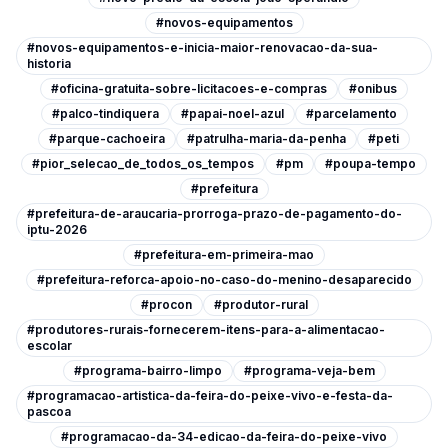
#novos-equipamentos
#novos-equipamentos-e-inicia-maior-renovacao-da-sua-
historia
#oficina-gratuita-sobre-licitacoes-e-compras
#onibus
#palco-tindiquera
#papai-noel-azul
#parcelamento
#parque-cachoeira
#patrulha-maria-da-penha
#peti
#pior_selecao_de_todos_os_tempos
#pm
#poupa-tempo
#prefeitura
#prefeitura-de-araucaria-prorroga-prazo-de-pagamento-do-
iptu-2026
#prefeitura-em-primeira-mao
#prefeitura-reforca-apoio-no-caso-do-menino-desaparecido
#procon
#produtor-rural
#produtores-rurais-fornecerem-itens-para-a-alimentacao-
escolar
#programa-bairro-limpo
#programa-veja-bem
#programacao-artistica-da-feira-do-peixe-vivo-e-festa-da-
pascoa
#programacao-da-34-edicao-da-feira-do-peixe-vivo