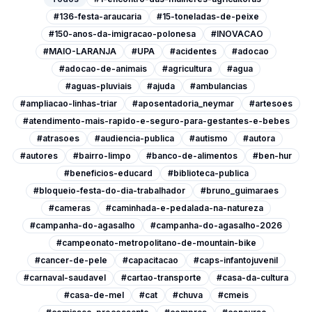
#136-festa-araucaria
#15-toneladas-de-peixe
#150-anos-da-imigracao-polonesa
#INOVACAO
#MAIO-LARANJA
#UPA
#acidentes
#adocao
#adocao-de-animais
#agricultura
#agua
#aguas-pluviais
#ajuda
#ambulancias
#ampliacao-linhas-triar
#aposentadoria_neymar
#artesoes
#atendimento-mais-rapido-e-seguro-para-gestantes-e-bebes
#atrasoes
#audiencia-publica
#autismo
#autora
#autores
#bairro-limpo
#banco-de-alimentos
#ben-hur
#beneficios-educard
#biblioteca-publica
#bloqueio-festa-do-dia-trabalhador
#bruno_guimaraes
#cameras
#caminhada-e-pedalada-na-natureza
#campanha-do-agasalho
#campanha-do-agasalho-2026
#campeonato-metropolitano-de-mountain-bike
#cancer-de-pele
#capacitacao
#caps-infantojuvenil
#carnaval-saudavel
#cartao-transporte
#casa-da-cultura
#casa-de-mel
#cat
#chuva
#cmeis