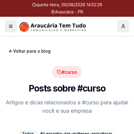
quinta-feira, 06/08/2026 14:52:26
Araucária - PR
Menu
Perfil
Voltar para o blog
#curso
Posts sobre
#curso
Artigos e dicas relacionados a
#curso
para ajudar
você e sua empresa
Todos
#1-encontro-das-mulheres-agricultoras