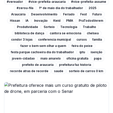
#vereador
#vice-prefeita-araucaria
#vice-prefeita-assume
#zerou-fila
1º de maio dia do trabalhador
2025
Araucária
Desenvolvimento
Feriado
Fest
Futuro
Hissan
IA
Inovação
Kwid
PMA
PraTodosVerem
Produtividade
Sorteio
Tecnologia
Trabalho
biblioteca de dança
cantora se emociona
chelsea
condor 3 lojas
conferencia municipal
cursos
familia
fazer o bem sem olhar a quem
feira do peixe
festa parque cachoeira dia do trabalhador
iptu
isenção
jovem-cidadao
maio amarelo
oficina gratuita
papa
prefeito de araucaria
prefeitura faz historia
recorde atras de recorde
saude
sorteio de carros 0 km