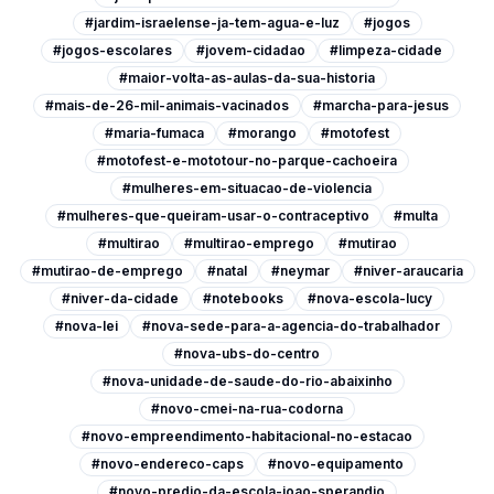
#jardim-israelense-ja-tem-agua-e-luz
#jogos
#jogos-escolares
#jovem-cidadao
#limpeza-cidade
#maior-volta-as-aulas-da-sua-historia
#mais-de-26-mil-animais-vacinados
#marcha-para-jesus
#maria-fumaca
#morango
#motofest
#motofest-e-mototour-no-parque-cachoeira
#mulheres-em-situacao-de-violencia
#mulheres-que-queiram-usar-o-contraceptivo
#multa
#multirao
#multirao-emprego
#mutirao
#mutirao-de-emprego
#natal
#neymar
#niver-araucaria
#niver-da-cidade
#notebooks
#nova-escola-lucy
#nova-lei
#nova-sede-para-a-agencia-do-trabalhador
#nova-ubs-do-centro
#nova-unidade-de-saude-do-rio-abaixinho
#novo-cmei-na-rua-codorna
#novo-empreendimento-habitacional-no-estacao
#novo-endereco-caps
#novo-equipamento
#novo-predio-da-escola-joao-sperandio