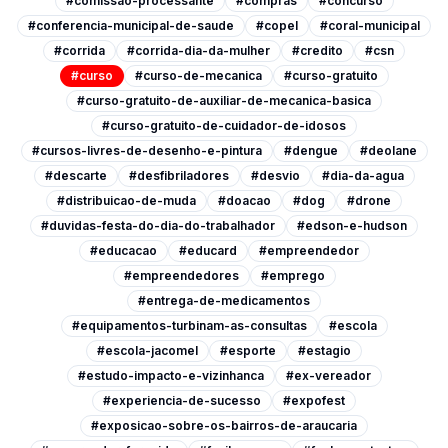
#comissao-processante
#compras
#concurso
#conferencia-municipal-de-saude
#copel
#coral-municipal
#corrida
#corrida-dia-da-mulher
#credito
#csn
#curso
#curso-de-mecanica
#curso-gratuito
#curso-gratuito-de-auxiliar-de-mecanica-basica
#curso-gratuito-de-cuidador-de-idosos
#cursos-livres-de-desenho-e-pintura
#dengue
#deolane
#descarte
#desfibriladores
#desvio
#dia-da-agua
#distribuicao-de-muda
#doacao
#dog
#drone
#duvidas-festa-do-dia-do-trabalhador
#edson-e-hudson
#educacao
#educard
#empreendedor
#empreendedores
#emprego
#entrega-de-medicamentos
#equipamentos-turbinam-as-consultas
#escola
#escola-jacomel
#esporte
#estagio
#estudo-impacto-e-vizinhanca
#ex-vereador
#experiencia-de-sucesso
#expofest
#exposicao-sobre-os-bairros-de-araucaria