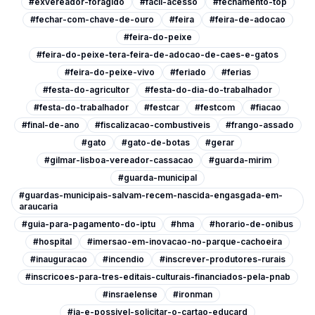
#exvereador-foragido
#facil-acesso
#fechamento-top
#fechar-com-chave-de-ouro
#feira
#feira-de-adocao
#feira-do-peixe
#feira-do-peixe-tera-feira-de-adocao-de-caes-e-gatos
#feira-do-peixe-vivo
#feriado
#ferias
#festa-do-agricultor
#festa-do-dia-do-trabalhador
#festa-do-trabalhador
#festcar
#festcom
#fiacao
#final-de-ano
#fiscalizacao-combustiveis
#frango-assado
#gato
#gato-de-botas
#gerar
#gilmar-lisboa-vereador-cassacao
#guarda-mirim
#guarda-municipal
#guardas-municipais-salvam-recem-nascida-engasgada-em-
araucaria
#guia-para-pagamento-do-iptu
#hma
#horario-de-onibus
#hospital
#imersao-em-inovacao-no-parque-cachoeira
#inauguracao
#incendio
#inscrever-produtores-rurais
#inscricoes-para-tres-editais-culturais-financiados-pela-pnab
#insraelense
#ironman
#ja-e-possivel-solicitar-o-cartao-educard