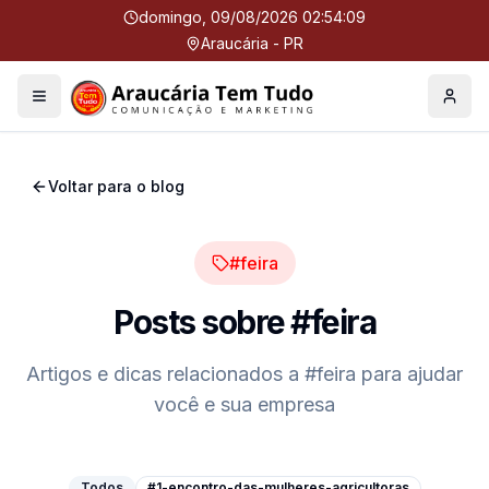
domingo, 09/08/2026 02:54:09
Araucária - PR
Menu
Perfil
Voltar para o blog
#feira
Posts sobre
#feira
Artigos e dicas relacionados a
#feira
para ajudar
você e sua empresa
Todos
#1-encontro-das-mulheres-agricultoras