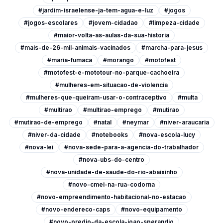
#jardim-israelense-ja-tem-agua-e-luz
#jogos
#jogos-escolares
#jovem-cidadao
#limpeza-cidade
#maior-volta-as-aulas-da-sua-historia
#mais-de-26-mil-animais-vacinados
#marcha-para-jesus
#maria-fumaca
#morango
#motofest
#motofest-e-mototour-no-parque-cachoeira
#mulheres-em-situacao-de-violencia
#mulheres-que-queiram-usar-o-contraceptivo
#multa
#multirao
#multirao-emprego
#mutirao
#mutirao-de-emprego
#natal
#neymar
#niver-araucaria
#niver-da-cidade
#notebooks
#nova-escola-lucy
#nova-lei
#nova-sede-para-a-agencia-do-trabalhador
#nova-ubs-do-centro
#nova-unidade-de-saude-do-rio-abaixinho
#novo-cmei-na-rua-codorna
#novo-empreendimento-habitacional-no-estacao
#novo-endereco-caps
#novo-equipamento
#novo-predio-da-escola-joao-sperandio