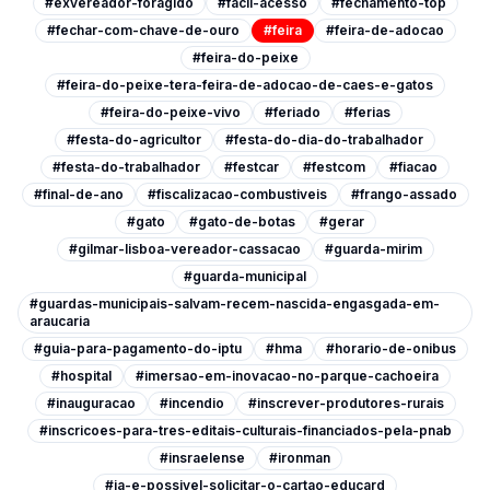
#exvereador-foragido
#facil-acesso
#fechamento-top
#fechar-com-chave-de-ouro
#feira
#feira-de-adocao
#feira-do-peixe
#feira-do-peixe-tera-feira-de-adocao-de-caes-e-gatos
#feira-do-peixe-vivo
#feriado
#ferias
#festa-do-agricultor
#festa-do-dia-do-trabalhador
#festa-do-trabalhador
#festcar
#festcom
#fiacao
#final-de-ano
#fiscalizacao-combustiveis
#frango-assado
#gato
#gato-de-botas
#gerar
#gilmar-lisboa-vereador-cassacao
#guarda-mirim
#guarda-municipal
#guardas-municipais-salvam-recem-nascida-engasgada-em-
araucaria
#guia-para-pagamento-do-iptu
#hma
#horario-de-onibus
#hospital
#imersao-em-inovacao-no-parque-cachoeira
#inauguracao
#incendio
#inscrever-produtores-rurais
#inscricoes-para-tres-editais-culturais-financiados-pela-pnab
#insraelense
#ironman
#ja-e-possivel-solicitar-o-cartao-educard