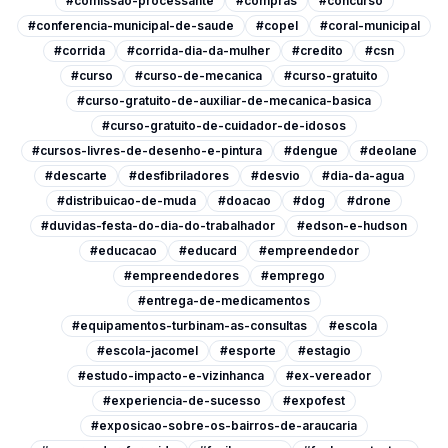
#comissao-processante
#compras
#concurso
#conferencia-municipal-de-saude
#copel
#coral-municipal
#corrida
#corrida-dia-da-mulher
#credito
#csn
#curso
#curso-de-mecanica
#curso-gratuito
#curso-gratuito-de-auxiliar-de-mecanica-basica
#curso-gratuito-de-cuidador-de-idosos
#cursos-livres-de-desenho-e-pintura
#dengue
#deolane
#descarte
#desfibriladores
#desvio
#dia-da-agua
#distribuicao-de-muda
#doacao
#dog
#drone
#duvidas-festa-do-dia-do-trabalhador
#edson-e-hudson
#educacao
#educard
#empreendedor
#empreendedores
#emprego
#entrega-de-medicamentos
#equipamentos-turbinam-as-consultas
#escola
#escola-jacomel
#esporte
#estagio
#estudo-impacto-e-vizinhanca
#ex-vereador
#experiencia-de-sucesso
#expofest
#exposicao-sobre-os-bairros-de-araucaria