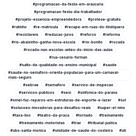
#programacao-da-festa-em-araucaria
#programacao-festa-dia-trabalhador
#projeto-essencia-empreendedora
#protese-gratuita
#ratinho
#re-matricula
#recape-em-ruas-do-tindiquera
#reciclaveis
#reducao-juros
#reforco
#reforma
#rio-abaixinho-ganha-nova-escola
#rio-bonito
#rocada
#rocada-nas-escolas-antes-do-inicio-das-aulas
#rua-cesario-furman
#salto-de-qualidade-no-ensino-municipal
#saude
#saude-no-semaforo-orienta-populacao-para-um-carnaval-
mais-seguro
#sebrae
#semaforo
#servico-de-inspecao
#servicos-publicos
#sesi
#sinfonica-do-parana
#smel-faz-reparos-em-estruturas-de-esporte-e-lazer
#sol
#solucoes-inovadoras-para-desafios-reais
#super-el-nino
#taxa-lixo
#teatro-da-praca
#tornado
#treinamento
#treinamento-motoristas
#triar
#tribunal-justica
#ubs-santa-monica
#unidade-de-saude-do-costeira
#uti