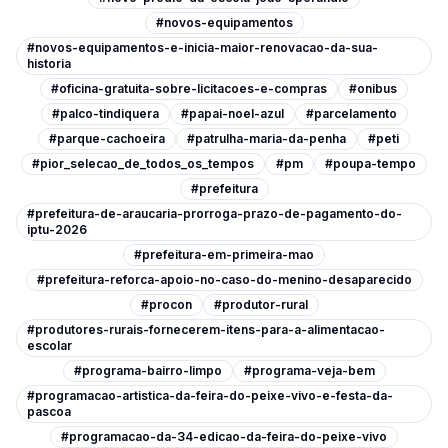
#novos-equipamentos
#novos-equipamentos-e-inicia-maior-renovacao-da-sua-
historia
#oficina-gratuita-sobre-licitacoes-e-compras
#onibus
#palco-tindiquera
#papai-noel-azul
#parcelamento
#parque-cachoeira
#patrulha-maria-da-penha
#peti
#pior_selecao_de_todos_os_tempos
#pm
#poupa-tempo
#prefeitura
#prefeitura-de-araucaria-prorroga-prazo-de-pagamento-do-
iptu-2026
#prefeitura-em-primeira-mao
#prefeitura-reforca-apoio-no-caso-do-menino-desaparecido
#procon
#produtor-rural
#produtores-rurais-fornecerem-itens-para-a-alimentacao-
escolar
#programa-bairro-limpo
#programa-veja-bem
#programacao-artistica-da-feira-do-peixe-vivo-e-festa-da-
pascoa
#programacao-da-34-edicao-da-feira-do-peixe-vivo