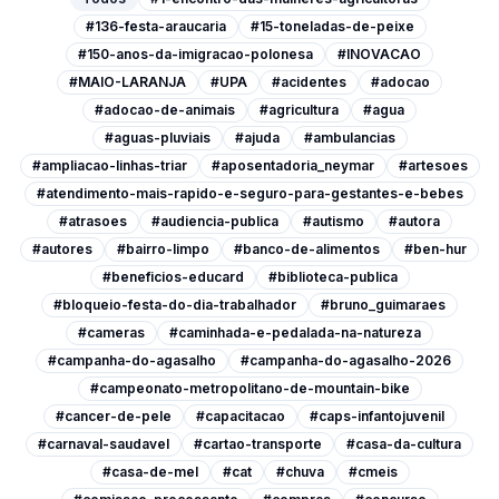
#136-festa-araucaria
#15-toneladas-de-peixe
#150-anos-da-imigracao-polonesa
#INOVACAO
#MAIO-LARANJA
#UPA
#acidentes
#adocao
#adocao-de-animais
#agricultura
#agua
#aguas-pluviais
#ajuda
#ambulancias
#ampliacao-linhas-triar
#aposentadoria_neymar
#artesoes
#atendimento-mais-rapido-e-seguro-para-gestantes-e-bebes
#atrasoes
#audiencia-publica
#autismo
#autora
#autores
#bairro-limpo
#banco-de-alimentos
#ben-hur
#beneficios-educard
#biblioteca-publica
#bloqueio-festa-do-dia-trabalhador
#bruno_guimaraes
#cameras
#caminhada-e-pedalada-na-natureza
#campanha-do-agasalho
#campanha-do-agasalho-2026
#campeonato-metropolitano-de-mountain-bike
#cancer-de-pele
#capacitacao
#caps-infantojuvenil
#carnaval-saudavel
#cartao-transporte
#casa-da-cultura
#casa-de-mel
#cat
#chuva
#cmeis