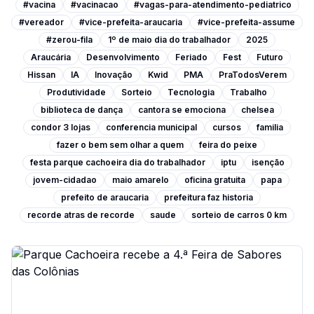
#vacina
#vacinacao
#vagas-para-atendimento-pediatrico
#vereador
#vice-prefeita-araucaria
#vice-prefeita-assume
#zerou-fila
1º de maio dia do trabalhador
2025
Araucária
Desenvolvimento
Feriado
Fest
Futuro
Hissan
IA
Inovação
Kwid
PMA
PraTodosVerem
Produtividade
Sorteio
Tecnologia
Trabalho
biblioteca de dança
cantora se emociona
chelsea
condor 3 lojas
conferencia municipal
cursos
familia
fazer o bem sem olhar a quem
feira do peixe
festa parque cachoeira dia do trabalhador
iptu
isenção
jovem-cidadao
maio amarelo
oficina gratuita
papa
prefeito de araucaria
prefeitura faz historia
recorde atras de recorde
saude
sorteio de carros 0 km