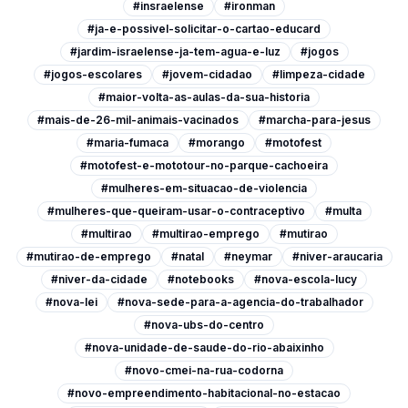
#insraelense
#ironman
#ja-e-possivel-solicitar-o-cartao-educard
#jardim-israelense-ja-tem-agua-e-luz
#jogos
#jogos-escolares
#jovem-cidadao
#limpeza-cidade
#maior-volta-as-aulas-da-sua-historia
#mais-de-26-mil-animais-vacinados
#marcha-para-jesus
#maria-fumaca
#morango
#motofest
#motofest-e-mototour-no-parque-cachoeira
#mulheres-em-situacao-de-violencia
#mulheres-que-queiram-usar-o-contraceptivo
#multa
#multirao
#multirao-emprego
#mutirao
#mutirao-de-emprego
#natal
#neymar
#niver-araucaria
#niver-da-cidade
#notebooks
#nova-escola-lucy
#nova-lei
#nova-sede-para-a-agencia-do-trabalhador
#nova-ubs-do-centro
#nova-unidade-de-saude-do-rio-abaixinho
#novo-cmei-na-rua-codorna
#novo-empreendimento-habitacional-no-estacao