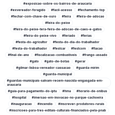
#exposicao-sobre-os-bairros-de-araucaria
#exvereador-foragido
#facil-acesso
#fechamento-top
#fechar-com-chave-de-ouro
#feira
#feira-de-adocao
#feira-do-peixe
#feira-do-peixe-tera-feira-de-adocao-de-caes-e-gatos
#feira-do-peixe-vivo
#feriado
#ferias
#festa-do-agricultor
#festa-do-dia-do-trabalhador
#festa-do-trabalhador
#festcar
#festcom
#fiacao
#final-de-ano
#fiscalizacao-combustiveis
#frango-assado
#gato
#gato-de-botas
#gerar
#gilmar-lisboa-vereador-cassacao
#guarda-mirim
#guarda-municipal
#guardas-municipais-salvam-recem-nascida-engasgada-em-
araucaria
#guia-para-pagamento-do-iptu
#hma
#horario-de-onibus
#hospital
#imersao-em-inovacao-no-parque-cachoeira
#inauguracao
#incendio
#inscrever-produtores-rurais
#inscricoes-para-tres-editais-culturais-financiados-pela-pnab