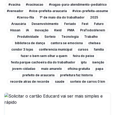
#vacina
#vacinacao
#vagas-para-atendimento-pediatrico
#vereador
#vice-prefeita-araucaria
#vice-prefeita-assume
#zerou-fila
1º de maio dia do trabalhador
2025
Araucária
Desenvolvimento
Feriado
Fest
Futuro
Hissan
IA
Inovação
Kwid
PMA
PraTodosVerem
Produtividade
Sorteio
Tecnologia
Trabalho
biblioteca de dança
cantora se emociona
chelsea
condor 3 lojas
conferencia municipal
cursos
familia
fazer o bem sem olhar a quem
feira do peixe
festa parque cachoeira dia do trabalhador
iptu
isenção
jovem-cidadao
maio amarelo
oficina gratuita
papa
prefeito de araucaria
prefeitura faz historia
recorde atras de recorde
saude
sorteio de carros 0 km