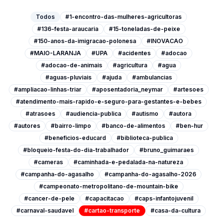
Todos
#1-encontro-das-mulheres-agricultoras
#136-festa-araucaria
#15-toneladas-de-peixe
#150-anos-da-imigracao-polonesa
#INOVACAO
#MAIO-LARANJA
#UPA
#acidentes
#adocao
#adocao-de-animais
#agricultura
#agua
#aguas-pluviais
#ajuda
#ambulancias
#ampliacao-linhas-triar
#aposentadoria_neymar
#artesoes
#atendimento-mais-rapido-e-seguro-para-gestantes-e-bebes
#atrasoes
#audiencia-publica
#autismo
#autora
#autores
#bairro-limpo
#banco-de-alimentos
#ben-hur
#beneficios-educard
#biblioteca-publica
#bloqueio-festa-do-dia-trabalhador
#bruno_guimaraes
#cameras
#caminhada-e-pedalada-na-natureza
#campanha-do-agasalho
#campanha-do-agasalho-2026
#campeonato-metropolitano-de-mountain-bike
#cancer-de-pele
#capacitacao
#caps-infantojuvenil
#carnaval-saudavel
#cartao-transporte
#casa-da-cultura