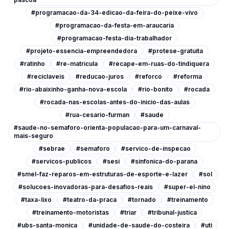
#programacao-da-34-edicao-da-feira-do-peixe-vivo
#programacao-da-festa-em-araucaria
#programacao-festa-dia-trabalhador
#projeto-essencia-empreendedora
#protese-gratuita
#ratinho
#re-matricula
#recape-em-ruas-do-tindiquera
#reciclaveis
#reducao-juros
#reforco
#reforma
#rio-abaixinho-ganha-nova-escola
#rio-bonito
#rocada
#rocada-nas-escolas-antes-do-inicio-das-aulas
#rua-cesario-furman
#saude
#saude-no-semaforo-orienta-populacao-para-um-carnaval-
mais-seguro
#sebrae
#semaforo
#servico-de-inspecao
#servicos-publicos
#sesi
#sinfonica-do-parana
#smel-faz-reparos-em-estruturas-de-esporte-e-lazer
#sol
#solucoes-inovadoras-para-desafios-reais
#super-el-nino
#taxa-lixo
#teatro-da-praca
#tornado
#treinamento
#treinamento-motoristas
#triar
#tribunal-justica
#ubs-santa-monica
#unidade-de-saude-do-costeira
#uti