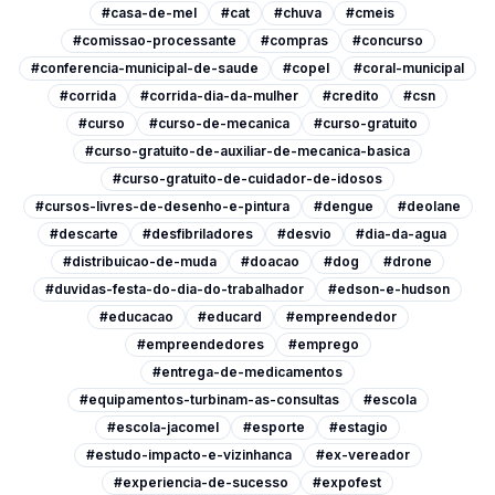
#casa-de-mel
#cat
#chuva
#cmeis
#comissao-processante
#compras
#concurso
#conferencia-municipal-de-saude
#copel
#coral-municipal
#corrida
#corrida-dia-da-mulher
#credito
#csn
#curso
#curso-de-mecanica
#curso-gratuito
#curso-gratuito-de-auxiliar-de-mecanica-basica
#curso-gratuito-de-cuidador-de-idosos
#cursos-livres-de-desenho-e-pintura
#dengue
#deolane
#descarte
#desfibriladores
#desvio
#dia-da-agua
#distribuicao-de-muda
#doacao
#dog
#drone
#duvidas-festa-do-dia-do-trabalhador
#edson-e-hudson
#educacao
#educard
#empreendedor
#empreendedores
#emprego
#entrega-de-medicamentos
#equipamentos-turbinam-as-consultas
#escola
#escola-jacomel
#esporte
#estagio
#estudo-impacto-e-vizinhanca
#ex-vereador
#experiencia-de-sucesso
#expofest