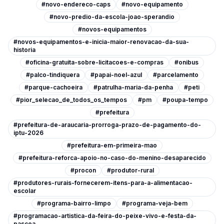
#novo-endereco-caps
#novo-equipamento
#novo-predio-da-escola-joao-sperandio
#novos-equipamentos
#novos-equipamentos-e-inicia-maior-renovacao-da-sua-
historia
#oficina-gratuita-sobre-licitacoes-e-compras
#onibus
#palco-tindiquera
#papai-noel-azul
#parcelamento
#parque-cachoeira
#patrulha-maria-da-penha
#peti
#pior_selecao_de_todos_os_tempos
#pm
#poupa-tempo
#prefeitura
#prefeitura-de-araucaria-prorroga-prazo-de-pagamento-do-
iptu-2026
#prefeitura-em-primeira-mao
#prefeitura-reforca-apoio-no-caso-do-menino-desaparecido
#procon
#produtor-rural
#produtores-rurais-fornecerem-itens-para-a-alimentacao-
escolar
#programa-bairro-limpo
#programa-veja-bem
#programacao-artistica-da-feira-do-peixe-vivo-e-festa-da-
pascoa