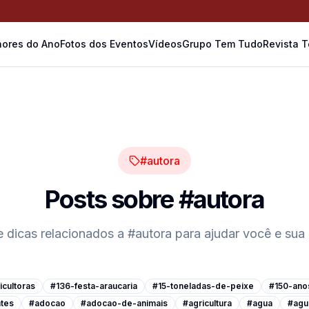
ores do Ano
Fotos dos Eventos
Vídeos
Grupo Tem Tudo
Revista 
#autora
Posts sobre
#autora
e dicas relacionados a
#autora
para ajudar você e sua
cultoras
#136-festa-araucaria
#15-toneladas-de-peixe
#150-ano
tes
#adocao
#adocao-de-animais
#agricultura
#agua
#agu