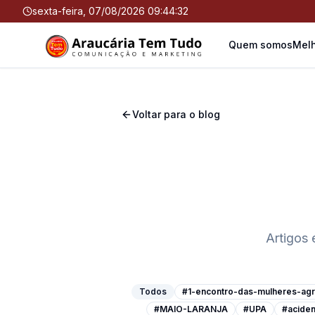
sexta-feira, 07/08/2026 09:44:33
Quem somos
Melh
Voltar para o blog
Artigos 
Todos
#1-encontro-das-mulheres-agri
#MAIO-LARANJA
#UPA
#aciden