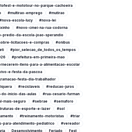
tofest-e-mototour-no-parque-cachoeira
o
#multirao-emprego
#mutirao
#nova-escola-lucy
#nova-lei
xinho
#novo-cmei-na-rua-codorna
-predio-da-escola-joao-sperandio
-sobre-licitacoes-e-compras
#onibus
eti
#pior_selecao_de_todos_os_tempos
026
#prefeitura-em-primeira-mao
ornecerem-itens-para-a-alimentacao-escolar
vivo-e-festa-da-pascoa
ramacao-festa-dia-trabalhador
iquera
#reciclaveis
#reducao-juros
do-inicio-das-aulas
#rua-cesario-furman
l-mais-seguro
#sebrae
#semaforo
ruturas-de-esporte-e-lazer
#sol
namento
#treinamento-motoristas
#triar
-para-atendimento-pediatrico
#vereador
ria
Desenvolvimento
Feriado
Fest