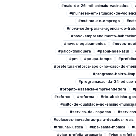
#mais-de-26-mil-animais-vacinados
#mulheres-em-situacao-de-violenc
#mutirao-de-emprego
#nata
#nova-sede-para-a-agencia-do-trab
#novo-empreendimento-habitacion
#novos-equipamentos
#novos-equi
#palco-tindiquera
#papai-noel-azul
#pm
#poupa-tempo
#prefeitu
#prefeitura-reforca-apoio-no-caso-do-men
#programa-bairro-limp
#programacao-da-34-edicao-d
#projeto-essencia-empreendedora
#
#reforco
#reforma
#rio-abaixinho-ga
#salto-de-qualidade-no-ensino-municipa
#servico-de-inspecao
#servicos
#solucoes-inovadoras-para-desafios-reais
#tribunal-justica
#ubs-santa-monica
#u
#vice-prefeita-araucaria
#vice-prefeit