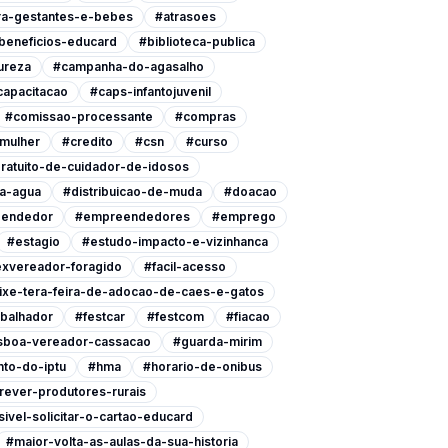
ra-gestantes-e-bebes
#atrasoes
beneficios-educard
#biblioteca-publica
ureza
#campanha-do-agasalho
capacitacao
#caps-infantojuvenil
#comissao-processante
#compras
-mulher
#credito
#csn
#curso
ratuito-de-cuidador-de-idosos
a-agua
#distribuicao-de-muda
#doacao
endedor
#empreendedores
#emprego
#estagio
#estudo-impacto-e-vizinhanca
xvereador-foragido
#facil-acesso
ixe-tera-feira-de-adocao-de-caes-e-gatos
abalhador
#festcar
#festcom
#fiacao
isboa-vereador-cassacao
#guarda-mirim
to-do-iptu
#hma
#horario-de-onibus
rever-produtores-rurais
ivel-solicitar-o-cartao-educard
#maior-volta-as-aulas-da-sua-historia