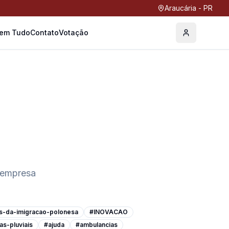
Araucária - PR
Tem Tudo
Contato
Votação
Perfil
 empresa
s-da-imigracao-polonesa
#INOVACAO
as-pluviais
#ajuda
#ambulancias