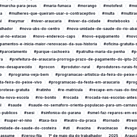
#marcha-para-jesus
#maria-fumaca
#morango
#motofest
#mo
ia
#mulheres-que-queiram-usar-o-contraceptivo
#multa
#multira
l
#neymar
#niver-araucaria
#niver-da-cidade
#notebooks
alhador
#nova-ubs-do-centro
#nova-unidade-de-saude-do-rio-abai
al-no-estacao
#novo-endereco-caps
#novo-equipamento
#novo
pamentos-e-inicia-maior-renovacao-da-sua-historia
#oficina-gratuita
#parcelamento
#parque-cachoeira
#patrulha-maria-da-penha
#p
ra
#prefeitura-de-araucaria-prorroga-prazo-de-pagamento-do-iptu-2
ino-desaparecido
#procon
#produtor-rural
#produtores-rurais-f
o
#programa-veja-bem
#programacao-artistica-da-feira-do-peixe-
a-feira-do-peixe-vivo
#programacao-da-festa-em-araucaria
#prog
protese-gratuita
#ratinho
#re-matricula
#recape-em-ruas-do-tind
nha-nova-escola
#rio-bonito
#rocada
#rocada-nas-escolas-antes-
l
#saude
#saude-no-semaforo-orienta-populacao-para-um-carnava
-publicos
#sesi
#sinfonica-do-parana
#smel-faz-reparos-em-est
#super-el-nino
#taxa-lixo
#teatro-da-praca
#tornado
#trei
nidade-de-saude-do-costeira
#uti
#vacina
#vacinacao
#vagas
a-assume
#zerou-fila
1º de maio dia do trabalhador
2025
Araucá