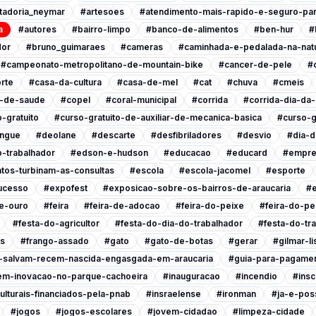
tadoria_neymar
#artesoes
#atendimento-mais-rapido-e-seguro-pa
a
#autores
#bairro-limpo
#banco-de-alimentos
#ben-hur
#
dor
#bruno_guimaraes
#cameras
#caminhada-e-pedalada-na-nat
#campeonato-metropolitano-de-mountain-bike
#cancer-de-pele
#
rte
#casa-da-cultura
#casa-de-mel
#cat
#chuva
#cmeis
l-de-saude
#copel
#coral-municipal
#corrida
#corrida-dia-da
-gratuito
#curso-gratuito-de-auxiliar-de-mecanica-basica
#curso-g
ngue
#deolane
#descarte
#desfibriladores
#desvio
#dia-d
-trabalhador
#edson-e-hudson
#educacao
#educard
#empre
tos-turbinam-as-consultas
#escola
#escola-jacomel
#esporte
ucesso
#expofest
#exposicao-sobre-os-bairros-de-araucaria
#e
e-ouro
#feira
#feira-de-adocao
#feira-do-peixe
#feira-do-pe
#festa-do-agricultor
#festa-do-dia-do-trabalhador
#festa-do-tr
is
#frango-assado
#gato
#gato-de-botas
#gerar
#gilmar-l
s-salvam-recem-nascida-engasgada-em-araucaria
#guia-para-pagamen
em-inovacao-no-parque-cachoeira
#inauguracao
#incendio
#insc
ulturais-financiados-pela-pnab
#insraelense
#ironman
#ja-e-poss
#jogos
#jogos-escolares
#jovem-cidadao
#limpeza-cidade