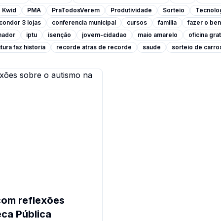
Kwid
PMA
PraTodosVerem
Produtividade
Sorteio
Tecnolo
condor 3 lojas
conferencia municipal
cursos
familia
fazer o be
lhador
iptu
isenção
jovem-cidadao
maio amarelo
oficina grat
tura faz historia
recorde atras de recorde
saude
sorteio de carro
 com reflexões
eca Pública