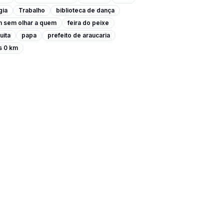
gia
Trabalho
biblioteca de dança
m sem olhar a quem
feira do peixe
uita
papa
prefeito de araucaria
s 0 km