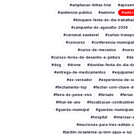
#ampliacao-linhas-triar
#aposen
#audiencia-publica
#autismo
#autor
#bloqueio-festa-do-dia-trabalha
#campanha-do-agasalho-2026
#carnaval-saudavel
#cartao-transpo
#concurso
#conferencia-municipa
#curso-de-mecanica
#curso
#cursos-livres-de-desenho-e-pintura
#de
#dog
#drone
#duvidas-festa-do-dia-do
#entrega-de-medicamentos
#equipamen
#ex-vereador
#experiencia-de-s
#fechamento-top
#fechar-com-chave-d
#feira-do-peixe-vivo
#feriado
#ferias
#final-de-ano
#fiscalizacao-combustive
#guarda-municipal
#guardas-municipai
#hospital
#imersao-
#inscricoes-para-tres-editais-c
#jardim-israelense-ja-tem-agua-e-luz