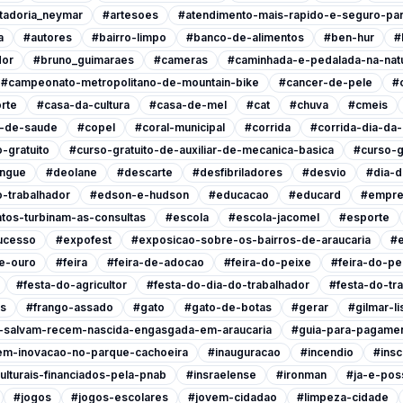
tadoria_neymar
#artesoes
#atendimento-mais-rapido-e-seguro-pa
a
#autores
#bairro-limpo
#banco-de-alimentos
#ben-hur
#
dor
#bruno_guimaraes
#cameras
#caminhada-e-pedalada-na-nat
#campeonato-metropolitano-de-mountain-bike
#cancer-de-pele
#
rte
#casa-da-cultura
#casa-de-mel
#cat
#chuva
#cmeis
l-de-saude
#copel
#coral-municipal
#corrida
#corrida-dia-da
-gratuito
#curso-gratuito-de-auxiliar-de-mecanica-basica
#curso-g
ngue
#deolane
#descarte
#desfibriladores
#desvio
#dia-d
-trabalhador
#edson-e-hudson
#educacao
#educard
#empre
tos-turbinam-as-consultas
#escola
#escola-jacomel
#esporte
ucesso
#expofest
#exposicao-sobre-os-bairros-de-araucaria
#e
e-ouro
#feira
#feira-de-adocao
#feira-do-peixe
#feira-do-pe
#festa-do-agricultor
#festa-do-dia-do-trabalhador
#festa-do-tr
is
#frango-assado
#gato
#gato-de-botas
#gerar
#gilmar-l
s-salvam-recem-nascida-engasgada-em-araucaria
#guia-para-pagamen
em-inovacao-no-parque-cachoeira
#inauguracao
#incendio
#insc
ulturais-financiados-pela-pnab
#insraelense
#ironman
#ja-e-poss
#jogos
#jogos-escolares
#jovem-cidadao
#limpeza-cidade