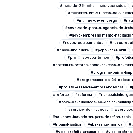
#mais-de-26-mil-animais-vacinados
#mulheres-em-situacao-de-violenc
#mutirao-de-emprego
#nata
#nova-sede-para-a-agencia-do-trab
#novo-empreendimento-habitacion
#novos-equipamentos
#novos-equi
#palco-tindiquera
#papai-noel-azul
#pm
#poupa-tempo
#prefeitu
#prefeitura-reforca-apoio-no-caso-do-men
#programa-bairro-limp
#programacao-da-34-edicao-d
#projeto-essencia-empreendedora
#
#reforco
#reforma
#rio-abaixinho-ga
#salto-de-qualidade-no-ensino-municipa
#servico-de-inspecao
#servicos
#solucoes-inovadoras-para-desafios-reais
#tribunal-justica
#ubs-santa-monica
#u
#vice-prefeita-araucaria
#vice-prefeit