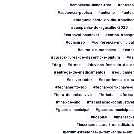
#ampliacao-linhas-triar
#aposen
#audiencia-publica
#autismo
#autor
#bloqueio-festa-do-dia-trabalha
#campanha-do-agasalho-2026
#carnaval-saudavel
#cartao-transpo
#concurso
#conferencia-municipa
#curso-de-mecanica
#curso
#cursos-livres-de-desenho-e-pintura
#de
#dog
#drone
#duvidas-festa-do-dia-do
#entrega-de-medicamentos
#equipamen
#ex-vereador
#experiencia-de-s
#fechamento-top
#fechar-com-chave-d
#feira-do-peixe-vivo
#feriado
#ferias
#final-de-ano
#fiscalizacao-combustive
#guarda-municipal
#guardas-municipai
#hospital
#imersao-
#inscricoes-para-tres-editais-c
#jardim-israelense-ja-tem-agua-e-luz