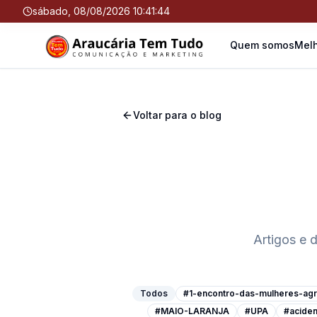
sábado, 08/08/2026 10:41:44
Quem somos
Melh
Voltar para o blog
Artigos e 
Todos
#1-encontro-das-mulheres-agri
#MAIO-LARANJA
#UPA
#aciden