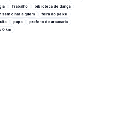
gia
Trabalho
biblioteca de dança
m sem olhar a quem
feira do peixe
uita
papa
prefeito de araucaria
s 0 km