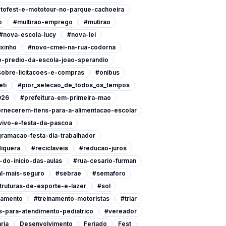
tofest-e-mototour-no-parque-cachoeira
o
#multirao-emprego
#mutirao
#nova-escola-lucy
#nova-lei
xinho
#novo-cmei-na-rua-codorna
-predio-da-escola-joao-sperandio
-sobre-licitacoes-e-compras
#onibus
eti
#pior_selecao_de_todos_os_tempos
026
#prefeitura-em-primeira-mao
ornecerem-itens-para-a-alimentacao-escolar
vivo-e-festa-da-pascoa
ramacao-festa-dia-trabalhador
iquera
#reciclaveis
#reducao-juros
do-inicio-das-aulas
#rua-cesario-furman
l-mais-seguro
#sebrae
#semaforo
ruturas-de-esporte-e-lazer
#sol
namento
#treinamento-motoristas
#triar
-para-atendimento-pediatrico
#vereador
ria
Desenvolvimento
Feriado
Fest