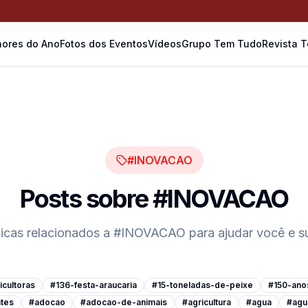
ores do Ano
Fotos dos Eventos
Vídeos
Grupo Tem Tudo
Revista 
#INOVACAO
Posts sobre
#INOVACAO
dicas relacionados a
#INOVACAO
para ajudar você e 
cultoras
#136-festa-araucaria
#15-toneladas-de-peixe
#150-ano
tes
#adocao
#adocao-de-animais
#agricultura
#agua
#agu