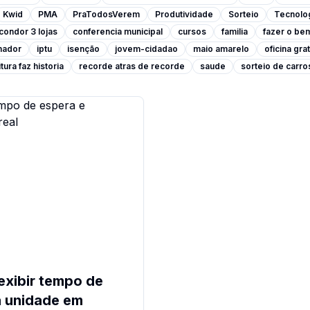
Kwid
PMA
PraTodosVerem
Produtividade
Sorteio
Tecnolo
condor 3 lojas
conferencia municipal
cursos
familia
fazer o be
lhador
iptu
isenção
jovem-cidadao
maio amarelo
oficina grat
tura faz historia
recorde atras de recorde
saude
sorteio de carro
exibir tempo de
 unidade em