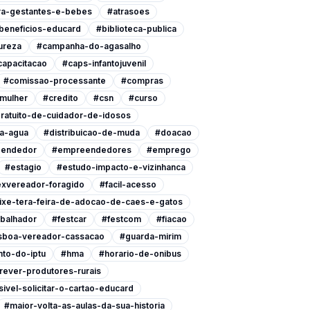
ra-gestantes-e-bebes
#atrasoes
beneficios-educard
#biblioteca-publica
ureza
#campanha-do-agasalho
capacitacao
#caps-infantojuvenil
#comissao-processante
#compras
-mulher
#credito
#csn
#curso
ratuito-de-cuidador-de-idosos
a-agua
#distribuicao-de-muda
#doacao
endedor
#empreendedores
#emprego
#estagio
#estudo-impacto-e-vizinhanca
xvereador-foragido
#facil-acesso
ixe-tera-feira-de-adocao-de-caes-e-gatos
abalhador
#festcar
#festcom
#fiacao
isboa-vereador-cassacao
#guarda-mirim
to-do-iptu
#hma
#horario-de-onibus
rever-produtores-rurais
ivel-solicitar-o-cartao-educard
#maior-volta-as-aulas-da-sua-historia