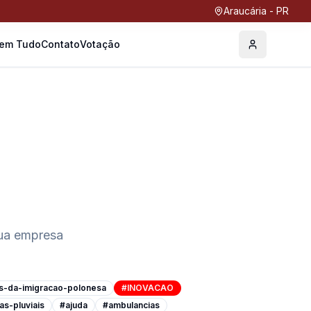
Araucária - PR
Tem Tudo
Contato
Votação
Perfil
sua empresa
s-da-imigracao-polonesa
#INOVACAO
as-pluviais
#ajuda
#ambulancias