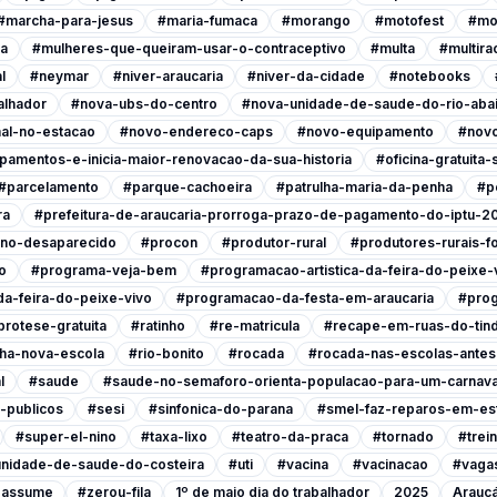
#marcha-para-jesus
#maria-fumaca
#morango
#motofest
#mo
ia
#mulheres-que-queiram-usar-o-contraceptivo
#multa
#multira
l
#neymar
#niver-araucaria
#niver-da-cidade
#notebooks
alhador
#nova-ubs-do-centro
#nova-unidade-de-saude-do-rio-abai
al-no-estacao
#novo-endereco-caps
#novo-equipamento
#novo
pamentos-e-inicia-maior-renovacao-da-sua-historia
#oficina-gratuita
#parcelamento
#parque-cachoeira
#patrulha-maria-da-penha
#p
ra
#prefeitura-de-araucaria-prorroga-prazo-de-pagamento-do-iptu-2
ino-desaparecido
#procon
#produtor-rural
#produtores-rurais-f
o
#programa-veja-bem
#programacao-artistica-da-feira-do-peixe-
a-feira-do-peixe-vivo
#programacao-da-festa-em-araucaria
#prog
protese-gratuita
#ratinho
#re-matricula
#recape-em-ruas-do-tind
nha-nova-escola
#rio-bonito
#rocada
#rocada-nas-escolas-antes-
l
#saude
#saude-no-semaforo-orienta-populacao-para-um-carnava
-publicos
#sesi
#sinfonica-do-parana
#smel-faz-reparos-em-est
#super-el-nino
#taxa-lixo
#teatro-da-praca
#tornado
#trei
nidade-de-saude-do-costeira
#uti
#vacina
#vacinacao
#vagas
a-assume
#zerou-fila
1º de maio dia do trabalhador
2025
Araucá