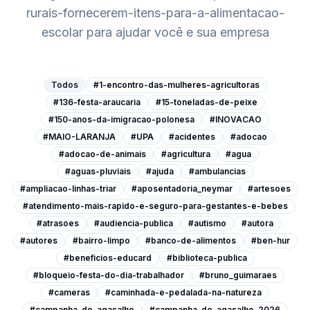
rurais-fornecerem-itens-para-a-alimentacao-
escolar
para ajudar você e sua empresa
Todos
#1-encontro-das-mulheres-agricultoras
#136-festa-araucaria
#15-toneladas-de-peixe
#150-anos-da-imigracao-polonesa
#INOVACAO
#MAIO-LARANJA
#UPA
#acidentes
#adocao
#adocao-de-animais
#agricultura
#agua
#aguas-pluviais
#ajuda
#ambulancias
#ampliacao-linhas-triar
#aposentadoria_neymar
#artesoes
#atendimento-mais-rapido-e-seguro-para-gestantes-e-bebes
#atrasoes
#audiencia-publica
#autismo
#autora
#autores
#bairro-limpo
#banco-de-alimentos
#ben-hur
#beneficios-educard
#biblioteca-publica
#bloqueio-festa-do-dia-trabalhador
#bruno_guimaraes
#cameras
#caminhada-e-pedalada-na-natureza
#campanha-do-agasalho
#campanha-do-agasalho-2026