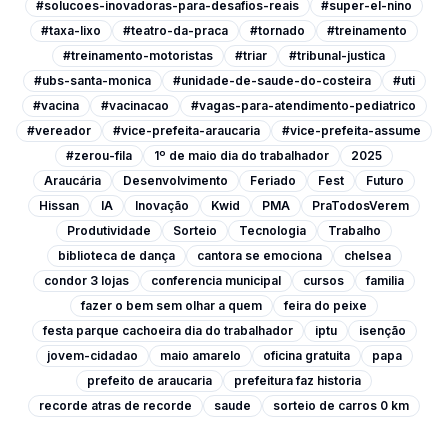
#solucoes-inovadoras-para-desafios-reais
#super-el-nino
#taxa-lixo
#teatro-da-praca
#tornado
#treinamento
#treinamento-motoristas
#triar
#tribunal-justica
#ubs-santa-monica
#unidade-de-saude-do-costeira
#uti
#vacina
#vacinacao
#vagas-para-atendimento-pediatrico
#vereador
#vice-prefeita-araucaria
#vice-prefeita-assume
#zerou-fila
1º de maio dia do trabalhador
2025
Araucária
Desenvolvimento
Feriado
Fest
Futuro
Hissan
IA
Inovação
Kwid
PMA
PraTodosVerem
Produtividade
Sorteio
Tecnologia
Trabalho
biblioteca de dança
cantora se emociona
chelsea
condor 3 lojas
conferencia municipal
cursos
familia
fazer o bem sem olhar a quem
feira do peixe
festa parque cachoeira dia do trabalhador
iptu
isenção
jovem-cidadao
maio amarelo
oficina gratuita
papa
prefeito de araucaria
prefeitura faz historia
recorde atras de recorde
saude
sorteio de carros 0 km