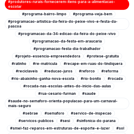
#produtores-rurais-fornecerem-itens-para-a-alimentacao-
escolar
#programa-bairro-limpo
#programa-veja-bem
#programacao-artistica-da-feira-do-peixe-vivo-e-festa-da-
pascoa
#programacao-da-34-edicao-da-feira-do-peixe-vivo
#programacao-da-festa-em-araucaria
#programacao-festa-dia-trabalhador
#projeto-essencia-empreendedora
#protese-gratuita
#ratinho
#re-matricula
#recape-em-ruas-do-tindiquera
#reciclaveis
#reducao-juros
#reforco
#reforma
#rio-abaixinho-ganha-nova-escola
#rio-bonito
#rocada
#rocada-nas-escolas-antes-do-inicio-das-aulas
#rua-cesario-furman
#saude
#saude-no-semaforo-orienta-populacao-para-um-carnaval-
mais-seguro
#sebrae
#semaforo
#servico-de-inspecao
#servicos-publicos
#sesi
#sinfonica-do-parana
#smel-faz-reparos-em-estruturas-de-esporte-e-lazer
#sol