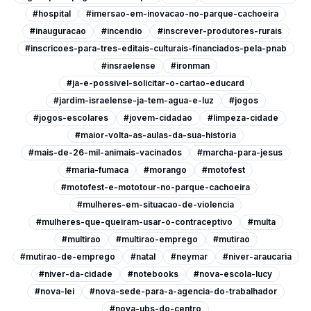
#hospital
#imersao-em-inovacao-no-parque-cachoeira
#inauguracao
#incendio
#inscrever-produtores-rurais
#inscricoes-para-tres-editais-culturais-financiados-pela-pnab
#insraelense
#ironman
#ja-e-possivel-solicitar-o-cartao-educard
#jardim-israelense-ja-tem-agua-e-luz
#jogos
#jogos-escolares
#jovem-cidadao
#limpeza-cidade
#maior-volta-as-aulas-da-sua-historia
#mais-de-26-mil-animais-vacinados
#marcha-para-jesus
#maria-fumaca
#morango
#motofest
#motofest-e-mototour-no-parque-cachoeira
#mulheres-em-situacao-de-violencia
#mulheres-que-queiram-usar-o-contraceptivo
#multa
#multirao
#multirao-emprego
#mutirao
#mutirao-de-emprego
#natal
#neymar
#niver-araucaria
#niver-da-cidade
#notebooks
#nova-escola-lucy
#nova-lei
#nova-sede-para-a-agencia-do-trabalhador
#nova-ubs-do-centro