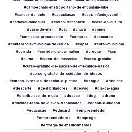
#campeonato-metropolitano-de-mountain-bike
#cancer-de-pele
#capacitacao
#caps-infantojuvenil
#carnaval-saudavel
#cartao-transporte
#casa-da-cultura
#casa-de-mel
#cat
#chuva
#cmeis
#comissao-processante
#compras
#concurso
#conferencia-municipal-de-saude
#copel
#coral-municipal
#corrida
#corrida-dia-da-mulher
#credito
#csn
#curso
#curso-de-mecanica
#curso-gratuito
#curso-gratuito-de-auxiliar-de-mecanica-basica
#curso-gratuito-de-cuidador-de-idosos
#cursos-livres-de-desenho-e-pintura
#dengue
#deolane
#descarte
#desfibriladores
#desvio
#dia-da-agua
#distribuicao-de-muda
#doacao
#dog
#drone
#duvidas-festa-do-dia-do-trabalhador
#edson-e-hudson
#educacao
#educard
#empreendedor
#empreendedores
#emprego
#entrega-de-medicamentos