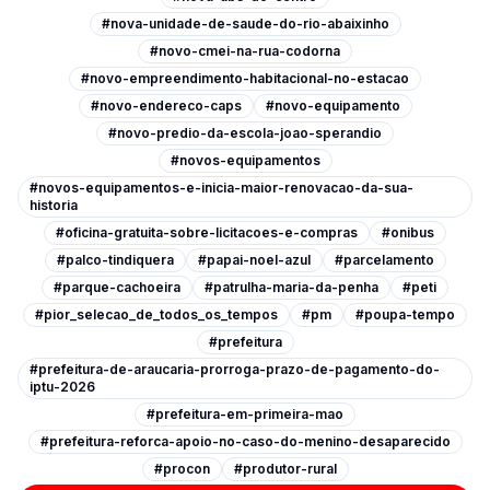
#nova-unidade-de-saude-do-rio-abaixinho
#novo-cmei-na-rua-codorna
#novo-empreendimento-habitacional-no-estacao
#novo-endereco-caps
#novo-equipamento
#novo-predio-da-escola-joao-sperandio
#novos-equipamentos
#novos-equipamentos-e-inicia-maior-renovacao-da-sua-
historia
#oficina-gratuita-sobre-licitacoes-e-compras
#onibus
#palco-tindiquera
#papai-noel-azul
#parcelamento
#parque-cachoeira
#patrulha-maria-da-penha
#peti
#pior_selecao_de_todos_os_tempos
#pm
#poupa-tempo
#prefeitura
#prefeitura-de-araucaria-prorroga-prazo-de-pagamento-do-
iptu-2026
#prefeitura-em-primeira-mao
#prefeitura-reforca-apoio-no-caso-do-menino-desaparecido
#procon
#produtor-rural