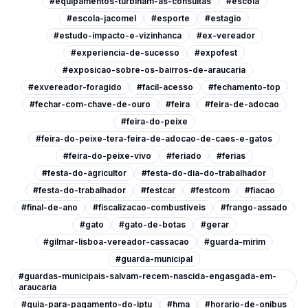
#equipamentos-turbinam-as-consultas
#escola
#escola-jacomel
#esporte
#estagio
#estudo-impacto-e-vizinhanca
#ex-vereador
#experiencia-de-sucesso
#expofest
#exposicao-sobre-os-bairros-de-araucaria
#exvereador-foragido
#facil-acesso
#fechamento-top
#fechar-com-chave-de-ouro
#feira
#feira-de-adocao
#feira-do-peixe
#feira-do-peixe-tera-feira-de-adocao-de-caes-e-gatos
#feira-do-peixe-vivo
#feriado
#ferias
#festa-do-agricultor
#festa-do-dia-do-trabalhador
#festa-do-trabalhador
#festcar
#festcom
#fiacao
#final-de-ano
#fiscalizacao-combustiveis
#frango-assado
#gato
#gato-de-botas
#gerar
#gilmar-lisboa-vereador-cassacao
#guarda-mirim
#guarda-municipal
#guardas-municipais-salvam-recem-nascida-engasgada-em-
araucaria
#guia-para-pagamento-do-iptu
#hma
#horario-de-onibus