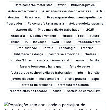
#treinamento-motoristas
#triar
#tribunal-justica
#ubs-santa-monica
#unidade-de-saude-do-costeira
#uti
#vacina
#vacinacao
#vagas-para-atendimento-pediatrico
#vereador
#vice-prefeita-araucaria
#vice-prefeita-assume
#zerou-fila
1º de maio dia do trabalhador
2025
Araucária
Desenvolvimento
Feriado
Fest
Futuro
Hissan
IA
Inovação
Kwid
PMA
PraTodosVerem
Produtividade
Sorteio
Tecnologia
Trabalho
biblioteca de dança
cantora se emociona
chelsea
condor 3 lojas
conferencia municipal
cursos
familia
fazer o bem sem olhar a quem
feira do peixe
festa parque cachoeira dia do trabalhador
iptu
isenção
jovem-cidadao
maio amarelo
oficina gratuita
papa
prefeito de araucaria
prefeitura faz historia
recorde atras de recorde
saude
sorteio de carros 0 km