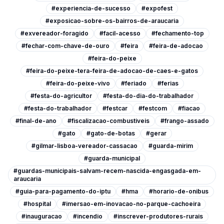
#experiencia-de-sucesso
#expofest
#exposicao-sobre-os-bairros-de-araucaria
#exvereador-foragido
#facil-acesso
#fechamento-top
#fechar-com-chave-de-ouro
#feira
#feira-de-adocao
#feira-do-peixe
#feira-do-peixe-tera-feira-de-adocao-de-caes-e-gatos
#feira-do-peixe-vivo
#feriado
#ferias
#festa-do-agricultor
#festa-do-dia-do-trabalhador
#festa-do-trabalhador
#festcar
#festcom
#fiacao
#final-de-ano
#fiscalizacao-combustiveis
#frango-assado
#gato
#gato-de-botas
#gerar
#gilmar-lisboa-vereador-cassacao
#guarda-mirim
#guarda-municipal
#guardas-municipais-salvam-recem-nascida-engasgada-em-
araucaria
#guia-para-pagamento-do-iptu
#hma
#horario-de-onibus
#hospital
#imersao-em-inovacao-no-parque-cachoeira
#inauguracao
#incendio
#inscrever-produtores-rurais