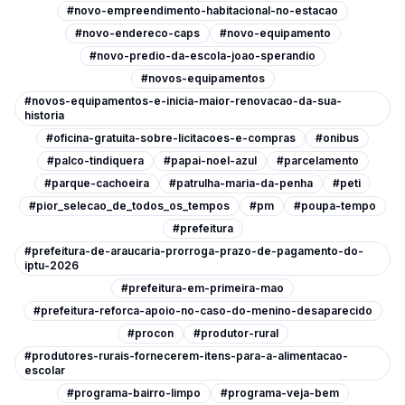
#novo-empreendimento-habitacional-no-estacao
#novo-endereco-caps
#novo-equipamento
#novo-predio-da-escola-joao-sperandio
#novos-equipamentos
#novos-equipamentos-e-inicia-maior-renovacao-da-sua-
historia
#oficina-gratuita-sobre-licitacoes-e-compras
#onibus
#palco-tindiquera
#papai-noel-azul
#parcelamento
#parque-cachoeira
#patrulha-maria-da-penha
#peti
#pior_selecao_de_todos_os_tempos
#pm
#poupa-tempo
#prefeitura
#prefeitura-de-araucaria-prorroga-prazo-de-pagamento-do-
iptu-2026
#prefeitura-em-primeira-mao
#prefeitura-reforca-apoio-no-caso-do-menino-desaparecido
#procon
#produtor-rural
#produtores-rurais-fornecerem-itens-para-a-alimentacao-
escolar
#programa-bairro-limpo
#programa-veja-bem