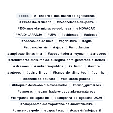
Todos
#1-encontro-das-mulheres-agricultoras
#136-festa-araucaria
#15-toneladas-de-peixe
#150-anos-da-imigracao-polonesa
#INOVACAO
#MAIO-LARANJA
#UPA
#acidentes
#adocao
#adocao-de-animais
#agricultura
#agua
#aguas-pluviais
#ajuda
#ambulancias
#ampliacao-linhas-triar
#aposentadoria_neymar
#artesoes
#atendimento-mais-rapido-e-seguro-para-gestantes-e-bebes
#atrasoes
#audiencia-publica
#autismo
#autora
#autores
#bairro-limpo
#banco-de-alimentos
#ben-hur
#beneficios-educard
#biblioteca-publica
#bloqueio-festa-do-dia-trabalhador
#bruno_guimaraes
#cameras
#caminhada-e-pedalada-na-natureza
#campanha-do-agasalho
#campanha-do-agasalho-2026
#campeonato-metropolitano-de-mountain-bike
#cancer-de-pele
#capacitacao
#caps-infantojuvenil