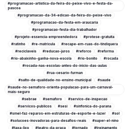
#programacao-artistica-da-feira-do-peixe-vivo-e-festa-da-
pascoa
#programacao-da-34-edicao-da-feira-do-peixe-vivo
#programacao-da-festa-em-araucaria
#programacao-festa-dia-trabalhador
#projeto-essencia-empreendedora
#protese-gratuita
#ratinho
#re-matricula
#recape-em-ruas-do-tindiquera
#reciclaveis
#reducao-juros
#reforco
#reforma
#rio-abaixinho-ganha-nova-escola
#rio-bonito
#rocada
#rocada-nas-escolas-antes-do-inicio-das-aulas
#rua-cesario-furman
#salto-de-qualidade-no-ensino-municipal
#saude
#saude-no-semaforo-orienta-populacao-para-um-carnaval-
mais-seguro
#sebrae
#semaforo
#servico-de-inspecao
#servicos-publicos
#sesi
#sinfonica-do-parana
#smel-faz-reparos-em-estruturas-de-esporte-e-lazer
#sol
#solucoes-inovadoras-para-desafios-reais
#super-el-nino
#taxa-lixo
#teatro-da-praca
#tornado
#treinamento