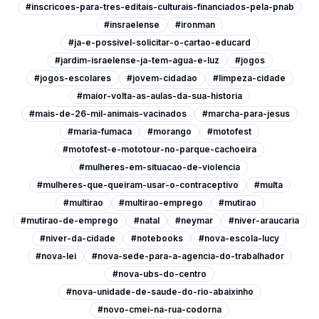
#inscricoes-para-tres-editais-culturais-financiados-pela-pnab
#insraelense
#ironman
#ja-e-possivel-solicitar-o-cartao-educard
#jardim-israelense-ja-tem-agua-e-luz
#jogos
#jogos-escolares
#jovem-cidadao
#limpeza-cidade
#maior-volta-as-aulas-da-sua-historia
#mais-de-26-mil-animais-vacinados
#marcha-para-jesus
#maria-fumaca
#morango
#motofest
#motofest-e-mototour-no-parque-cachoeira
#mulheres-em-situacao-de-violencia
#mulheres-que-queiram-usar-o-contraceptivo
#multa
#multirao
#multirao-emprego
#mutirao
#mutirao-de-emprego
#natal
#neymar
#niver-araucaria
#niver-da-cidade
#notebooks
#nova-escola-lucy
#nova-lei
#nova-sede-para-a-agencia-do-trabalhador
#nova-ubs-do-centro
#nova-unidade-de-saude-do-rio-abaixinho
#novo-cmei-na-rua-codorna