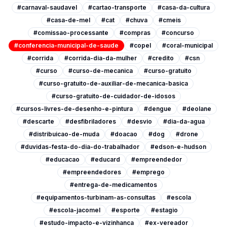
#carnaval-saudavel
#cartao-transporte
#casa-da-cultura
#casa-de-mel
#cat
#chuva
#cmeis
#comissao-processante
#compras
#concurso
#conferencia-municipal-de-saude
#copel
#coral-municipal
#corrida
#corrida-dia-da-mulher
#credito
#csn
#curso
#curso-de-mecanica
#curso-gratuito
#curso-gratuito-de-auxiliar-de-mecanica-basica
#curso-gratuito-de-cuidador-de-idosos
#cursos-livres-de-desenho-e-pintura
#dengue
#deolane
#descarte
#desfibriladores
#desvio
#dia-da-agua
#distribuicao-de-muda
#doacao
#dog
#drone
#duvidas-festa-do-dia-do-trabalhador
#edson-e-hudson
#educacao
#educard
#empreendedor
#empreendedores
#emprego
#entrega-de-medicamentos
#equipamentos-turbinam-as-consultas
#escola
#escola-jacomel
#esporte
#estagio
#estudo-impacto-e-vizinhanca
#ex-vereador