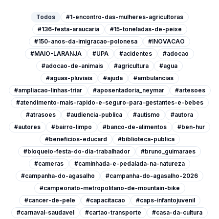
Todos
#1-encontro-das-mulheres-agricultoras
#136-festa-araucaria
#15-toneladas-de-peixe
#150-anos-da-imigracao-polonesa
#INOVACAO
#MAIO-LARANJA
#UPA
#acidentes
#adocao
#adocao-de-animais
#agricultura
#agua
#aguas-pluviais
#ajuda
#ambulancias
#ampliacao-linhas-triar
#aposentadoria_neymar
#artesoes
#atendimento-mais-rapido-e-seguro-para-gestantes-e-bebes
#atrasoes
#audiencia-publica
#autismo
#autora
#autores
#bairro-limpo
#banco-de-alimentos
#ben-hur
#beneficios-educard
#biblioteca-publica
#bloqueio-festa-do-dia-trabalhador
#bruno_guimaraes
#cameras
#caminhada-e-pedalada-na-natureza
#campanha-do-agasalho
#campanha-do-agasalho-2026
#campeonato-metropolitano-de-mountain-bike
#cancer-de-pele
#capacitacao
#caps-infantojuvenil
#carnaval-saudavel
#cartao-transporte
#casa-da-cultura