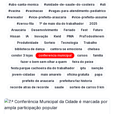
#ubs-santa-monica
#unidade-de-saude-do-costeira
#uti
#vacina
#vacinacao
#vagas-para-atendimento-pediatrico
#vereador
#vice-prefeita-araucaria
#vice-prefeita-assume
#zerou-fila
1º de maio dia do trabalhador
2025
Araucária
Desenvolvimento
Feriado
Fest
Futuro
Hissan
IA
Inovação
Kwid
PMA
PraTodosVerem
Produtividade
Sorteio
Tecnologia
Trabalho
biblioteca de dança
cantora se emociona
chelsea
condor 3 lojas
conferencia municipal
cursos
familia
fazer o bem sem olhar a quem
feira do peixe
festa parque cachoeira dia do trabalhador
iptu
isenção
jovem-cidadao
maio amarelo
oficina gratuita
papa
prefeito de araucaria
prefeitura faz historia
recorde atras de recorde
saude
sorteio de carros 0 km