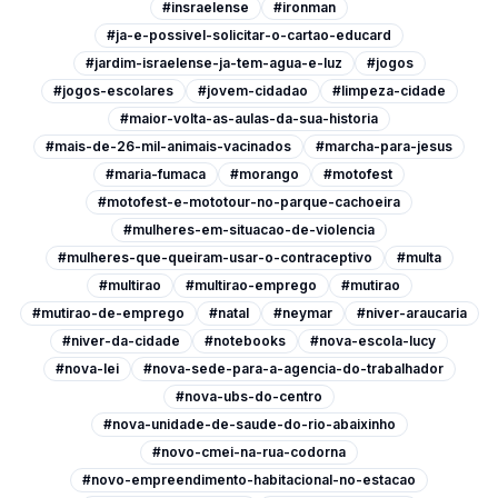
#insraelense
#ironman
#ja-e-possivel-solicitar-o-cartao-educard
#jardim-israelense-ja-tem-agua-e-luz
#jogos
#jogos-escolares
#jovem-cidadao
#limpeza-cidade
#maior-volta-as-aulas-da-sua-historia
#mais-de-26-mil-animais-vacinados
#marcha-para-jesus
#maria-fumaca
#morango
#motofest
#motofest-e-mototour-no-parque-cachoeira
#mulheres-em-situacao-de-violencia
#mulheres-que-queiram-usar-o-contraceptivo
#multa
#multirao
#multirao-emprego
#mutirao
#mutirao-de-emprego
#natal
#neymar
#niver-araucaria
#niver-da-cidade
#notebooks
#nova-escola-lucy
#nova-lei
#nova-sede-para-a-agencia-do-trabalhador
#nova-ubs-do-centro
#nova-unidade-de-saude-do-rio-abaixinho
#novo-cmei-na-rua-codorna
#novo-empreendimento-habitacional-no-estacao