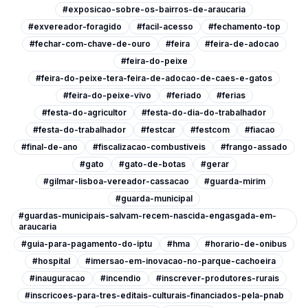
#exposicao-sobre-os-bairros-de-araucaria
#exvereador-foragido
#facil-acesso
#fechamento-top
#fechar-com-chave-de-ouro
#feira
#feira-de-adocao
#feira-do-peixe
#feira-do-peixe-tera-feira-de-adocao-de-caes-e-gatos
#feira-do-peixe-vivo
#feriado
#ferias
#festa-do-agricultor
#festa-do-dia-do-trabalhador
#festa-do-trabalhador
#festcar
#festcom
#fiacao
#final-de-ano
#fiscalizacao-combustiveis
#frango-assado
#gato
#gato-de-botas
#gerar
#gilmar-lisboa-vereador-cassacao
#guarda-mirim
#guarda-municipal
#guardas-municipais-salvam-recem-nascida-engasgada-em-
araucaria
#guia-para-pagamento-do-iptu
#hma
#horario-de-onibus
#hospital
#imersao-em-inovacao-no-parque-cachoeira
#inauguracao
#incendio
#inscrever-produtores-rurais
#inscricoes-para-tres-editais-culturais-financiados-pela-pnab