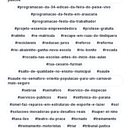
#programacao-da-34-edicao-da-feira-do-peixe-vivo
#programacao-da-festa-em-araucaria
#programacao-festa-dia-trabalhador
#projeto-essencia-empreendedora
#protese-gratuita
#ratinho
#re-matricula
#recape-em-ruas-do-tindiquera
#reciclaveis
#reducao-juros
#reforco
#reforma
#rio-abaixinho-ganha-nova-escola
#rio-bonito
#rocada
#rocada-nas-escolas-antes-do-inicio-das-aulas
#rua-cesario-furman
#salto-de-qualidade-no-ensino-municipal
#saude
#saude-no-semaforo-orienta-populacao-para-um-carnaval-
mais-seguro
#sebrae
#semaforo
#servico-de-inspecao
#servicos-publicos
#sesi
#sinfonica-do-parana
#smel-faz-reparos-em-estruturas-de-esporte-e-lazer
#sol
#solucoes-inovadoras-para-desafios-reais
#super-el-nino
#taxa-lixo
#teatro-da-praca
#tornado
#treinamento
#treinamento-motoristas
#triar
#tribunal-justica