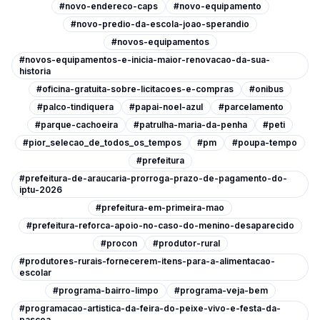
#novo-endereco-caps
#novo-equipamento
#novo-predio-da-escola-joao-sperandio
#novos-equipamentos
#novos-equipamentos-e-inicia-maior-renovacao-da-sua-
historia
#oficina-gratuita-sobre-licitacoes-e-compras
#onibus
#palco-tindiquera
#papai-noel-azul
#parcelamento
#parque-cachoeira
#patrulha-maria-da-penha
#peti
#pior_selecao_de_todos_os_tempos
#pm
#poupa-tempo
#prefeitura
#prefeitura-de-araucaria-prorroga-prazo-de-pagamento-do-
iptu-2026
#prefeitura-em-primeira-mao
#prefeitura-reforca-apoio-no-caso-do-menino-desaparecido
#procon
#produtor-rural
#produtores-rurais-fornecerem-itens-para-a-alimentacao-
escolar
#programa-bairro-limpo
#programa-veja-bem
#programacao-artistica-da-feira-do-peixe-vivo-e-festa-da-
pascoa