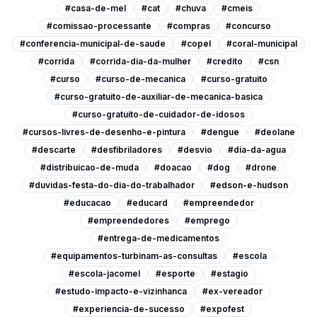
#casa-de-mel
#cat
#chuva
#cmeis
#comissao-processante
#compras
#concurso
#conferencia-municipal-de-saude
#copel
#coral-municipal
#corrida
#corrida-dia-da-mulher
#credito
#csn
#curso
#curso-de-mecanica
#curso-gratuito
#curso-gratuito-de-auxiliar-de-mecanica-basica
#curso-gratuito-de-cuidador-de-idosos
#cursos-livres-de-desenho-e-pintura
#dengue
#deolane
#descarte
#desfibriladores
#desvio
#dia-da-agua
#distribuicao-de-muda
#doacao
#dog
#drone
#duvidas-festa-do-dia-do-trabalhador
#edson-e-hudson
#educacao
#educard
#empreendedor
#empreendedores
#emprego
#entrega-de-medicamentos
#equipamentos-turbinam-as-consultas
#escola
#escola-jacomel
#esporte
#estagio
#estudo-impacto-e-vizinhanca
#ex-vereador
#experiencia-de-sucesso
#expofest