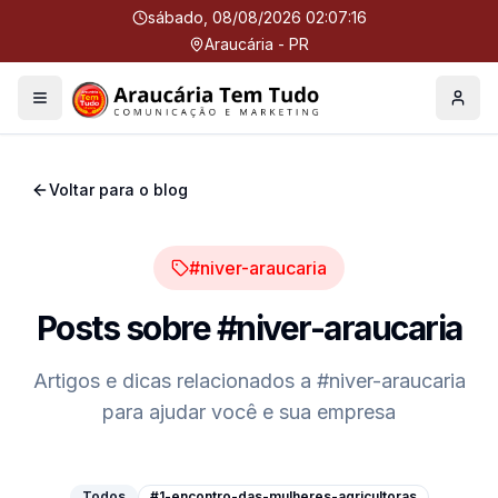
sábado, 08/08/2026 02:07:17
Araucária - PR
Menu
Perfil
Voltar para o blog
#niver-araucaria
Posts sobre
#niver-araucaria
Artigos e dicas relacionados a
#niver-araucaria
para ajudar você e sua empresa
Todos
#1-encontro-das-mulheres-agricultoras