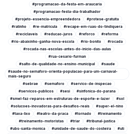
#programacao-da-festa-em-araucaria
#programacao-festa-dia-trabalhador
#projeto-essencia-empreendedora
#protese-gratuita
#ratinho
#re-matricula
#recape-em-ruas-do-tindiquera
#reciclaveis
#reducao-juros
#reforco
#reforma
#rio-abaixinho-ganha-nova-escola
#rio-bonito
#rocada
#rocada-nas-escolas-antes-do-inicio-das-aulas
#rua-cesario-furman
#salto-de-qualidade-no-ensino-municipal
#saude
#saude-no-semaforo-orienta-populacao-para-um-carnaval-
mais-seguro
#sebrae
#semaforo
#servico-de-inspecao
#servicos-publicos
#sesi
#sinfonica-do-parana
#smel-faz-reparos-em-estruturas-de-esporte-e-lazer
#sol
#solucoes-inovadoras-para-desafios-reais
#super-el-nino
#taxa-lixo
#teatro-da-praca
#tornado
#treinamento
#treinamento-motoristas
#triar
#tribunal-justica
#ubs-santa-monica
#unidade-de-saude-do-costeira
#uti