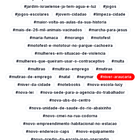
#jardim-israelense-ja-tem-agua-e-luz
#jogos
#jogos-escolares
#jovem-cidadao
#limpeza-cidade
#maior-volta-as-aulas-da-sua-historia
#mais-de-26-mil-animais-vacinados
#marcha-para-jesus
#maria-fumaca
#morango
#motofest
#motofest-e-mototour-no-parque-cachoeira
#mulheres-em-situacao-de-violencia
#mulheres-que-queiram-usar-o-contraceptivo
#multa
#multirao
#multirao-emprego
#mutirao
#mutirao-de-emprego
#natal
#neymar
#niver-araucaria
#niver-da-cidade
#notebooks
#nova-escola-lucy
#nova-lei
#nova-sede-para-a-agencia-do-trabalhador
#nova-ubs-do-centro
#nova-unidade-de-saude-do-rio-abaixinho
#novo-cmei-na-rua-codorna
#novo-empreendimento-habitacional-no-estacao
#novo-endereco-caps
#novo-equipamento
#novo-predio-da-escola-joao-sperandio