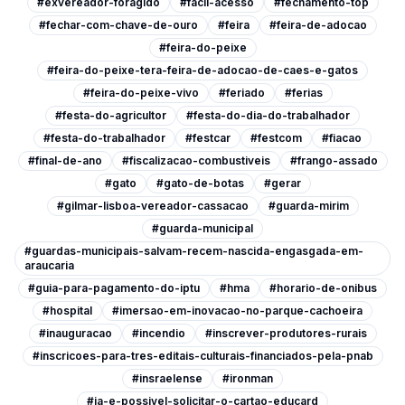
#exvereador-foragido
#facil-acesso
#fechamento-top
#fechar-com-chave-de-ouro
#feira
#feira-de-adocao
#feira-do-peixe
#feira-do-peixe-tera-feira-de-adocao-de-caes-e-gatos
#feira-do-peixe-vivo
#feriado
#ferias
#festa-do-agricultor
#festa-do-dia-do-trabalhador
#festa-do-trabalhador
#festcar
#festcom
#fiacao
#final-de-ano
#fiscalizacao-combustiveis
#frango-assado
#gato
#gato-de-botas
#gerar
#gilmar-lisboa-vereador-cassacao
#guarda-mirim
#guarda-municipal
#guardas-municipais-salvam-recem-nascida-engasgada-em-
araucaria
#guia-para-pagamento-do-iptu
#hma
#horario-de-onibus
#hospital
#imersao-em-inovacao-no-parque-cachoeira
#inauguracao
#incendio
#inscrever-produtores-rurais
#inscricoes-para-tres-editais-culturais-financiados-pela-pnab
#insraelense
#ironman
#ja-e-possivel-solicitar-o-cartao-educard