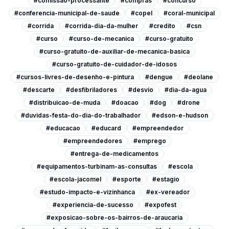
#comissao-processante
#compras
#concurso
#conferencia-municipal-de-saude
#copel
#coral-municipal
#corrida
#corrida-dia-da-mulher
#credito
#csn
#curso
#curso-de-mecanica
#curso-gratuito
#curso-gratuito-de-auxiliar-de-mecanica-basica
#curso-gratuito-de-cuidador-de-idosos
#cursos-livres-de-desenho-e-pintura
#dengue
#deolane
#descarte
#desfibriladores
#desvio
#dia-da-agua
#distribuicao-de-muda
#doacao
#dog
#drone
#duvidas-festa-do-dia-do-trabalhador
#edson-e-hudson
#educacao
#educard
#empreendedor
#empreendedores
#emprego
#entrega-de-medicamentos
#equipamentos-turbinam-as-consultas
#escola
#escola-jacomel
#esporte
#estagio
#estudo-impacto-e-vizinhanca
#ex-vereador
#experiencia-de-sucesso
#expofest
#exposicao-sobre-os-bairros-de-araucaria