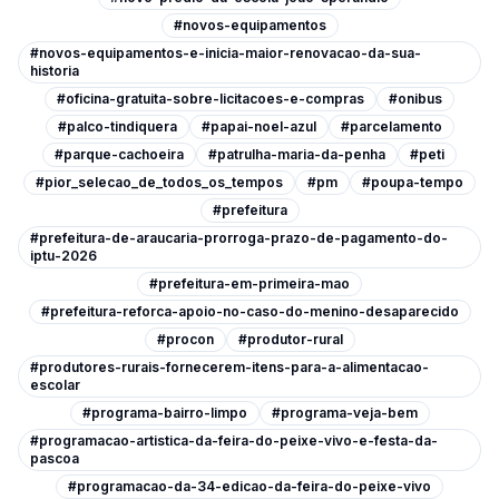
#novos-equipamentos
#novos-equipamentos-e-inicia-maior-renovacao-da-sua-
historia
#oficina-gratuita-sobre-licitacoes-e-compras
#onibus
#palco-tindiquera
#papai-noel-azul
#parcelamento
#parque-cachoeira
#patrulha-maria-da-penha
#peti
#pior_selecao_de_todos_os_tempos
#pm
#poupa-tempo
#prefeitura
#prefeitura-de-araucaria-prorroga-prazo-de-pagamento-do-
iptu-2026
#prefeitura-em-primeira-mao
#prefeitura-reforca-apoio-no-caso-do-menino-desaparecido
#procon
#produtor-rural
#produtores-rurais-fornecerem-itens-para-a-alimentacao-
escolar
#programa-bairro-limpo
#programa-veja-bem
#programacao-artistica-da-feira-do-peixe-vivo-e-festa-da-
pascoa
#programacao-da-34-edicao-da-feira-do-peixe-vivo