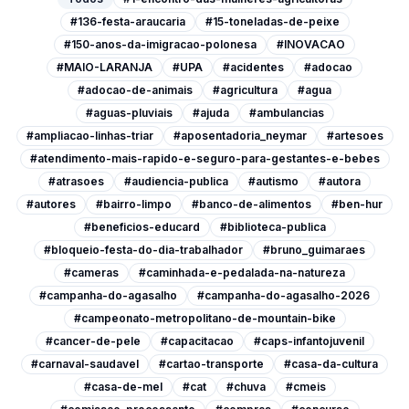
#136-festa-araucaria
#15-toneladas-de-peixe
#150-anos-da-imigracao-polonesa
#INOVACAO
#MAIO-LARANJA
#UPA
#acidentes
#adocao
#adocao-de-animais
#agricultura
#agua
#aguas-pluviais
#ajuda
#ambulancias
#ampliacao-linhas-triar
#aposentadoria_neymar
#artesoes
#atendimento-mais-rapido-e-seguro-para-gestantes-e-bebes
#atrasoes
#audiencia-publica
#autismo
#autora
#autores
#bairro-limpo
#banco-de-alimentos
#ben-hur
#beneficios-educard
#biblioteca-publica
#bloqueio-festa-do-dia-trabalhador
#bruno_guimaraes
#cameras
#caminhada-e-pedalada-na-natureza
#campanha-do-agasalho
#campanha-do-agasalho-2026
#campeonato-metropolitano-de-mountain-bike
#cancer-de-pele
#capacitacao
#caps-infantojuvenil
#carnaval-saudavel
#cartao-transporte
#casa-da-cultura
#casa-de-mel
#cat
#chuva
#cmeis