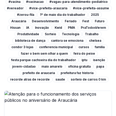
#vacina
#vacinacao
#vagas-para-atendimento-pediatrico
#vereador
#vice-prefeita-araucaria
#vice-prefeita-assume
#zerou-fila
1º de maio dia do trabalhador
2025
Araucária
Desenvolvimento
Feriado
Fest
Futuro
Hissan
IA
Inovação
Kwid
PMA
PraTodosVerem
Produtividade
Sorteio
Tecnologia
Trabalho
biblioteca de dança
cantora se emociona
chelsea
condor 3 lojas
conferencia municipal
cursos
familia
fazer o bem sem olhar a quem
feira do peixe
festa parque cachoeira dia do trabalhador
iptu
isenção
jovem-cidadao
maio amarelo
oficina gratuita
papa
prefeito de araucaria
prefeitura faz historia
recorde atras de recorde
saude
sorteio de carros 0 km