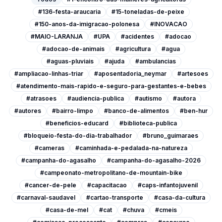
#136-festa-araucaria
#15-toneladas-de-peixe
#150-anos-da-imigracao-polonesa
#INOVACAO
#MAIO-LARANJA
#UPA
#acidentes
#adocao
#adocao-de-animais
#agricultura
#agua
#aguas-pluviais
#ajuda
#ambulancias
#ampliacao-linhas-triar
#aposentadoria_neymar
#artesoes
#atendimento-mais-rapido-e-seguro-para-gestantes-e-bebes
#atrasoes
#audiencia-publica
#autismo
#autora
#autores
#bairro-limpo
#banco-de-alimentos
#ben-hur
#beneficios-educard
#biblioteca-publica
#bloqueio-festa-do-dia-trabalhador
#bruno_guimaraes
#cameras
#caminhada-e-pedalada-na-natureza
#campanha-do-agasalho
#campanha-do-agasalho-2026
#campeonato-metropolitano-de-mountain-bike
#cancer-de-pele
#capacitacao
#caps-infantojuvenil
#carnaval-saudavel
#cartao-transporte
#casa-da-cultura
#casa-de-mel
#cat
#chuva
#cmeis