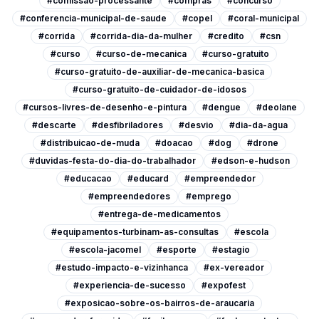
#comissao-processante
#compras
#concurso
#conferencia-municipal-de-saude
#copel
#coral-municipal
#corrida
#corrida-dia-da-mulher
#credito
#csn
#curso
#curso-de-mecanica
#curso-gratuito
#curso-gratuito-de-auxiliar-de-mecanica-basica
#curso-gratuito-de-cuidador-de-idosos
#cursos-livres-de-desenho-e-pintura
#dengue
#deolane
#descarte
#desfibriladores
#desvio
#dia-da-agua
#distribuicao-de-muda
#doacao
#dog
#drone
#duvidas-festa-do-dia-do-trabalhador
#edson-e-hudson
#educacao
#educard
#empreendedor
#empreendedores
#emprego
#entrega-de-medicamentos
#equipamentos-turbinam-as-consultas
#escola
#escola-jacomel
#esporte
#estagio
#estudo-impacto-e-vizinhanca
#ex-vereador
#experiencia-de-sucesso
#expofest
#exposicao-sobre-os-bairros-de-araucaria