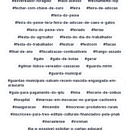
#exvereador-foragido
#facil-acesso
#fechamento-top
#fechar-com-chave-de-ouro
#feira
#feira-de-adocao
#feira-do-peixe
#feira-do-peixe-tera-feira-de-adocao-de-caes-e-gatos
#feira-do-peixe-vivo
#feriado
#ferias
#festa-do-agricultor
#festa-do-dia-do-trabalhador
#festa-do-trabalhador
#festcar
#festcom
#fiacao
#final-de-ano
#fiscalizacao-combustiveis
#frango-assado
#gato
#gato-de-botas
#gerar
#gilmar-lisboa-vereador-cassacao
#guarda-mirim
#guarda-municipal
#guardas-municipais-salvam-recem-nascida-engasgada-em-
araucaria
#guia-para-pagamento-do-iptu
#hma
#horario-de-onibus
#hospital
#imersao-em-inovacao-no-parque-cachoeira
#inauguracao
#incendio
#inscrever-produtores-rurais
#inscricoes-para-tres-editais-culturais-financiados-pela-pnab
#insraelense
#ironman
#ja-e-possivel-solicitar-o-cartao-educard