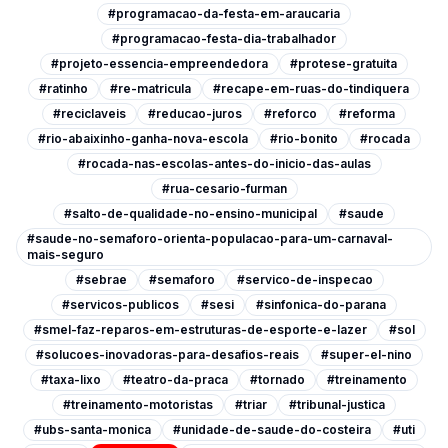
#programacao-da-festa-em-araucaria
#programacao-festa-dia-trabalhador
#projeto-essencia-empreendedora
#protese-gratuita
#ratinho
#re-matricula
#recape-em-ruas-do-tindiquera
#reciclaveis
#reducao-juros
#reforco
#reforma
#rio-abaixinho-ganha-nova-escola
#rio-bonito
#rocada
#rocada-nas-escolas-antes-do-inicio-das-aulas
#rua-cesario-furman
#salto-de-qualidade-no-ensino-municipal
#saude
#saude-no-semaforo-orienta-populacao-para-um-carnaval-
mais-seguro
#sebrae
#semaforo
#servico-de-inspecao
#servicos-publicos
#sesi
#sinfonica-do-parana
#smel-faz-reparos-em-estruturas-de-esporte-e-lazer
#sol
#solucoes-inovadoras-para-desafios-reais
#super-el-nino
#taxa-lixo
#teatro-da-praca
#tornado
#treinamento
#treinamento-motoristas
#triar
#tribunal-justica
#ubs-santa-monica
#unidade-de-saude-do-costeira
#uti