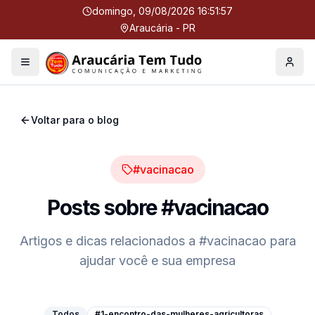
domingo, 09/08/2026 16:51:58
Araucária - PR
Menu
Perfil
Voltar para o blog
#vacinacao
Posts sobre
#vacinacao
Artigos e dicas relacionados a
#vacinacao
para
ajudar você e sua empresa
Todos
#1-encontro-das-mulheres-agricultoras