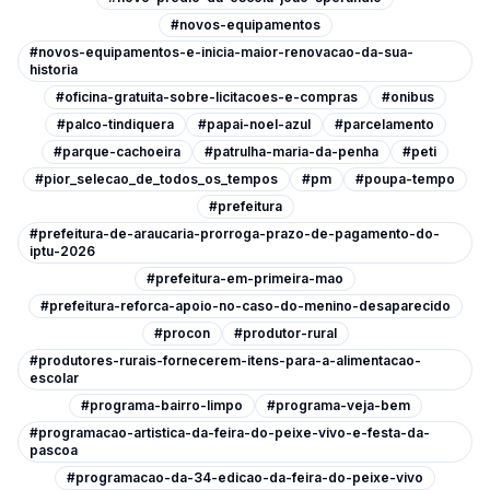
#novos-equipamentos
#novos-equipamentos-e-inicia-maior-renovacao-da-sua-
historia
#oficina-gratuita-sobre-licitacoes-e-compras
#onibus
#palco-tindiquera
#papai-noel-azul
#parcelamento
#parque-cachoeira
#patrulha-maria-da-penha
#peti
#pior_selecao_de_todos_os_tempos
#pm
#poupa-tempo
#prefeitura
#prefeitura-de-araucaria-prorroga-prazo-de-pagamento-do-
iptu-2026
#prefeitura-em-primeira-mao
#prefeitura-reforca-apoio-no-caso-do-menino-desaparecido
#procon
#produtor-rural
#produtores-rurais-fornecerem-itens-para-a-alimentacao-
escolar
#programa-bairro-limpo
#programa-veja-bem
#programacao-artistica-da-feira-do-peixe-vivo-e-festa-da-
pascoa
#programacao-da-34-edicao-da-feira-do-peixe-vivo