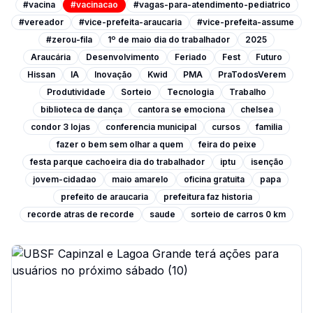
#vacina
#vacinacao
#vagas-para-atendimento-pediatrico
#vereador
#vice-prefeita-araucaria
#vice-prefeita-assume
#zerou-fila
1º de maio dia do trabalhador
2025
Araucária
Desenvolvimento
Feriado
Fest
Futuro
Hissan
IA
Inovação
Kwid
PMA
PraTodosVerem
Produtividade
Sorteio
Tecnologia
Trabalho
biblioteca de dança
cantora se emociona
chelsea
condor 3 lojas
conferencia municipal
cursos
familia
fazer o bem sem olhar a quem
feira do peixe
festa parque cachoeira dia do trabalhador
iptu
isenção
jovem-cidadao
maio amarelo
oficina gratuita
papa
prefeito de araucaria
prefeitura faz historia
recorde atras de recorde
saude
sorteio de carros 0 km