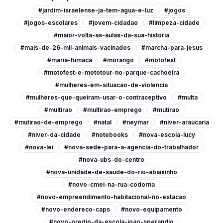
#jardim-israelense-ja-tem-agua-e-luz
#jogos
#jogos-escolares
#jovem-cidadao
#limpeza-cidade
#maior-volta-as-aulas-da-sua-historia
#mais-de-26-mil-animais-vacinados
#marcha-para-jesus
#maria-fumaca
#morango
#motofest
#motofest-e-mototour-no-parque-cachoeira
#mulheres-em-situacao-de-violencia
#mulheres-que-queiram-usar-o-contraceptivo
#multa
#multirao
#multirao-emprego
#mutirao
#mutirao-de-emprego
#natal
#neymar
#niver-araucaria
#niver-da-cidade
#notebooks
#nova-escola-lucy
#nova-lei
#nova-sede-para-a-agencia-do-trabalhador
#nova-ubs-do-centro
#nova-unidade-de-saude-do-rio-abaixinho
#novo-cmei-na-rua-codorna
#novo-empreendimento-habitacional-no-estacao
#novo-endereco-caps
#novo-equipamento
#novo-predio-da-escola-joao-sperandio