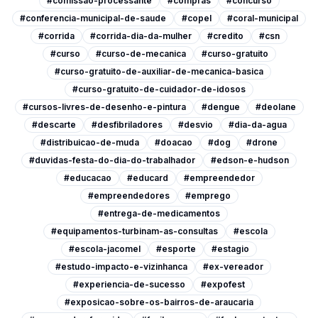
#comissao-processante
#compras
#concurso
#conferencia-municipal-de-saude
#copel
#coral-municipal
#corrida
#corrida-dia-da-mulher
#credito
#csn
#curso
#curso-de-mecanica
#curso-gratuito
#curso-gratuito-de-auxiliar-de-mecanica-basica
#curso-gratuito-de-cuidador-de-idosos
#cursos-livres-de-desenho-e-pintura
#dengue
#deolane
#descarte
#desfibriladores
#desvio
#dia-da-agua
#distribuicao-de-muda
#doacao
#dog
#drone
#duvidas-festa-do-dia-do-trabalhador
#edson-e-hudson
#educacao
#educard
#empreendedor
#empreendedores
#emprego
#entrega-de-medicamentos
#equipamentos-turbinam-as-consultas
#escola
#escola-jacomel
#esporte
#estagio
#estudo-impacto-e-vizinhanca
#ex-vereador
#experiencia-de-sucesso
#expofest
#exposicao-sobre-os-bairros-de-araucaria