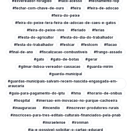
#exvereador-foragido
#facil-acesso
#fechamento-top
#fechar-com-chave-de-ouro
#feira
#feira-de-adocao
#feira-do-peixe
#feira-do-peixe-tera-feira-de-adocao-de-caes-e-gatos
#feira-do-peixe-vivo
#feriado
#ferias
#festa-do-agricultor
#festa-do-dia-do-trabalhador
#festa-do-trabalhador
#festcar
#festcom
#fiacao
#final-de-ano
#fiscalizacao-combustiveis
#frango-assado
#gato
#gato-de-botas
#gerar
#gilmar-lisboa-vereador-cassacao
#guarda-mirim
#guarda-municipal
#guardas-municipais-salvam-recem-nascida-engasgada-em-
araucaria
#guia-para-pagamento-do-iptu
#hma
#horario-de-onibus
#hospital
#imersao-em-inovacao-no-parque-cachoeira
#inauguracao
#incendio
#inscrever-produtores-rurais
#inscricoes-para-tres-editais-culturais-financiados-pela-pnab
#insraelense
#ironman
#ja-e-possivel-solicitar-o-cartao-educard