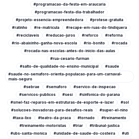
#programacao-da-festa-em-araucaria
#programacao-festa-dia-trabalhador
#projeto-essencia-empreendedora
#protese-gratuita
#ratinho
#re-matricula
#recape-em-ruas-do-tindiquera
#reciclaveis
#reducao-juros
#reforco
#reforma
#rio-abaixinho-ganha-nova-escola
#rio-bonito
#rocada
#rocada-nas-escolas-antes-do-inicio-das-aulas
#rua-cesario-furman
#salto-de-qualidade-no-ensino-municipal
#saude
#saude-no-semaforo-orienta-populacao-para-um-carnaval-
mais-seguro
#sebrae
#semaforo
#servico-de-inspecao
#servicos-publicos
#sesi
#sinfonica-do-parana
#smel-faz-reparos-em-estruturas-de-esporte-e-lazer
#sol
#solucoes-inovadoras-para-desafios-reais
#super-el-nino
#taxa-lixo
#teatro-da-praca
#tornado
#treinamento
#treinamento-motoristas
#triar
#tribunal-justica
#ubs-santa-monica
#unidade-de-saude-do-costeira
#uti