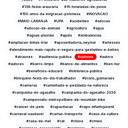
#136-festa-araucaria
#15-toneladas-de-peixe
#150-anos-da-imigracao-polonesa
#INOVACAO
#MAIO-LARANJA
#UPA
#acidentes
#adocao
#adocao-de-animais
#agricultura
#agua
#aguas-pluviais
#ajuda
#ambulancias
#ampliacao-linhas-triar
#aposentadoria_neymar
#artesoes
#atendimento-mais-rapido-e-seguro-para-gestantes-e-bebes
#atrasoes
#audiencia-publica
#autismo
#autora
#autores
#bairro-limpo
#banco-de-alimentos
#ben-hur
#beneficios-educard
#biblioteca-publica
#bloqueio-festa-do-dia-trabalhador
#bruno_guimaraes
#cameras
#caminhada-e-pedalada-na-natureza
#campanha-do-agasalho
#campanha-do-agasalho-2026
#campeonato-metropolitano-de-mountain-bike
#cancer-de-pele
#capacitacao
#caps-infantojuvenil
#carnaval-saudavel
#cartao-transporte
#casa-da-cultura
#casa-de-mel
#cat
#chuva
#cmeis