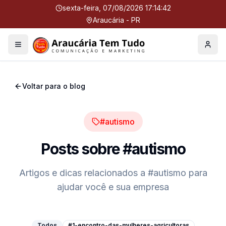
sexta-feira, 07/08/2026 17:14:42
Araucária - PR
Menu
Perfil
Voltar para o blog
#autismo
Posts sobre
#autismo
Artigos e dicas relacionados a
#autismo
para
ajudar você e sua empresa
Todos
#1-encontro-das-mulheres-agricultoras