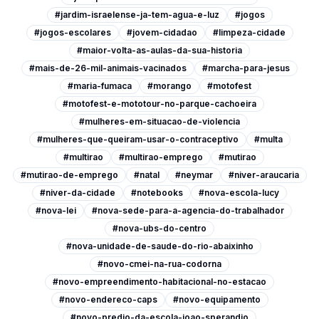
#jardim-israelense-ja-tem-agua-e-luz
#jogos
#jogos-escolares
#jovem-cidadao
#limpeza-cidade
#maior-volta-as-aulas-da-sua-historia
#mais-de-26-mil-animais-vacinados
#marcha-para-jesus
#maria-fumaca
#morango
#motofest
#motofest-e-mototour-no-parque-cachoeira
#mulheres-em-situacao-de-violencia
#mulheres-que-queiram-usar-o-contraceptivo
#multa
#multirao
#multirao-emprego
#mutirao
#mutirao-de-emprego
#natal
#neymar
#niver-araucaria
#niver-da-cidade
#notebooks
#nova-escola-lucy
#nova-lei
#nova-sede-para-a-agencia-do-trabalhador
#nova-ubs-do-centro
#nova-unidade-de-saude-do-rio-abaixinho
#novo-cmei-na-rua-codorna
#novo-empreendimento-habitacional-no-estacao
#novo-endereco-caps
#novo-equipamento
#novo-predio-da-escola-joao-sperandio