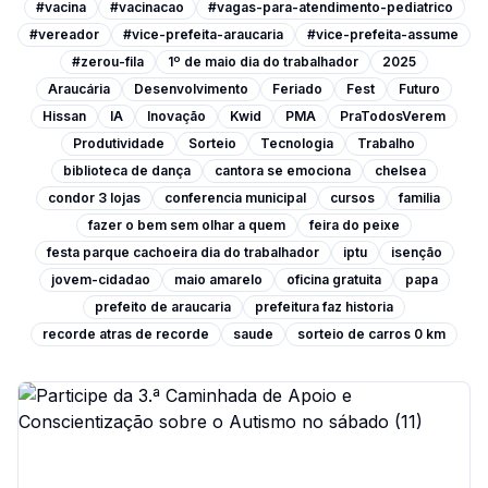
#vacina
#vacinacao
#vagas-para-atendimento-pediatrico
#vereador
#vice-prefeita-araucaria
#vice-prefeita-assume
#zerou-fila
1º de maio dia do trabalhador
2025
Araucária
Desenvolvimento
Feriado
Fest
Futuro
Hissan
IA
Inovação
Kwid
PMA
PraTodosVerem
Produtividade
Sorteio
Tecnologia
Trabalho
biblioteca de dança
cantora se emociona
chelsea
condor 3 lojas
conferencia municipal
cursos
familia
fazer o bem sem olhar a quem
feira do peixe
festa parque cachoeira dia do trabalhador
iptu
isenção
jovem-cidadao
maio amarelo
oficina gratuita
papa
prefeito de araucaria
prefeitura faz historia
recorde atras de recorde
saude
sorteio de carros 0 km