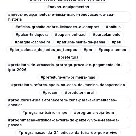
#novos-equipamentos
#novos-equipamentos-e-inicia-maior-renovacao-da-sua-
historia
#oficina-gratuita-sobre-licitacoes-e-compras
#onibus
#palco-tindiquera
#papai-noel-azul
#parcelamento
#parque-cachoeira
#patrulha-maria-da-penha
#peti
#pior_selecao_de_todos_os_tempos
#pm
#poupa-tempo
#prefeitura
#prefeitura-de-araucaria-prorroga-prazo-de-pagamento-do-
iptu-2026
#prefeitura-em-primeira-mao
#prefeitura-reforca-apoio-no-caso-do-menino-desaparecido
#procon
#produtor-rural
#produtores-rurais-fornecerem-itens-para-a-alimentacao-
escolar
#programa-bairro-limpo
#programa-veja-bem
#programacao-artistica-da-feira-do-peixe-vivo-e-festa-da-
pascoa
#programacao-da-34-edicao-da-feira-do-peixe-vivo