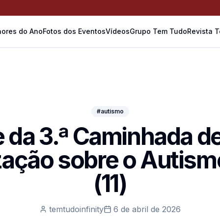
ores do Ano
Fotos dos Eventos
Vídeos
Grupo Tem Tudo
Revista 
#autismo
e da 3.ª Caminhada d
zação sobre o Autism
(11)
temtudoinfinity
6 de abril de 2026