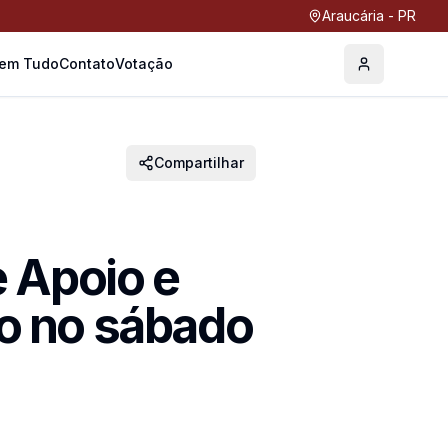
Araucária - PR
Tem Tudo
Contato
Votação
Perfil
Compartilhar
e Apoio e
o no sábado