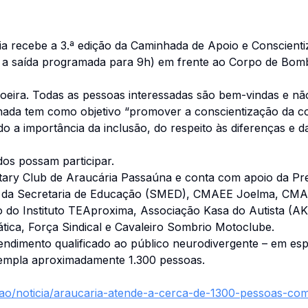
ia recebe a 3.ª edição da Caminhada de Apoio e Conscient
a saída programada para 9h) em frente ao Corpo de Bomb
oeira. Todas as pessoas interessadas são bem-vindas e não
hada tem como objetivo “promover a conscientização da c
o a importância da inclusão, do respeito às diferenças e da
os possam participar.
tary Club de Araucária Passaúna e conta com apoio da Pre
ial da Secretaria de Educação (SMED), CMAEE Joelma, C
do Instituto TEAproxima, Associação Kasa do Autista (AK
ica, Força Sindical e Cavaleiro Sombrio Motoclube.
endimento qualificado ao público neurodivergente – em es
templa aproximadamente 1.300 pessoas.
adao/noticia/araucaria-atende-a-cerca-de-1300-pessoas-co