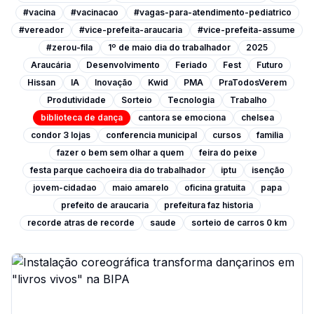
#vacina
#vacinacao
#vagas-para-atendimento-pediatrico
#vereador
#vice-prefeita-araucaria
#vice-prefeita-assume
#zerou-fila
1º de maio dia do trabalhador
2025
Araucária
Desenvolvimento
Feriado
Fest
Futuro
Hissan
IA
Inovação
Kwid
PMA
PraTodosVerem
Produtividade
Sorteio
Tecnologia
Trabalho
biblioteca de dança
cantora se emociona
chelsea
condor 3 lojas
conferencia municipal
cursos
familia
fazer o bem sem olhar a quem
feira do peixe
festa parque cachoeira dia do trabalhador
iptu
isenção
jovem-cidadao
maio amarelo
oficina gratuita
papa
prefeito de araucaria
prefeitura faz historia
recorde atras de recorde
saude
sorteio de carros 0 km