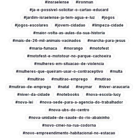
#insraelense
#ironman
#ja-e-possivel-solicitar-o-cartao-educard
#jardim-israelense-ja-tem-agua-e-luz
#jogos
#jogos-escolares
#jovem-cidadao
#limpeza-cidade
#maior-volta-as-aulas-da-sua-historia
#mais-de-26-mil-animais-vacinados
#marcha-para-jesus
#maria-fumaca
#morango
#motofest
#motofest-e-mototour-no-parque-cachoeira
#mulheres-em-situacao-de-violencia
#mulheres-que-queiram-usar-o-contraceptivo
#multa
#multirao
#multirao-emprego
#mutirao
#mutirao-de-emprego
#natal
#neymar
#niver-araucaria
#niver-da-cidade
#notebooks
#nova-escola-lucy
#nova-lei
#nova-sede-para-a-agencia-do-trabalhador
#nova-ubs-do-centro
#nova-unidade-de-saude-do-rio-abaixinho
#novo-cmei-na-rua-codorna
#novo-empreendimento-habitacional-no-estacao