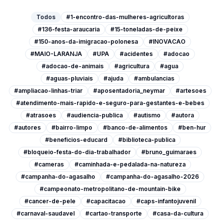
Todos
#1-encontro-das-mulheres-agricultoras
#136-festa-araucaria
#15-toneladas-de-peixe
#150-anos-da-imigracao-polonesa
#INOVACAO
#MAIO-LARANJA
#UPA
#acidentes
#adocao
#adocao-de-animais
#agricultura
#agua
#aguas-pluviais
#ajuda
#ambulancias
#ampliacao-linhas-triar
#aposentadoria_neymar
#artesoes
#atendimento-mais-rapido-e-seguro-para-gestantes-e-bebes
#atrasoes
#audiencia-publica
#autismo
#autora
#autores
#bairro-limpo
#banco-de-alimentos
#ben-hur
#beneficios-educard
#biblioteca-publica
#bloqueio-festa-do-dia-trabalhador
#bruno_guimaraes
#cameras
#caminhada-e-pedalada-na-natureza
#campanha-do-agasalho
#campanha-do-agasalho-2026
#campeonato-metropolitano-de-mountain-bike
#cancer-de-pele
#capacitacao
#caps-infantojuvenil
#carnaval-saudavel
#cartao-transporte
#casa-da-cultura