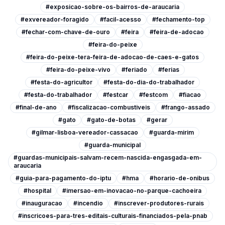
#exposicao-sobre-os-bairros-de-araucaria
#exvereador-foragido
#facil-acesso
#fechamento-top
#fechar-com-chave-de-ouro
#feira
#feira-de-adocao
#feira-do-peixe
#feira-do-peixe-tera-feira-de-adocao-de-caes-e-gatos
#feira-do-peixe-vivo
#feriado
#ferias
#festa-do-agricultor
#festa-do-dia-do-trabalhador
#festa-do-trabalhador
#festcar
#festcom
#fiacao
#final-de-ano
#fiscalizacao-combustiveis
#frango-assado
#gato
#gato-de-botas
#gerar
#gilmar-lisboa-vereador-cassacao
#guarda-mirim
#guarda-municipal
#guardas-municipais-salvam-recem-nascida-engasgada-em-
araucaria
#guia-para-pagamento-do-iptu
#hma
#horario-de-onibus
#hospital
#imersao-em-inovacao-no-parque-cachoeira
#inauguracao
#incendio
#inscrever-produtores-rurais
#inscricoes-para-tres-editais-culturais-financiados-pela-pnab