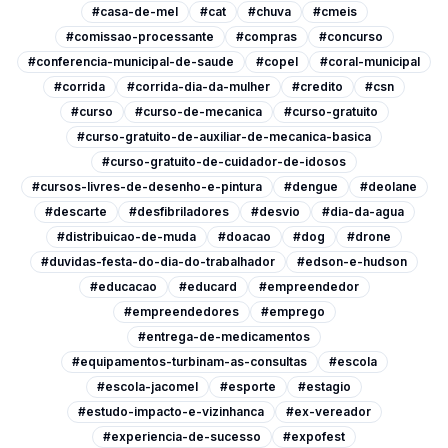
#casa-de-mel
#cat
#chuva
#cmeis
#comissao-processante
#compras
#concurso
#conferencia-municipal-de-saude
#copel
#coral-municipal
#corrida
#corrida-dia-da-mulher
#credito
#csn
#curso
#curso-de-mecanica
#curso-gratuito
#curso-gratuito-de-auxiliar-de-mecanica-basica
#curso-gratuito-de-cuidador-de-idosos
#cursos-livres-de-desenho-e-pintura
#dengue
#deolane
#descarte
#desfibriladores
#desvio
#dia-da-agua
#distribuicao-de-muda
#doacao
#dog
#drone
#duvidas-festa-do-dia-do-trabalhador
#edson-e-hudson
#educacao
#educard
#empreendedor
#empreendedores
#emprego
#entrega-de-medicamentos
#equipamentos-turbinam-as-consultas
#escola
#escola-jacomel
#esporte
#estagio
#estudo-impacto-e-vizinhanca
#ex-vereador
#experiencia-de-sucesso
#expofest