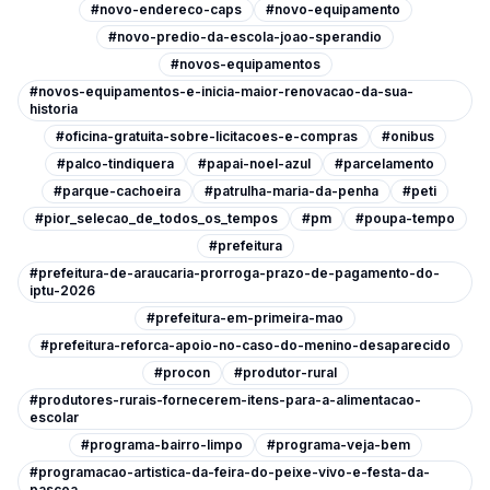
#novo-endereco-caps
#novo-equipamento
#novo-predio-da-escola-joao-sperandio
#novos-equipamentos
#novos-equipamentos-e-inicia-maior-renovacao-da-sua-
historia
#oficina-gratuita-sobre-licitacoes-e-compras
#onibus
#palco-tindiquera
#papai-noel-azul
#parcelamento
#parque-cachoeira
#patrulha-maria-da-penha
#peti
#pior_selecao_de_todos_os_tempos
#pm
#poupa-tempo
#prefeitura
#prefeitura-de-araucaria-prorroga-prazo-de-pagamento-do-
iptu-2026
#prefeitura-em-primeira-mao
#prefeitura-reforca-apoio-no-caso-do-menino-desaparecido
#procon
#produtor-rural
#produtores-rurais-fornecerem-itens-para-a-alimentacao-
escolar
#programa-bairro-limpo
#programa-veja-bem
#programacao-artistica-da-feira-do-peixe-vivo-e-festa-da-
pascoa