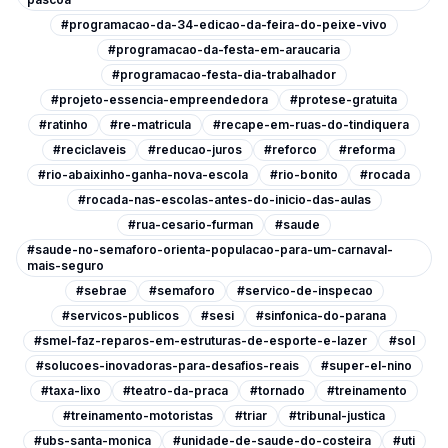
#programacao-da-34-edicao-da-feira-do-peixe-vivo
#programacao-da-festa-em-araucaria
#programacao-festa-dia-trabalhador
#projeto-essencia-empreendedora
#protese-gratuita
#ratinho
#re-matricula
#recape-em-ruas-do-tindiquera
#reciclaveis
#reducao-juros
#reforco
#reforma
#rio-abaixinho-ganha-nova-escola
#rio-bonito
#rocada
#rocada-nas-escolas-antes-do-inicio-das-aulas
#rua-cesario-furman
#saude
#saude-no-semaforo-orienta-populacao-para-um-carnaval-
mais-seguro
#sebrae
#semaforo
#servico-de-inspecao
#servicos-publicos
#sesi
#sinfonica-do-parana
#smel-faz-reparos-em-estruturas-de-esporte-e-lazer
#sol
#solucoes-inovadoras-para-desafios-reais
#super-el-nino
#taxa-lixo
#teatro-da-praca
#tornado
#treinamento
#treinamento-motoristas
#triar
#tribunal-justica
#ubs-santa-monica
#unidade-de-saude-do-costeira
#uti