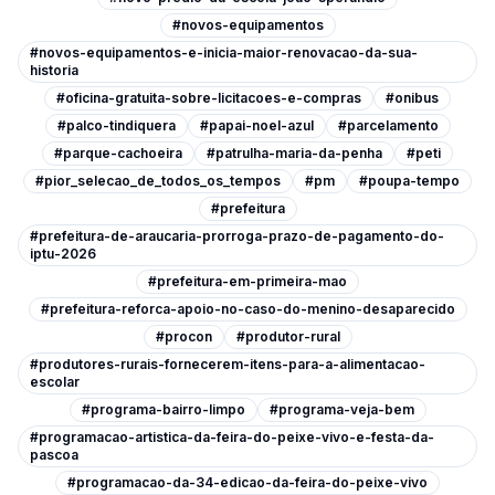
#novos-equipamentos
#novos-equipamentos-e-inicia-maior-renovacao-da-sua-
historia
#oficina-gratuita-sobre-licitacoes-e-compras
#onibus
#palco-tindiquera
#papai-noel-azul
#parcelamento
#parque-cachoeira
#patrulha-maria-da-penha
#peti
#pior_selecao_de_todos_os_tempos
#pm
#poupa-tempo
#prefeitura
#prefeitura-de-araucaria-prorroga-prazo-de-pagamento-do-
iptu-2026
#prefeitura-em-primeira-mao
#prefeitura-reforca-apoio-no-caso-do-menino-desaparecido
#procon
#produtor-rural
#produtores-rurais-fornecerem-itens-para-a-alimentacao-
escolar
#programa-bairro-limpo
#programa-veja-bem
#programacao-artistica-da-feira-do-peixe-vivo-e-festa-da-
pascoa
#programacao-da-34-edicao-da-feira-do-peixe-vivo