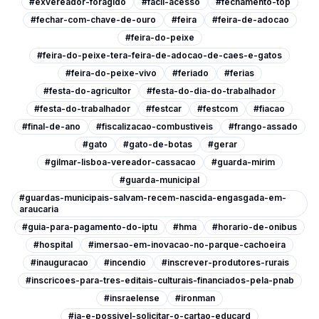
#exvereador-foragido
#facil-acesso
#fechamento-top
#fechar-com-chave-de-ouro
#feira
#feira-de-adocao
#feira-do-peixe
#feira-do-peixe-tera-feira-de-adocao-de-caes-e-gatos
#feira-do-peixe-vivo
#feriado
#ferias
#festa-do-agricultor
#festa-do-dia-do-trabalhador
#festa-do-trabalhador
#festcar
#festcom
#fiacao
#final-de-ano
#fiscalizacao-combustiveis
#frango-assado
#gato
#gato-de-botas
#gerar
#gilmar-lisboa-vereador-cassacao
#guarda-mirim
#guarda-municipal
#guardas-municipais-salvam-recem-nascida-engasgada-em-
araucaria
#guia-para-pagamento-do-iptu
#hma
#horario-de-onibus
#hospital
#imersao-em-inovacao-no-parque-cachoeira
#inauguracao
#incendio
#inscrever-produtores-rurais
#inscricoes-para-tres-editais-culturais-financiados-pela-pnab
#insraelense
#ironman
#ja-e-possivel-solicitar-o-cartao-educard