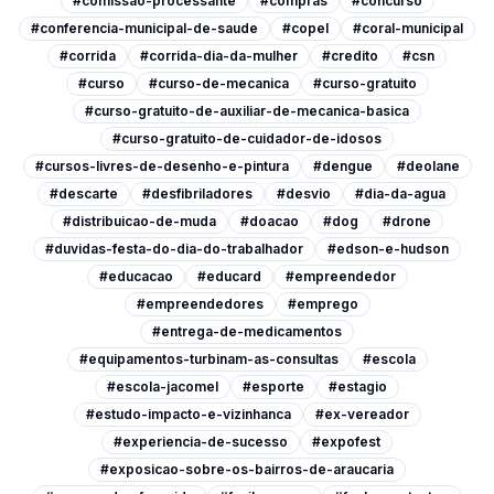
#comissao-processante
#compras
#concurso
#conferencia-municipal-de-saude
#copel
#coral-municipal
#corrida
#corrida-dia-da-mulher
#credito
#csn
#curso
#curso-de-mecanica
#curso-gratuito
#curso-gratuito-de-auxiliar-de-mecanica-basica
#curso-gratuito-de-cuidador-de-idosos
#cursos-livres-de-desenho-e-pintura
#dengue
#deolane
#descarte
#desfibriladores
#desvio
#dia-da-agua
#distribuicao-de-muda
#doacao
#dog
#drone
#duvidas-festa-do-dia-do-trabalhador
#edson-e-hudson
#educacao
#educard
#empreendedor
#empreendedores
#emprego
#entrega-de-medicamentos
#equipamentos-turbinam-as-consultas
#escola
#escola-jacomel
#esporte
#estagio
#estudo-impacto-e-vizinhanca
#ex-vereador
#experiencia-de-sucesso
#expofest
#exposicao-sobre-os-bairros-de-araucaria