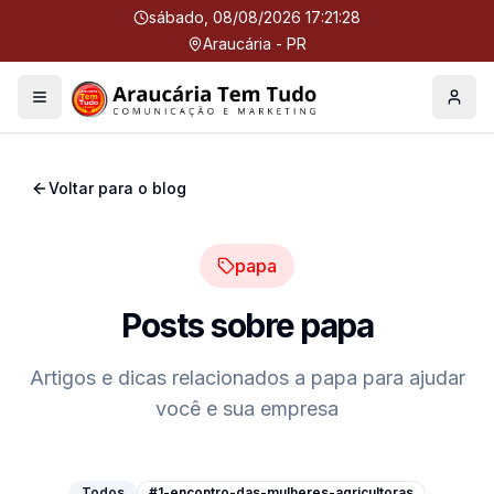
sábado, 08/08/2026 17:21:29
Araucária - PR
Menu
Perfil
Voltar para o blog
papa
Posts sobre
papa
Artigos e dicas relacionados a
papa
para ajudar
você e sua empresa
Todos
#1-encontro-das-mulheres-agricultoras