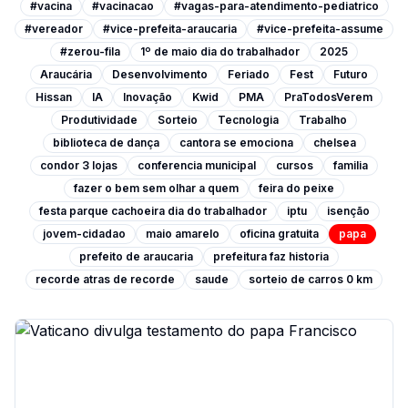
#vacina
#vacinacao
#vagas-para-atendimento-pediatrico
#vereador
#vice-prefeita-araucaria
#vice-prefeita-assume
#zerou-fila
1º de maio dia do trabalhador
2025
Araucária
Desenvolvimento
Feriado
Fest
Futuro
Hissan
IA
Inovação
Kwid
PMA
PraTodosVerem
Produtividade
Sorteio
Tecnologia
Trabalho
biblioteca de dança
cantora se emociona
chelsea
condor 3 lojas
conferencia municipal
cursos
familia
fazer o bem sem olhar a quem
feira do peixe
festa parque cachoeira dia do trabalhador
iptu
isenção
jovem-cidadao
maio amarelo
oficina gratuita
papa
prefeito de araucaria
prefeitura faz historia
recorde atras de recorde
saude
sorteio de carros 0 km