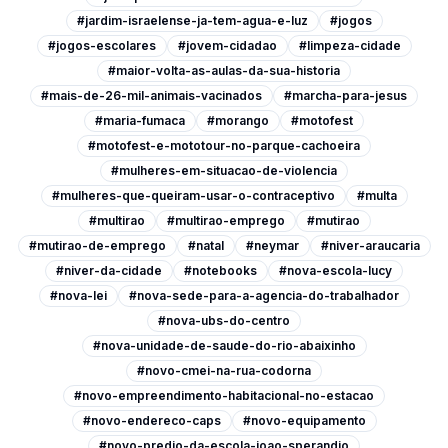
#jardim-israelense-ja-tem-agua-e-luz
#jogos
#jogos-escolares
#jovem-cidadao
#limpeza-cidade
#maior-volta-as-aulas-da-sua-historia
#mais-de-26-mil-animais-vacinados
#marcha-para-jesus
#maria-fumaca
#morango
#motofest
#motofest-e-mototour-no-parque-cachoeira
#mulheres-em-situacao-de-violencia
#mulheres-que-queiram-usar-o-contraceptivo
#multa
#multirao
#multirao-emprego
#mutirao
#mutirao-de-emprego
#natal
#neymar
#niver-araucaria
#niver-da-cidade
#notebooks
#nova-escola-lucy
#nova-lei
#nova-sede-para-a-agencia-do-trabalhador
#nova-ubs-do-centro
#nova-unidade-de-saude-do-rio-abaixinho
#novo-cmei-na-rua-codorna
#novo-empreendimento-habitacional-no-estacao
#novo-endereco-caps
#novo-equipamento
#novo-predio-da-escola-joao-sperandio