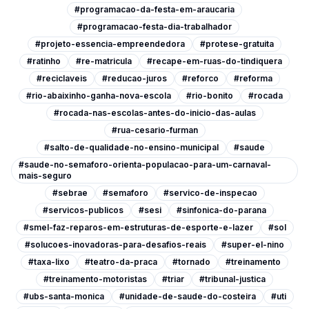
#programacao-da-festa-em-araucaria
#programacao-festa-dia-trabalhador
#projeto-essencia-empreendedora
#protese-gratuita
#ratinho
#re-matricula
#recape-em-ruas-do-tindiquera
#reciclaveis
#reducao-juros
#reforco
#reforma
#rio-abaixinho-ganha-nova-escola
#rio-bonito
#rocada
#rocada-nas-escolas-antes-do-inicio-das-aulas
#rua-cesario-furman
#salto-de-qualidade-no-ensino-municipal
#saude
#saude-no-semaforo-orienta-populacao-para-um-carnaval-
mais-seguro
#sebrae
#semaforo
#servico-de-inspecao
#servicos-publicos
#sesi
#sinfonica-do-parana
#smel-faz-reparos-em-estruturas-de-esporte-e-lazer
#sol
#solucoes-inovadoras-para-desafios-reais
#super-el-nino
#taxa-lixo
#teatro-da-praca
#tornado
#treinamento
#treinamento-motoristas
#triar
#tribunal-justica
#ubs-santa-monica
#unidade-de-saude-do-costeira
#uti