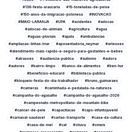
#136-festa-araucaria
#15-toneladas-de-peixe
#150-anos-da-imigracao-polonesa
#INOVACAO
#MAIO-LARANJA
#UPA
#acidentes
#adocao
#adocao-de-animais
#agricultura
#agua
#aguas-pluviais
#ajuda
#ambulancias
#ampliacao-linhas-triar
#aposentadoria_neymar
#artesoes
#atendimento-mais-rapido-e-seguro-para-gestantes-e-bebes
#atrasoes
#audiencia-publica
#autismo
#autora
#autores
#bairro-limpo
#banco-de-alimentos
#ben-hur
#beneficios-educard
#biblioteca-publica
#bloqueio-festa-do-dia-trabalhador
#bruno_guimaraes
#cameras
#caminhada-e-pedalada-na-natureza
#campanha-do-agasalho
#campanha-do-agasalho-2026
#campeonato-metropolitano-de-mountain-bike
#cancer-de-pele
#capacitacao
#caps-infantojuvenil
#carnaval-saudavel
#cartao-transporte
#casa-da-cultura
#casa-de-mel
#cat
#chuva
#cmeis