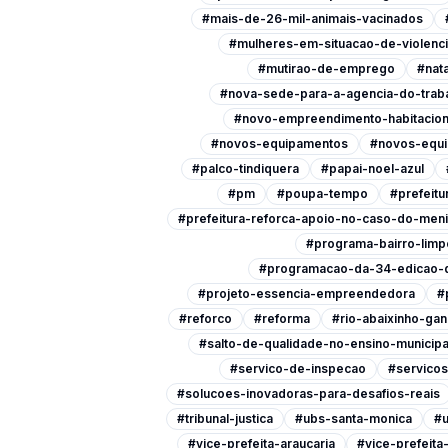
#mais-de-26-mil-animais-vacinados
#mulheres-em-situacao-de-violenc
#mutirao-de-emprego
#nata
#nova-sede-para-a-agencia-do-trab
#novo-empreendimento-habitacion
#novos-equipamentos
#novos-equi
#palco-tindiquera
#papai-noel-azul
#pm
#poupa-tempo
#prefeitu
#prefeitura-reforca-apoio-no-caso-do-men
#programa-bairro-limp
#programacao-da-34-edicao-d
#projeto-essencia-empreendedora
#
#reforco
#reforma
#rio-abaixinho-ga
#salto-de-qualidade-no-ensino-municipa
#servico-de-inspecao
#servicos
#solucoes-inovadoras-para-desafios-reais
#tribunal-justica
#ubs-santa-monica
#u
#vice-prefeita-araucaria
#vice-prefeit