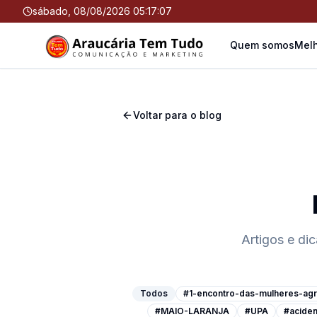
sábado, 08/08/2026 05:17:07
Quem somos
Melh
Voltar para o blog
Artigos e di
Todos
#1-encontro-das-mulheres-agri
#MAIO-LARANJA
#UPA
#aciden