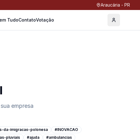
Araucária - PR
Tem Tudo
Contato
Votação
Perfil
l
 sua empresa
s-da-imigracao-polonesa
#INOVACAO
as-pluviais
#ajuda
#ambulancias