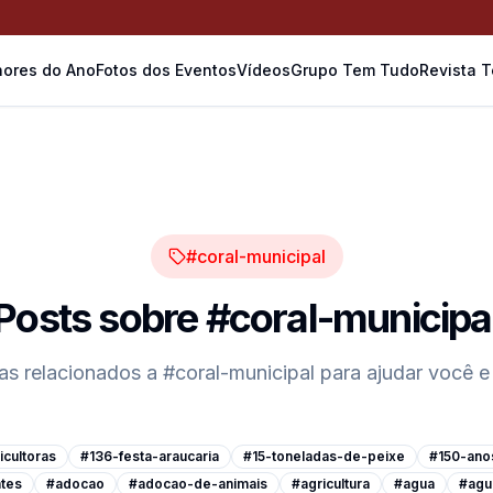
ores do Ano
Fotos dos Eventos
Vídeos
Grupo Tem Tudo
Revista 
#coral-municipal
Posts sobre
#coral-municipa
cas relacionados a
#coral-municipal
para ajudar você e
cultoras
#136-festa-araucaria
#15-toneladas-de-peixe
#150-ano
tes
#adocao
#adocao-de-animais
#agricultura
#agua
#agu