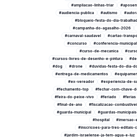
#ampliacao-linhas-triar
#aposen
#audiencia-publica
#autismo
#autor
#bloqueio-festa-do-dia-trabalha
#campanha-do-agasalho-2026
#carnaval-saudavel
#cartao-transpo
#concurso
#conferencia-municipa
#curso-de-mecanica
#curso
#cursos-livres-de-desenho-e-pintura
#de
#dog
#drone
#duvidas-festa-do-dia-do
#entrega-de-medicamentos
#equipamen
#ex-vereador
#experiencia-de-s
#fechamento-top
#fechar-com-chave-d
#feira-do-peixe-vivo
#feriado
#ferias
#final-de-ano
#fiscalizacao-combustive
#guarda-municipal
#guardas-municipai
#hospital
#imersao-
#inscricoes-para-tres-editais-c
#jardim-israelense-ja-tem-agua-e-luz