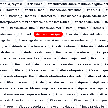
tadoria_neymar
#artesoes
#atendimento-mais-rapido-e-seguro-pa
a
#autores
#bairro-limpo
#banco-de-alimentos
#ben-hur
#
dor
#bruno_guimaraes
#cameras
#caminhada-e-pedalada-na-nat
#campeonato-metropolitano-de-mountain-bike
#cancer-de-pele
#
rte
#casa-da-cultura
#casa-de-mel
#cat
#chuva
#cmeis
l-de-saude
#copel
#coral-municipal
#corrida
#corrida-dia-da
-gratuito
#curso-gratuito-de-auxiliar-de-mecanica-basica
#curso-g
ngue
#deolane
#descarte
#desfibriladores
#desvio
#dia-d
-trabalhador
#edson-e-hudson
#educacao
#educard
#empre
tos-turbinam-as-consultas
#escola
#escola-jacomel
#esporte
ucesso
#expofest
#exposicao-sobre-os-bairros-de-araucaria
#e
e-ouro
#feira
#feira-de-adocao
#feira-do-peixe
#feira-do-pe
#festa-do-agricultor
#festa-do-dia-do-trabalhador
#festa-do-tr
is
#frango-assado
#gato
#gato-de-botas
#gerar
#gilmar-l
s-salvam-recem-nascida-engasgada-em-araucaria
#guia-para-pagamen
em-inovacao-no-parque-cachoeira
#inauguracao
#incendio
#insc
ulturais-financiados-pela-pnab
#insraelense
#ironman
#ja-e-poss
#jogos
#jogos-escolares
#jovem-cidadao
#limpeza-cidade