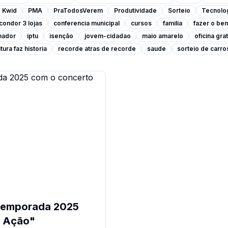
Kwid
PMA
PraTodosVerem
Produtividade
Sorteio
Tecnolo
condor 3 lojas
conferencia municipal
cursos
familia
fazer o be
lhador
iptu
isenção
jovem-cidadao
maio amarelo
oficina grat
tura faz historia
recorde atras de recorde
saude
sorteio de carro
 temporada 2025
é Ação"