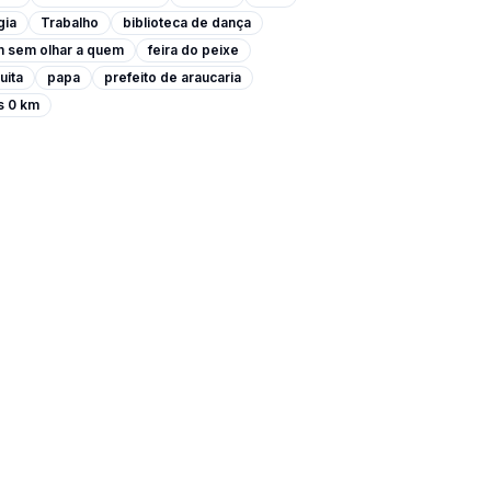
gia
Trabalho
biblioteca de dança
m sem olhar a quem
feira do peixe
uita
papa
prefeito de araucaria
s 0 km