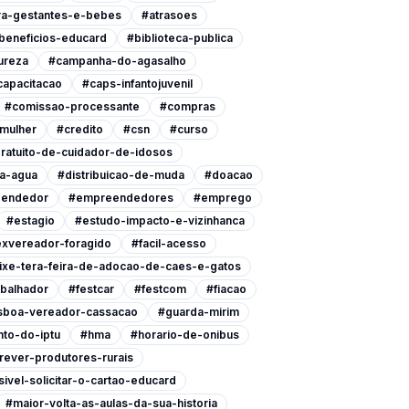
ra-gestantes-e-bebes
#atrasoes
beneficios-educard
#biblioteca-publica
ureza
#campanha-do-agasalho
capacitacao
#caps-infantojuvenil
#comissao-processante
#compras
-mulher
#credito
#csn
#curso
ratuito-de-cuidador-de-idosos
a-agua
#distribuicao-de-muda
#doacao
endedor
#empreendedores
#emprego
#estagio
#estudo-impacto-e-vizinhanca
xvereador-foragido
#facil-acesso
ixe-tera-feira-de-adocao-de-caes-e-gatos
abalhador
#festcar
#festcom
#fiacao
isboa-vereador-cassacao
#guarda-mirim
to-do-iptu
#hma
#horario-de-onibus
rever-produtores-rurais
ivel-solicitar-o-cartao-educard
#maior-volta-as-aulas-da-sua-historia