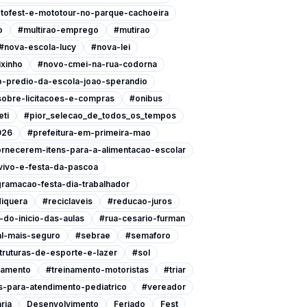
tofest-e-mototour-no-parque-cachoeira
o
#multirao-emprego
#mutirao
#nova-escola-lucy
#nova-lei
xinho
#novo-cmei-na-rua-codorna
-predio-da-escola-joao-sperandio
-sobre-licitacoes-e-compras
#onibus
eti
#pior_selecao_de_todos_os_tempos
026
#prefeitura-em-primeira-mao
ornecerem-itens-para-a-alimentacao-escolar
vivo-e-festa-da-pascoa
ramacao-festa-dia-trabalhador
iquera
#reciclaveis
#reducao-juros
do-inicio-das-aulas
#rua-cesario-furman
l-mais-seguro
#sebrae
#semaforo
ruturas-de-esporte-e-lazer
#sol
namento
#treinamento-motoristas
#triar
-para-atendimento-pediatrico
#vereador
ria
Desenvolvimento
Feriado
Fest