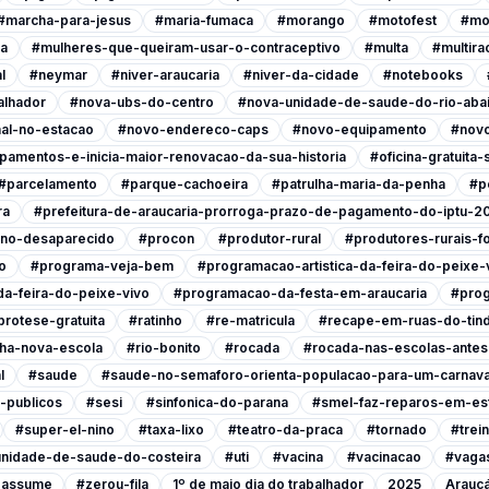
#marcha-para-jesus
#maria-fumaca
#morango
#motofest
#mo
ia
#mulheres-que-queiram-usar-o-contraceptivo
#multa
#multira
l
#neymar
#niver-araucaria
#niver-da-cidade
#notebooks
alhador
#nova-ubs-do-centro
#nova-unidade-de-saude-do-rio-abai
al-no-estacao
#novo-endereco-caps
#novo-equipamento
#novo
pamentos-e-inicia-maior-renovacao-da-sua-historia
#oficina-gratuita
#parcelamento
#parque-cachoeira
#patrulha-maria-da-penha
#p
ra
#prefeitura-de-araucaria-prorroga-prazo-de-pagamento-do-iptu-2
ino-desaparecido
#procon
#produtor-rural
#produtores-rurais-f
o
#programa-veja-bem
#programacao-artistica-da-feira-do-peixe-
a-feira-do-peixe-vivo
#programacao-da-festa-em-araucaria
#prog
protese-gratuita
#ratinho
#re-matricula
#recape-em-ruas-do-tind
nha-nova-escola
#rio-bonito
#rocada
#rocada-nas-escolas-antes-
l
#saude
#saude-no-semaforo-orienta-populacao-para-um-carnava
-publicos
#sesi
#sinfonica-do-parana
#smel-faz-reparos-em-est
#super-el-nino
#taxa-lixo
#teatro-da-praca
#tornado
#trei
nidade-de-saude-do-costeira
#uti
#vacina
#vacinacao
#vagas
a-assume
#zerou-fila
1º de maio dia do trabalhador
2025
Araucá