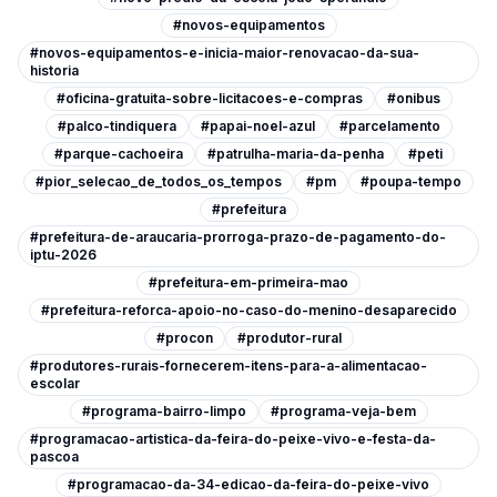
#novos-equipamentos
#novos-equipamentos-e-inicia-maior-renovacao-da-sua-
historia
#oficina-gratuita-sobre-licitacoes-e-compras
#onibus
#palco-tindiquera
#papai-noel-azul
#parcelamento
#parque-cachoeira
#patrulha-maria-da-penha
#peti
#pior_selecao_de_todos_os_tempos
#pm
#poupa-tempo
#prefeitura
#prefeitura-de-araucaria-prorroga-prazo-de-pagamento-do-
iptu-2026
#prefeitura-em-primeira-mao
#prefeitura-reforca-apoio-no-caso-do-menino-desaparecido
#procon
#produtor-rural
#produtores-rurais-fornecerem-itens-para-a-alimentacao-
escolar
#programa-bairro-limpo
#programa-veja-bem
#programacao-artistica-da-feira-do-peixe-vivo-e-festa-da-
pascoa
#programacao-da-34-edicao-da-feira-do-peixe-vivo