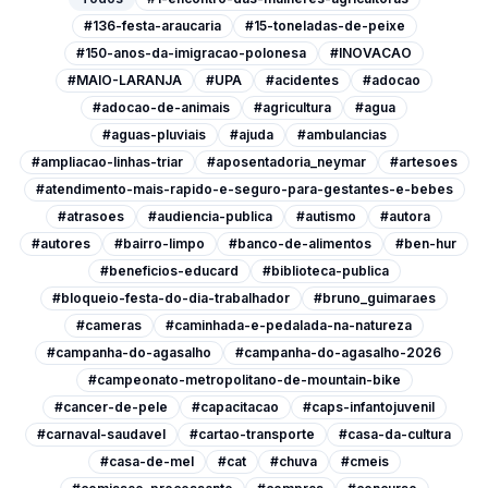
#136-festa-araucaria
#15-toneladas-de-peixe
#150-anos-da-imigracao-polonesa
#INOVACAO
#MAIO-LARANJA
#UPA
#acidentes
#adocao
#adocao-de-animais
#agricultura
#agua
#aguas-pluviais
#ajuda
#ambulancias
#ampliacao-linhas-triar
#aposentadoria_neymar
#artesoes
#atendimento-mais-rapido-e-seguro-para-gestantes-e-bebes
#atrasoes
#audiencia-publica
#autismo
#autora
#autores
#bairro-limpo
#banco-de-alimentos
#ben-hur
#beneficios-educard
#biblioteca-publica
#bloqueio-festa-do-dia-trabalhador
#bruno_guimaraes
#cameras
#caminhada-e-pedalada-na-natureza
#campanha-do-agasalho
#campanha-do-agasalho-2026
#campeonato-metropolitano-de-mountain-bike
#cancer-de-pele
#capacitacao
#caps-infantojuvenil
#carnaval-saudavel
#cartao-transporte
#casa-da-cultura
#casa-de-mel
#cat
#chuva
#cmeis