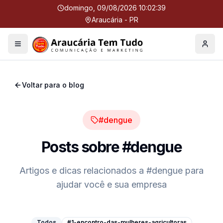
domingo, 09/08/2026 10:02:40
Araucária - PR
Menu
Perfil
Voltar para o blog
#dengue
Posts sobre
#dengue
Artigos e dicas relacionados a
#dengue
para
ajudar você e sua empresa
Todos
#1-encontro-das-mulheres-agricultoras