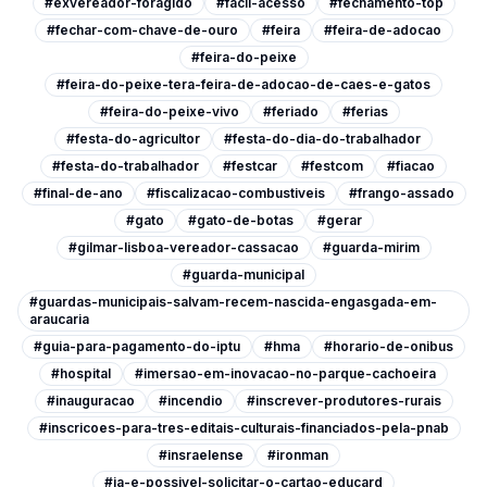
#exvereador-foragido
#facil-acesso
#fechamento-top
#fechar-com-chave-de-ouro
#feira
#feira-de-adocao
#feira-do-peixe
#feira-do-peixe-tera-feira-de-adocao-de-caes-e-gatos
#feira-do-peixe-vivo
#feriado
#ferias
#festa-do-agricultor
#festa-do-dia-do-trabalhador
#festa-do-trabalhador
#festcar
#festcom
#fiacao
#final-de-ano
#fiscalizacao-combustiveis
#frango-assado
#gato
#gato-de-botas
#gerar
#gilmar-lisboa-vereador-cassacao
#guarda-mirim
#guarda-municipal
#guardas-municipais-salvam-recem-nascida-engasgada-em-
araucaria
#guia-para-pagamento-do-iptu
#hma
#horario-de-onibus
#hospital
#imersao-em-inovacao-no-parque-cachoeira
#inauguracao
#incendio
#inscrever-produtores-rurais
#inscricoes-para-tres-editais-culturais-financiados-pela-pnab
#insraelense
#ironman
#ja-e-possivel-solicitar-o-cartao-educard