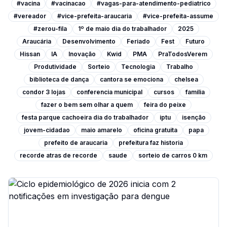
#vacina
#vacinacao
#vagas-para-atendimento-pediatrico
#vereador
#vice-prefeita-araucaria
#vice-prefeita-assume
#zerou-fila
1º de maio dia do trabalhador
2025
Araucária
Desenvolvimento
Feriado
Fest
Futuro
Hissan
IA
Inovação
Kwid
PMA
PraTodosVerem
Produtividade
Sorteio
Tecnologia
Trabalho
biblioteca de dança
cantora se emociona
chelsea
condor 3 lojas
conferencia municipal
cursos
familia
fazer o bem sem olhar a quem
feira do peixe
festa parque cachoeira dia do trabalhador
iptu
isenção
jovem-cidadao
maio amarelo
oficina gratuita
papa
prefeito de araucaria
prefeitura faz historia
recorde atras de recorde
saude
sorteio de carros 0 km