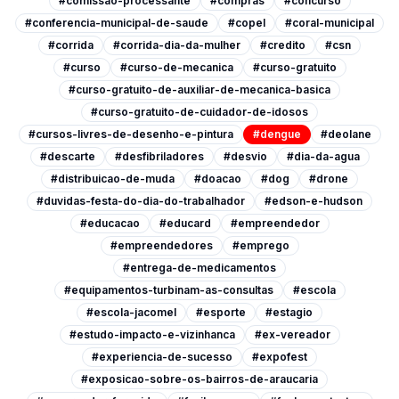
#comissao-processante
#compras
#concurso
#conferencia-municipal-de-saude
#copel
#coral-municipal
#corrida
#corrida-dia-da-mulher
#credito
#csn
#curso
#curso-de-mecanica
#curso-gratuito
#curso-gratuito-de-auxiliar-de-mecanica-basica
#curso-gratuito-de-cuidador-de-idosos
#cursos-livres-de-desenho-e-pintura
#dengue
#deolane
#descarte
#desfibriladores
#desvio
#dia-da-agua
#distribuicao-de-muda
#doacao
#dog
#drone
#duvidas-festa-do-dia-do-trabalhador
#edson-e-hudson
#educacao
#educard
#empreendedor
#empreendedores
#emprego
#entrega-de-medicamentos
#equipamentos-turbinam-as-consultas
#escola
#escola-jacomel
#esporte
#estagio
#estudo-impacto-e-vizinhanca
#ex-vereador
#experiencia-de-sucesso
#expofest
#exposicao-sobre-os-bairros-de-araucaria