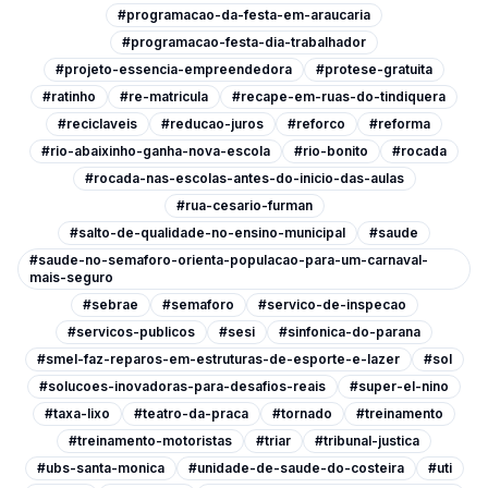
#programacao-da-festa-em-araucaria
#programacao-festa-dia-trabalhador
#projeto-essencia-empreendedora
#protese-gratuita
#ratinho
#re-matricula
#recape-em-ruas-do-tindiquera
#reciclaveis
#reducao-juros
#reforco
#reforma
#rio-abaixinho-ganha-nova-escola
#rio-bonito
#rocada
#rocada-nas-escolas-antes-do-inicio-das-aulas
#rua-cesario-furman
#salto-de-qualidade-no-ensino-municipal
#saude
#saude-no-semaforo-orienta-populacao-para-um-carnaval-
mais-seguro
#sebrae
#semaforo
#servico-de-inspecao
#servicos-publicos
#sesi
#sinfonica-do-parana
#smel-faz-reparos-em-estruturas-de-esporte-e-lazer
#sol
#solucoes-inovadoras-para-desafios-reais
#super-el-nino
#taxa-lixo
#teatro-da-praca
#tornado
#treinamento
#treinamento-motoristas
#triar
#tribunal-justica
#ubs-santa-monica
#unidade-de-saude-do-costeira
#uti