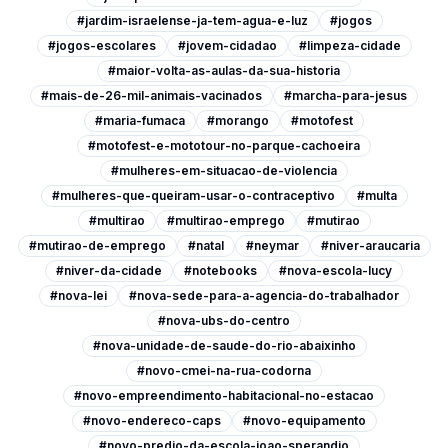
#jardim-israelense-ja-tem-agua-e-luz
#jogos
#jogos-escolares
#jovem-cidadao
#limpeza-cidade
#maior-volta-as-aulas-da-sua-historia
#mais-de-26-mil-animais-vacinados
#marcha-para-jesus
#maria-fumaca
#morango
#motofest
#motofest-e-mototour-no-parque-cachoeira
#mulheres-em-situacao-de-violencia
#mulheres-que-queiram-usar-o-contraceptivo
#multa
#multirao
#multirao-emprego
#mutirao
#mutirao-de-emprego
#natal
#neymar
#niver-araucaria
#niver-da-cidade
#notebooks
#nova-escola-lucy
#nova-lei
#nova-sede-para-a-agencia-do-trabalhador
#nova-ubs-do-centro
#nova-unidade-de-saude-do-rio-abaixinho
#novo-cmei-na-rua-codorna
#novo-empreendimento-habitacional-no-estacao
#novo-endereco-caps
#novo-equipamento
#novo-predio-da-escola-joao-sperandio