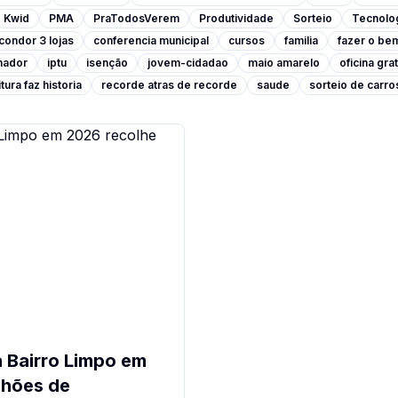
Kwid
PMA
PraTodosVerem
Produtividade
Sorteio
Tecnolo
condor 3 lojas
conferencia municipal
cursos
familia
fazer o be
lhador
iptu
isenção
jovem-cidadao
maio amarelo
oficina grat
tura faz historia
recorde atras de recorde
saude
sorteio de carro
 Bairro Limpo em
nhões de