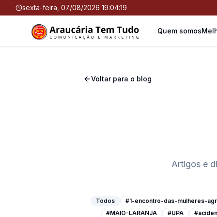
sexta-feira, 07/08/2026 19:04:20
Quem somos
Melh
Voltar para o blog
Artigos e d
Todos
#1-encontro-das-mulheres-agri
#MAIO-LARANJA
#UPA
#aciden