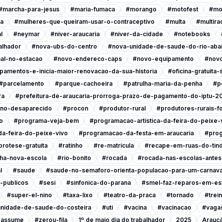
#marcha-para-jesus
#maria-fumaca
#morango
#motofest
#mo
ia
#mulheres-que-queiram-usar-o-contraceptivo
#multa
#multira
l
#neymar
#niver-araucaria
#niver-da-cidade
#notebooks
alhador
#nova-ubs-do-centro
#nova-unidade-de-saude-do-rio-abai
al-no-estacao
#novo-endereco-caps
#novo-equipamento
#novo
pamentos-e-inicia-maior-renovacao-da-sua-historia
#oficina-gratuita
#parcelamento
#parque-cachoeira
#patrulha-maria-da-penha
#p
ra
#prefeitura-de-araucaria-prorroga-prazo-de-pagamento-do-iptu-2
ino-desaparecido
#procon
#produtor-rural
#produtores-rurais-f
o
#programa-veja-bem
#programacao-artistica-da-feira-do-peixe-
a-feira-do-peixe-vivo
#programacao-da-festa-em-araucaria
#prog
protese-gratuita
#ratinho
#re-matricula
#recape-em-ruas-do-tind
nha-nova-escola
#rio-bonito
#rocada
#rocada-nas-escolas-antes-
l
#saude
#saude-no-semaforo-orienta-populacao-para-um-carnava
-publicos
#sesi
#sinfonica-do-parana
#smel-faz-reparos-em-est
#super-el-nino
#taxa-lixo
#teatro-da-praca
#tornado
#trei
nidade-de-saude-do-costeira
#uti
#vacina
#vacinacao
#vagas
a-assume
#zerou-fila
1º de maio dia do trabalhador
2025
Araucá