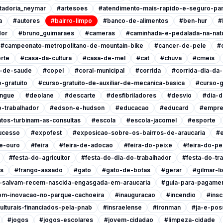
tadoria_neymar
#artesoes
#atendimento-mais-rapido-e-seguro-pa
a
#autores
#bairro-limpo
#banco-de-alimentos
#ben-hur
#
dor
#bruno_guimaraes
#cameras
#caminhada-e-pedalada-na-nat
#campeonato-metropolitano-de-mountain-bike
#cancer-de-pele
#
rte
#casa-da-cultura
#casa-de-mel
#cat
#chuva
#cmeis
l-de-saude
#copel
#coral-municipal
#corrida
#corrida-dia-da
-gratuito
#curso-gratuito-de-auxiliar-de-mecanica-basica
#curso-g
ngue
#deolane
#descarte
#desfibriladores
#desvio
#dia-d
-trabalhador
#edson-e-hudson
#educacao
#educard
#empre
tos-turbinam-as-consultas
#escola
#escola-jacomel
#esporte
ucesso
#expofest
#exposicao-sobre-os-bairros-de-araucaria
#e
e-ouro
#feira
#feira-de-adocao
#feira-do-peixe
#feira-do-pe
#festa-do-agricultor
#festa-do-dia-do-trabalhador
#festa-do-tr
is
#frango-assado
#gato
#gato-de-botas
#gerar
#gilmar-l
s-salvam-recem-nascida-engasgada-em-araucaria
#guia-para-pagamen
em-inovacao-no-parque-cachoeira
#inauguracao
#incendio
#insc
ulturais-financiados-pela-pnab
#insraelense
#ironman
#ja-e-poss
#jogos
#jogos-escolares
#jovem-cidadao
#limpeza-cidade