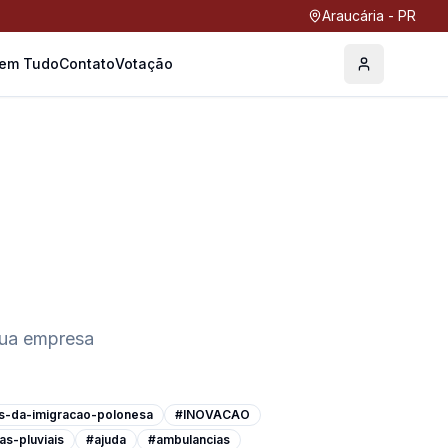
Araucária - PR
Tem Tudo
Contato
Votação
Perfil
sua empresa
s-da-imigracao-polonesa
#INOVACAO
as-pluviais
#ajuda
#ambulancias