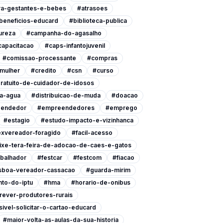
ra-gestantes-e-bebes
#atrasoes
beneficios-educard
#biblioteca-publica
ureza
#campanha-do-agasalho
capacitacao
#caps-infantojuvenil
#comissao-processante
#compras
-mulher
#credito
#csn
#curso
ratuito-de-cuidador-de-idosos
a-agua
#distribuicao-de-muda
#doacao
endedor
#empreendedores
#emprego
#estagio
#estudo-impacto-e-vizinhanca
xvereador-foragido
#facil-acesso
ixe-tera-feira-de-adocao-de-caes-e-gatos
abalhador
#festcar
#festcom
#fiacao
isboa-vereador-cassacao
#guarda-mirim
to-do-iptu
#hma
#horario-de-onibus
rever-produtores-rurais
ivel-solicitar-o-cartao-educard
#maior-volta-as-aulas-da-sua-historia