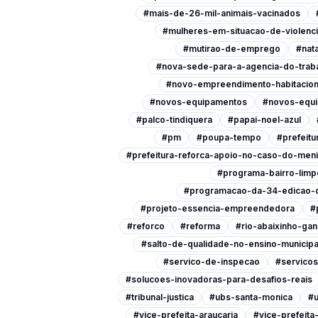
#mais-de-26-mil-animais-vacinados
#mulheres-em-situacao-de-violenc
#mutirao-de-emprego
#nata
#nova-sede-para-a-agencia-do-trab
#novo-empreendimento-habitacion
#novos-equipamentos
#novos-equi
#palco-tindiquera
#papai-noel-azul
#pm
#poupa-tempo
#prefeitu
#prefeitura-reforca-apoio-no-caso-do-men
#programa-bairro-limp
#programacao-da-34-edicao-d
#projeto-essencia-empreendedora
#
#reforco
#reforma
#rio-abaixinho-ga
#salto-de-qualidade-no-ensino-municipa
#servico-de-inspecao
#servicos
#solucoes-inovadoras-para-desafios-reais
#tribunal-justica
#ubs-santa-monica
#u
#vice-prefeita-araucaria
#vice-prefeit