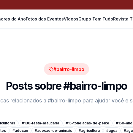
ores do Ano
Fotos dos Eventos
Vídeos
Grupo Tem Tudo
Revista 
#bairro-limpo
Posts sobre
#bairro-limpo
icas relacionados a
#bairro-limpo
para ajudar você e 
cultoras
#136-festa-araucaria
#15-toneladas-de-peixe
#150-ano
tes
#adocao
#adocao-de-animais
#agricultura
#agua
#agu