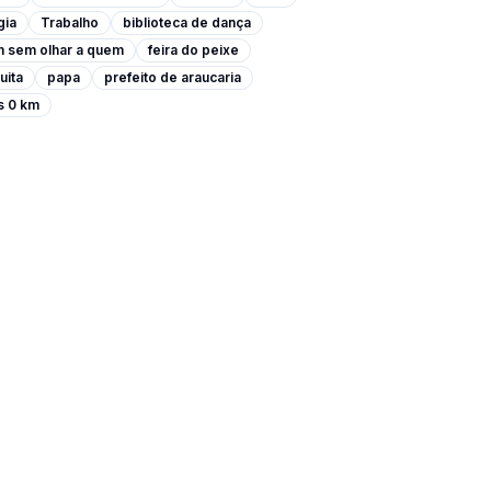
gia
Trabalho
biblioteca de dança
m sem olhar a quem
feira do peixe
uita
papa
prefeito de araucaria
s 0 km