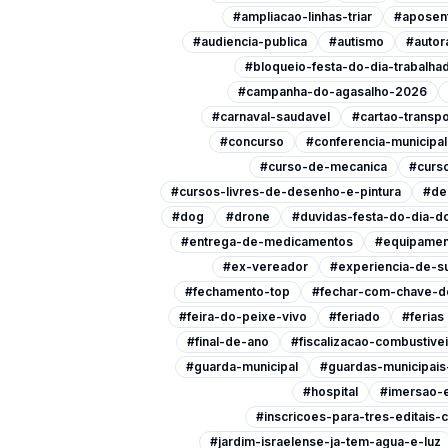
#ampliacao-linhas-triar
#aposen
#audiencia-publica
#autismo
#autor
#bloqueio-festa-do-dia-trabalha
#campanha-do-agasalho-2026
#carnaval-saudavel
#cartao-transpo
#concurso
#conferencia-municipa
#curso-de-mecanica
#curso
#cursos-livres-de-desenho-e-pintura
#de
#dog
#drone
#duvidas-festa-do-dia-do
#entrega-de-medicamentos
#equipamen
#ex-vereador
#experiencia-de-s
#fechamento-top
#fechar-com-chave-d
#feira-do-peixe-vivo
#feriado
#ferias
#final-de-ano
#fiscalizacao-combustive
#guarda-municipal
#guardas-municipai
#hospital
#imersao-
#inscricoes-para-tres-editais-c
#jardim-israelense-ja-tem-agua-e-luz