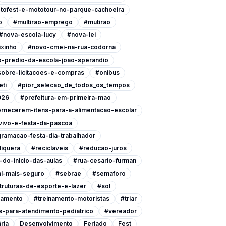
tofest-e-mototour-no-parque-cachoeira
o
#multirao-emprego
#mutirao
#nova-escola-lucy
#nova-lei
xinho
#novo-cmei-na-rua-codorna
-predio-da-escola-joao-sperandio
-sobre-licitacoes-e-compras
#onibus
eti
#pior_selecao_de_todos_os_tempos
026
#prefeitura-em-primeira-mao
ornecerem-itens-para-a-alimentacao-escolar
vivo-e-festa-da-pascoa
ramacao-festa-dia-trabalhador
iquera
#reciclaveis
#reducao-juros
do-inicio-das-aulas
#rua-cesario-furman
l-mais-seguro
#sebrae
#semaforo
ruturas-de-esporte-e-lazer
#sol
namento
#treinamento-motoristas
#triar
-para-atendimento-pediatrico
#vereador
ria
Desenvolvimento
Feriado
Fest