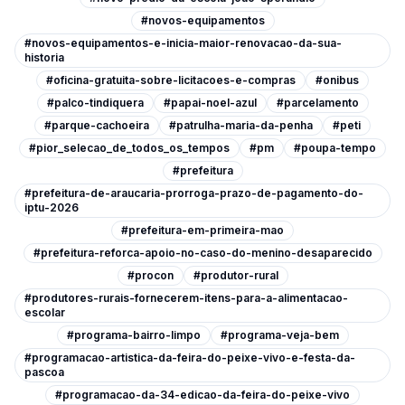
#novos-equipamentos
#novos-equipamentos-e-inicia-maior-renovacao-da-sua-
historia
#oficina-gratuita-sobre-licitacoes-e-compras
#onibus
#palco-tindiquera
#papai-noel-azul
#parcelamento
#parque-cachoeira
#patrulha-maria-da-penha
#peti
#pior_selecao_de_todos_os_tempos
#pm
#poupa-tempo
#prefeitura
#prefeitura-de-araucaria-prorroga-prazo-de-pagamento-do-
iptu-2026
#prefeitura-em-primeira-mao
#prefeitura-reforca-apoio-no-caso-do-menino-desaparecido
#procon
#produtor-rural
#produtores-rurais-fornecerem-itens-para-a-alimentacao-
escolar
#programa-bairro-limpo
#programa-veja-bem
#programacao-artistica-da-feira-do-peixe-vivo-e-festa-da-
pascoa
#programacao-da-34-edicao-da-feira-do-peixe-vivo