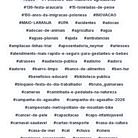
#136-festa-araucaria
#15-toneladas-de-peixe
#150-anos-da-imigracao-polonesa
#INOVACAO
#MAIO-LARANJA
#UPA
#acidentes
#adocao
#adocao-de-animais
#agricultura
#agua
#aguas-pluviais
#ajuda
#ambulancias
#ampliacao-linhas-triar
#aposentadoria_neymar
#artesoes
#atendimento-mais-rapido-e-seguro-para-gestantes-e-bebes
#atrasoes
#audiencia-publica
#autismo
#autora
#autores
#bairro-limpo
#banco-de-alimentos
#ben-hur
#beneficios-educard
#biblioteca-publica
#bloqueio-festa-do-dia-trabalhador
#bruno_guimaraes
#cameras
#caminhada-e-pedalada-na-natureza
#campanha-do-agasalho
#campanha-do-agasalho-2026
#campeonato-metropolitano-de-mountain-bike
#cancer-de-pele
#capacitacao
#caps-infantojuvenil
#carnaval-saudavel
#cartao-transporte
#casa-da-cultura
#casa-de-mel
#cat
#chuva
#cmeis