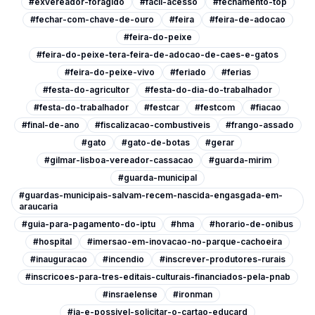
#exvereador-foragido
#facil-acesso
#fechamento-top
#fechar-com-chave-de-ouro
#feira
#feira-de-adocao
#feira-do-peixe
#feira-do-peixe-tera-feira-de-adocao-de-caes-e-gatos
#feira-do-peixe-vivo
#feriado
#ferias
#festa-do-agricultor
#festa-do-dia-do-trabalhador
#festa-do-trabalhador
#festcar
#festcom
#fiacao
#final-de-ano
#fiscalizacao-combustiveis
#frango-assado
#gato
#gato-de-botas
#gerar
#gilmar-lisboa-vereador-cassacao
#guarda-mirim
#guarda-municipal
#guardas-municipais-salvam-recem-nascida-engasgada-em-
araucaria
#guia-para-pagamento-do-iptu
#hma
#horario-de-onibus
#hospital
#imersao-em-inovacao-no-parque-cachoeira
#inauguracao
#incendio
#inscrever-produtores-rurais
#inscricoes-para-tres-editais-culturais-financiados-pela-pnab
#insraelense
#ironman
#ja-e-possivel-solicitar-o-cartao-educard