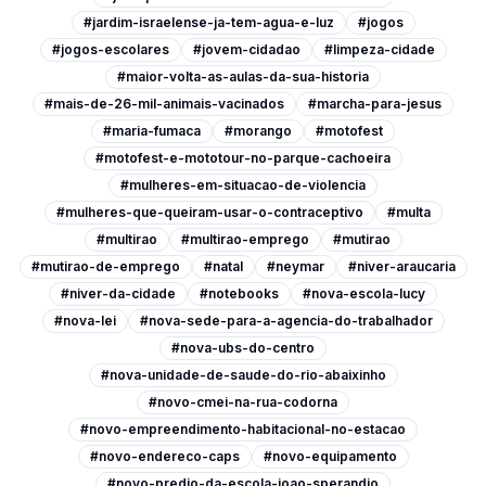
#jardim-israelense-ja-tem-agua-e-luz
#jogos
#jogos-escolares
#jovem-cidadao
#limpeza-cidade
#maior-volta-as-aulas-da-sua-historia
#mais-de-26-mil-animais-vacinados
#marcha-para-jesus
#maria-fumaca
#morango
#motofest
#motofest-e-mototour-no-parque-cachoeira
#mulheres-em-situacao-de-violencia
#mulheres-que-queiram-usar-o-contraceptivo
#multa
#multirao
#multirao-emprego
#mutirao
#mutirao-de-emprego
#natal
#neymar
#niver-araucaria
#niver-da-cidade
#notebooks
#nova-escola-lucy
#nova-lei
#nova-sede-para-a-agencia-do-trabalhador
#nova-ubs-do-centro
#nova-unidade-de-saude-do-rio-abaixinho
#novo-cmei-na-rua-codorna
#novo-empreendimento-habitacional-no-estacao
#novo-endereco-caps
#novo-equipamento
#novo-predio-da-escola-joao-sperandio