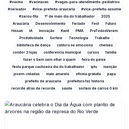
#vacina
#vacinacao
#vagas-para-atendimento-pediatrico
#vereador
#vice-prefeita-araucaria
#vice-prefeita-assume
#zerou-fila
1º de maio dia do trabalhador
2025
Araucária
Desenvolvimento
Feriado
Fest
Futuro
Hissan
IA
Inovação
Kwid
PMA
PraTodosVerem
Produtividade
Sorteio
Tecnologia
Trabalho
biblioteca de dança
cantora se emociona
chelsea
condor 3 lojas
conferencia municipal
cursos
familia
fazer o bem sem olhar a quem
feira do peixe
festa parque cachoeira dia do trabalhador
iptu
isenção
jovem-cidadao
maio amarelo
oficina gratuita
papa
prefeito de araucaria
prefeitura faz historia
recorde atras de recorde
saude
sorteio de carros 0 km