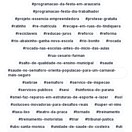
#programacao-da-festa-em-araucaria
#programacao-festa-dia-trabalhador
#projeto-essencia-empreendedora
#protese-gratuita
#ratinho
#re-matricula
#recape-em-ruas-do-tindiquera
#reciclaveis
#reducao-juros
#reforco
#reforma
#rio-abaixinho-ganha-nova-escola
#rio-bonito
#rocada
#rocada-nas-escolas-antes-do-inicio-das-aulas
#rua-cesario-furman
#salto-de-qualidade-no-ensino-municipal
#saude
#saude-no-semaforo-orienta-populacao-para-um-carnaval-
mais-seguro
#sebrae
#semaforo
#servico-de-inspecao
#servicos-publicos
#sesi
#sinfonica-do-parana
#smel-faz-reparos-em-estruturas-de-esporte-e-lazer
#sol
#solucoes-inovadoras-para-desafios-reais
#super-el-nino
#taxa-lixo
#teatro-da-praca
#tornado
#treinamento
#treinamento-motoristas
#triar
#tribunal-justica
#ubs-santa-monica
#unidade-de-saude-do-costeira
#uti