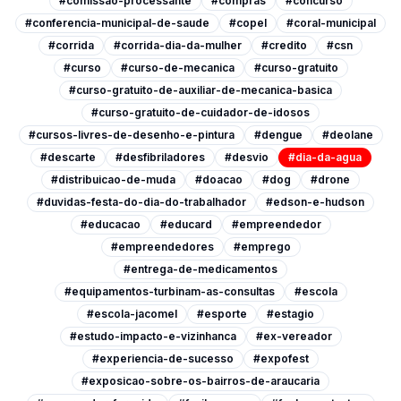
#comissao-processante
#compras
#concurso
#conferencia-municipal-de-saude
#copel
#coral-municipal
#corrida
#corrida-dia-da-mulher
#credito
#csn
#curso
#curso-de-mecanica
#curso-gratuito
#curso-gratuito-de-auxiliar-de-mecanica-basica
#curso-gratuito-de-cuidador-de-idosos
#cursos-livres-de-desenho-e-pintura
#dengue
#deolane
#descarte
#desfibriladores
#desvio
#dia-da-agua
#distribuicao-de-muda
#doacao
#dog
#drone
#duvidas-festa-do-dia-do-trabalhador
#edson-e-hudson
#educacao
#educard
#empreendedor
#empreendedores
#emprego
#entrega-de-medicamentos
#equipamentos-turbinam-as-consultas
#escola
#escola-jacomel
#esporte
#estagio
#estudo-impacto-e-vizinhanca
#ex-vereador
#experiencia-de-sucesso
#expofest
#exposicao-sobre-os-bairros-de-araucaria