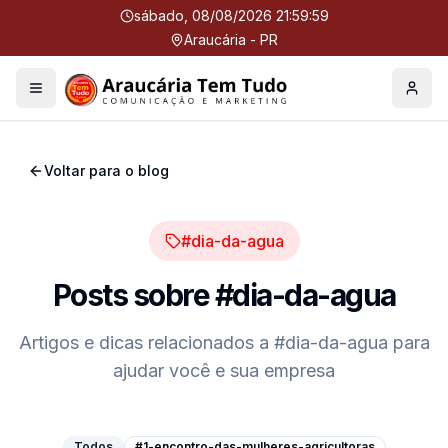
sábado, 08/08/2026 22:00:00
Araucária - PR
Menu
Perfil
Voltar para o blog
#dia-da-agua
Posts sobre
#dia-da-agua
Artigos e dicas relacionados a
#dia-da-agua
para
ajudar você e sua empresa
Todos
#1-encontro-das-mulheres-agricultoras