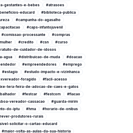
ra-gestantes-e-bebes
#atrasoes
beneficios-educard
#biblioteca-publica
ureza
#campanha-do-agasalho
capacitacao
#caps-infantojuvenil
#comissao-processante
#compras
-mulher
#credito
#csn
#curso
ratuito-de-cuidador-de-idosos
a-agua
#distribuicao-de-muda
#doacao
endedor
#empreendedores
#emprego
#estagio
#estudo-impacto-e-vizinhanca
xvereador-foragido
#facil-acesso
ixe-tera-feira-de-adocao-de-caes-e-gatos
abalhador
#festcar
#festcom
#fiacao
isboa-vereador-cassacao
#guarda-mirim
to-do-iptu
#hma
#horario-de-onibus
rever-produtores-rurais
ivel-solicitar-o-cartao-educard
#maior-volta-as-aulas-da-sua-historia