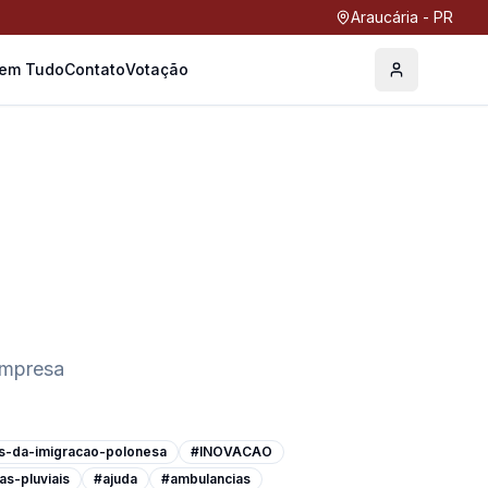
Araucária - PR
Tem Tudo
Contato
Votação
Perfil
empresa
s-da-imigracao-polonesa
#INOVACAO
as-pluviais
#ajuda
#ambulancias