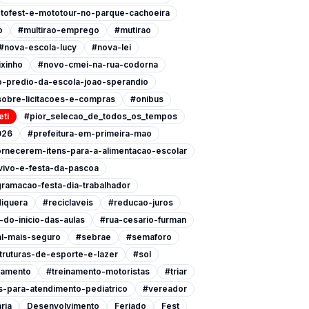
tofest-e-mototour-no-parque-cachoeira
o
#multirao-emprego
#mutirao
#nova-escola-lucy
#nova-lei
xinho
#novo-cmei-na-rua-codorna
-predio-da-escola-joao-sperandio
-sobre-licitacoes-e-compras
#onibus
eti
#pior_selecao_de_todos_os_tempos
026
#prefeitura-em-primeira-mao
ornecerem-itens-para-a-alimentacao-escolar
vivo-e-festa-da-pascoa
ramacao-festa-dia-trabalhador
iquera
#reciclaveis
#reducao-juros
do-inicio-das-aulas
#rua-cesario-furman
l-mais-seguro
#sebrae
#semaforo
ruturas-de-esporte-e-lazer
#sol
namento
#treinamento-motoristas
#triar
-para-atendimento-pediatrico
#vereador
ria
Desenvolvimento
Feriado
Fest