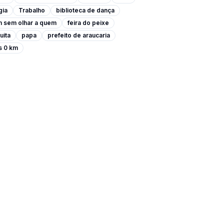
gia
Trabalho
biblioteca de dança
m sem olhar a quem
feira do peixe
uita
papa
prefeito de araucaria
s 0 km