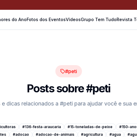
ores do Ano
Fotos dos Eventos
Vídeos
Grupo Tem Tudo
Revista 
#peti
Posts sobre
#peti
s e dicas relacionados a
#peti
para ajudar você e sua 
cultoras
#136-festa-araucaria
#15-toneladas-de-peixe
#150-ano
tes
#adocao
#adocao-de-animais
#agricultura
#agua
#agu