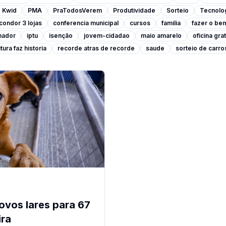
Kwid
PMA
PraTodosVerem
Produtividade
Sorteio
Tecnolo
condor 3 lojas
conferencia municipal
cursos
familia
fazer o be
lhador
iptu
isenção
jovem-cidadao
maio amarelo
oficina grat
tura faz historia
recorde atras de recorde
saude
sorteio de carro
ovos lares para 67
ira