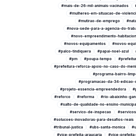
#mais-de-26-mil-animais-vacinados
#mulheres-em-situacao-de-violenc
#mutirao-de-emprego
#nata
#nova-sede-para-a-agencia-do-trab
#novo-empreendimento-habitacion
#novos-equipamentos
#novos-equi
#palco-tindiquera
#papai-noel-azul
#pm
#poupa-tempo
#prefeitu
#prefeitura-reforca-apoio-no-caso-do-men
#programa-bairro-limp
#programacao-da-34-edicao-d
#projeto-essencia-empreendedora
#
#reforco
#reforma
#rio-abaixinho-ga
#salto-de-qualidade-no-ensino-municipa
#servico-de-inspecao
#servicos
#solucoes-inovadoras-para-desafios-reais
#tribunal-justica
#ubs-santa-monica
#u
#vice-prefeita-araucaria
#vice-prefeit