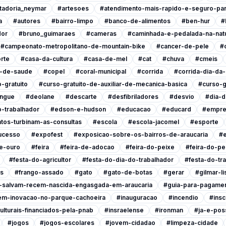
tadoria_neymar
#artesoes
#atendimento-mais-rapido-e-seguro-pa
a
#autores
#bairro-limpo
#banco-de-alimentos
#ben-hur
#
dor
#bruno_guimaraes
#cameras
#caminhada-e-pedalada-na-nat
#campeonato-metropolitano-de-mountain-bike
#cancer-de-pele
#
rte
#casa-da-cultura
#casa-de-mel
#cat
#chuva
#cmeis
l-de-saude
#copel
#coral-municipal
#corrida
#corrida-dia-da
-gratuito
#curso-gratuito-de-auxiliar-de-mecanica-basica
#curso-g
ngue
#deolane
#descarte
#desfibriladores
#desvio
#dia-d
-trabalhador
#edson-e-hudson
#educacao
#educard
#empre
tos-turbinam-as-consultas
#escola
#escola-jacomel
#esporte
ucesso
#expofest
#exposicao-sobre-os-bairros-de-araucaria
#e
e-ouro
#feira
#feira-de-adocao
#feira-do-peixe
#feira-do-pe
#festa-do-agricultor
#festa-do-dia-do-trabalhador
#festa-do-tr
is
#frango-assado
#gato
#gato-de-botas
#gerar
#gilmar-l
s-salvam-recem-nascida-engasgada-em-araucaria
#guia-para-pagamen
em-inovacao-no-parque-cachoeira
#inauguracao
#incendio
#insc
ulturais-financiados-pela-pnab
#insraelense
#ironman
#ja-e-poss
#jogos
#jogos-escolares
#jovem-cidadao
#limpeza-cidade