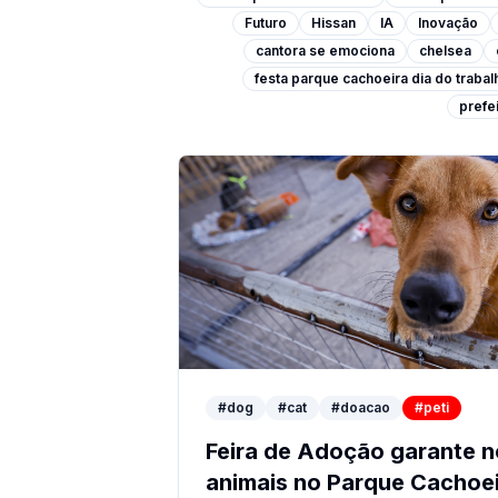
Futuro
Hissan
IA
Inovação
cantora se emociona
chelsea
festa parque cachoeira dia do traba
prefei
#dog
#cat
#doacao
#peti
Feira de Adoção garante n
animais no Parque Cachoe