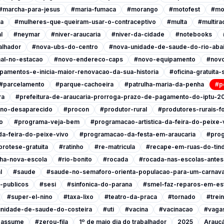
#marcha-para-jesus
#maria-fumaca
#morango
#motofest
#mo
ia
#mulheres-que-queiram-usar-o-contraceptivo
#multa
#multira
l
#neymar
#niver-araucaria
#niver-da-cidade
#notebooks
alhador
#nova-ubs-do-centro
#nova-unidade-de-saude-do-rio-abai
al-no-estacao
#novo-endereco-caps
#novo-equipamento
#novo
pamentos-e-inicia-maior-renovacao-da-sua-historia
#oficina-gratuita
#parcelamento
#parque-cachoeira
#patrulha-maria-da-penha
#p
ra
#prefeitura-de-araucaria-prorroga-prazo-de-pagamento-do-iptu-2
ino-desaparecido
#procon
#produtor-rural
#produtores-rurais-f
o
#programa-veja-bem
#programacao-artistica-da-feira-do-peixe-
a-feira-do-peixe-vivo
#programacao-da-festa-em-araucaria
#prog
protese-gratuita
#ratinho
#re-matricula
#recape-em-ruas-do-tind
nha-nova-escola
#rio-bonito
#rocada
#rocada-nas-escolas-antes-
l
#saude
#saude-no-semaforo-orienta-populacao-para-um-carnava
-publicos
#sesi
#sinfonica-do-parana
#smel-faz-reparos-em-est
#super-el-nino
#taxa-lixo
#teatro-da-praca
#tornado
#trei
nidade-de-saude-do-costeira
#uti
#vacina
#vacinacao
#vagas
a-assume
#zerou-fila
1º de maio dia do trabalhador
2025
Araucá