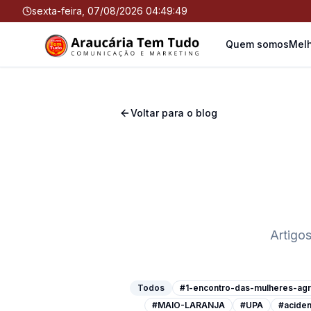
sexta-feira, 07/08/2026 04:49:50
Quem somos
Melh
Voltar para o blog
Artigo
Todos
#1-encontro-das-mulheres-agri
#MAIO-LARANJA
#UPA
#aciden