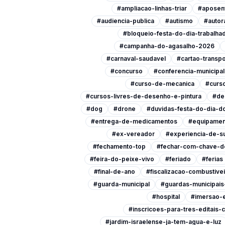
#ampliacao-linhas-triar
#aposen
#audiencia-publica
#autismo
#autor
#bloqueio-festa-do-dia-trabalha
#campanha-do-agasalho-2026
#carnaval-saudavel
#cartao-transpo
#concurso
#conferencia-municipa
#curso-de-mecanica
#curso
#cursos-livres-de-desenho-e-pintura
#de
#dog
#drone
#duvidas-festa-do-dia-do
#entrega-de-medicamentos
#equipamen
#ex-vereador
#experiencia-de-s
#fechamento-top
#fechar-com-chave-d
#feira-do-peixe-vivo
#feriado
#ferias
#final-de-ano
#fiscalizacao-combustive
#guarda-municipal
#guardas-municipai
#hospital
#imersao-
#inscricoes-para-tres-editais-c
#jardim-israelense-ja-tem-agua-e-luz