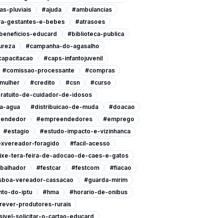
as-pluviais
#ajuda
#ambulancias
ra-gestantes-e-bebes
#atrasoes
beneficios-educard
#biblioteca-publica
ureza
#campanha-do-agasalho
capacitacao
#caps-infantojuvenil
#comissao-processante
#compras
-mulher
#credito
#csn
#curso
ratuito-de-cuidador-de-idosos
a-agua
#distribuicao-de-muda
#doacao
endedor
#empreendedores
#emprego
#estagio
#estudo-impacto-e-vizinhanca
xvereador-foragido
#facil-acesso
ixe-tera-feira-de-adocao-de-caes-e-gatos
abalhador
#festcar
#festcom
#fiacao
isboa-vereador-cassacao
#guarda-mirim
to-do-iptu
#hma
#horario-de-onibus
rever-produtores-rurais
ivel-solicitar-o-cartao-educard