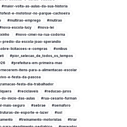
#maior-volta-as-aulas-da-sua-historia
tofest-e-mototour-no-parque-cachoeira
o
#multirao-emprego
#mutirao
#nova-escola-lucy
#nova-lei
xinho
#novo-cmei-na-rua-codorna
-predio-da-escola-joao-sperandio
-sobre-licitacoes-e-compras
#onibus
eti
#pior_selecao_de_todos_os_tempos
026
#prefeitura-em-primeira-mao
ornecerem-itens-para-a-alimentacao-escolar
vivo-e-festa-da-pascoa
ramacao-festa-dia-trabalhador
iquera
#reciclaveis
#reducao-juros
do-inicio-das-aulas
#rua-cesario-furman
l-mais-seguro
#sebrae
#semaforo
ruturas-de-esporte-e-lazer
#sol
namento
#treinamento-motoristas
#triar
-para-atendimento-pediatrico
#vereador