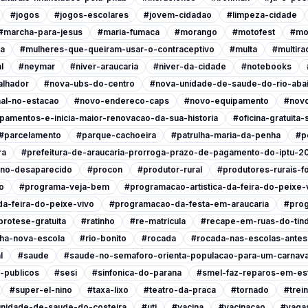
#jogos
#jogos-escolares
#jovem-cidadao
#limpeza-cidade
#marcha-para-jesus
#maria-fumaca
#morango
#motofest
#mo
ia
#mulheres-que-queiram-usar-o-contraceptivo
#multa
#multira
l
#neymar
#niver-araucaria
#niver-da-cidade
#notebooks
alhador
#nova-ubs-do-centro
#nova-unidade-de-saude-do-rio-abai
al-no-estacao
#novo-endereco-caps
#novo-equipamento
#novo
pamentos-e-inicia-maior-renovacao-da-sua-historia
#oficina-gratuita
#parcelamento
#parque-cachoeira
#patrulha-maria-da-penha
#p
ra
#prefeitura-de-araucaria-prorroga-prazo-de-pagamento-do-iptu-2
ino-desaparecido
#procon
#produtor-rural
#produtores-rurais-f
o
#programa-veja-bem
#programacao-artistica-da-feira-do-peixe-
a-feira-do-peixe-vivo
#programacao-da-festa-em-araucaria
#prog
protese-gratuita
#ratinho
#re-matricula
#recape-em-ruas-do-tind
nha-nova-escola
#rio-bonito
#rocada
#rocada-nas-escolas-antes-
l
#saude
#saude-no-semaforo-orienta-populacao-para-um-carnava
-publicos
#sesi
#sinfonica-do-parana
#smel-faz-reparos-em-est
#super-el-nino
#taxa-lixo
#teatro-da-praca
#tornado
#trei
nidade-de-saude-do-costeira
#uti
#vacina
#vacinacao
#vagas