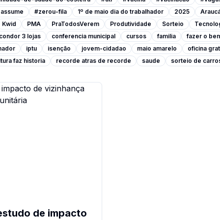
a-assume
#zerou-fila
1º de maio dia do trabalhador
2025
Araucá
Kwid
PMA
PraTodosVerem
Produtividade
Sorteio
Tecnolo
condor 3 lojas
conferencia municipal
cursos
familia
fazer o be
lhador
iptu
isenção
jovem-cidadao
maio amarelo
oficina grat
tura faz historia
recorde atras de recorde
saude
sorteio de carro
estudo de impacto