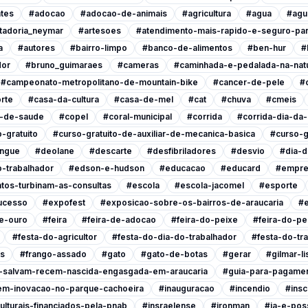
tes
#adocao
#adocao-de-animais
#agricultura
#agua
#agu
tadoria_neymar
#artesoes
#atendimento-mais-rapido-e-seguro-pa
a
#autores
#bairro-limpo
#banco-de-alimentos
#ben-hur
#
dor
#bruno_guimaraes
#cameras
#caminhada-e-pedalada-na-nat
#campeonato-metropolitano-de-mountain-bike
#cancer-de-pele
#
rte
#casa-da-cultura
#casa-de-mel
#cat
#chuva
#cmeis
l-de-saude
#copel
#coral-municipal
#corrida
#corrida-dia-da
-gratuito
#curso-gratuito-de-auxiliar-de-mecanica-basica
#curso-g
ngue
#deolane
#descarte
#desfibriladores
#desvio
#dia-d
-trabalhador
#edson-e-hudson
#educacao
#educard
#empre
tos-turbinam-as-consultas
#escola
#escola-jacomel
#esporte
ucesso
#expofest
#exposicao-sobre-os-bairros-de-araucaria
#e
e-ouro
#feira
#feira-de-adocao
#feira-do-peixe
#feira-do-pe
#festa-do-agricultor
#festa-do-dia-do-trabalhador
#festa-do-tr
is
#frango-assado
#gato
#gato-de-botas
#gerar
#gilmar-l
s-salvam-recem-nascida-engasgada-em-araucaria
#guia-para-pagamen
em-inovacao-no-parque-cachoeira
#inauguracao
#incendio
#insc
ulturais-financiados-pela-pnab
#insraelense
#ironman
#ja-e-poss