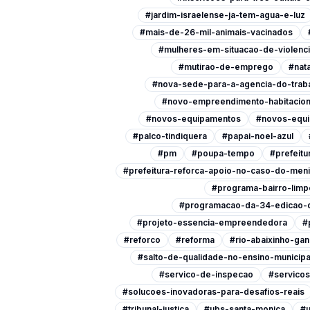
#jardim-israelense-ja-tem-agua-e-luz
#mais-de-26-mil-animais-vacinados
#mulheres-em-situacao-de-violenc
#mutirao-de-emprego
#nata
#nova-sede-para-a-agencia-do-trab
#novo-empreendimento-habitacion
#novos-equipamentos
#novos-equi
#palco-tindiquera
#papai-noel-azul
#pm
#poupa-tempo
#prefeitu
#prefeitura-reforca-apoio-no-caso-do-men
#programa-bairro-limp
#programacao-da-34-edicao-d
#projeto-essencia-empreendedora
#
#reforco
#reforma
#rio-abaixinho-ga
#salto-de-qualidade-no-ensino-municipa
#servico-de-inspecao
#servicos
#solucoes-inovadoras-para-desafios-reais
#tribunal-justica
#ubs-santa-monica
#u