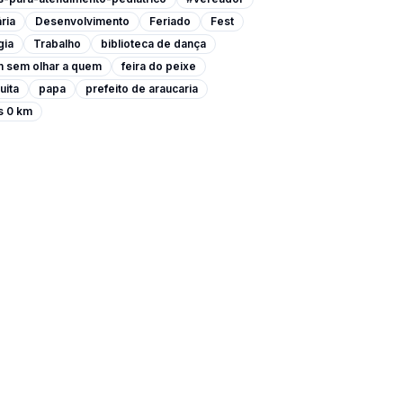
ria
Desenvolvimento
Feriado
Fest
gia
Trabalho
biblioteca de dança
m sem olhar a quem
feira do peixe
uita
papa
prefeito de araucaria
s 0 km