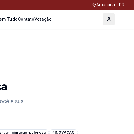
Araucária - PR
Tem Tudo
Contato
Votação
Perfil
ca
você e sua
s-da-imigracao-polonesa
#INOVACAO