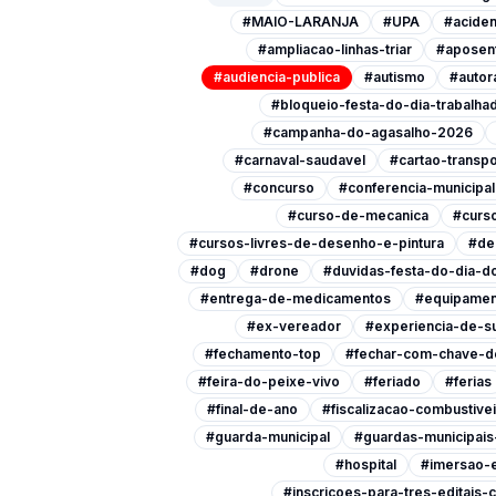
#MAIO-LARANJA
#UPA
#aciden
#ampliacao-linhas-triar
#aposen
#audiencia-publica
#autismo
#autor
#bloqueio-festa-do-dia-trabalha
#campanha-do-agasalho-2026
#carnaval-saudavel
#cartao-transpo
#concurso
#conferencia-municipa
#curso-de-mecanica
#curso
#cursos-livres-de-desenho-e-pintura
#de
#dog
#drone
#duvidas-festa-do-dia-do
#entrega-de-medicamentos
#equipamen
#ex-vereador
#experiencia-de-s
#fechamento-top
#fechar-com-chave-d
#feira-do-peixe-vivo
#feriado
#ferias
#final-de-ano
#fiscalizacao-combustive
#guarda-municipal
#guardas-municipai
#hospital
#imersao-
#inscricoes-para-tres-editais-c