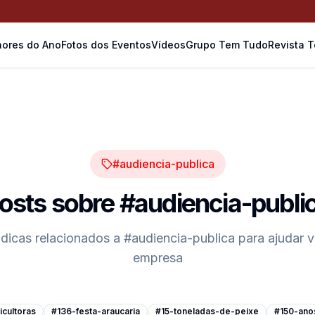
ores do Ano
Fotos dos Eventos
Vídeos
Grupo Tem Tudo
Revista 
#audiencia-publica
osts sobre
#audiencia-publi
 dicas relacionados a
#audiencia-publica
para ajudar 
empresa
cultoras
#136-festa-araucaria
#15-toneladas-de-peixe
#150-ano