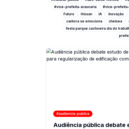
#vice-prefeita-araucaria
#vice-prefeit
Futuro
Hissan
IA
Inovação
cantora se emociona
chelsea
festa parque cachoeira dia do traba
prefei
#audiencia-publica
Audiência pública debate 