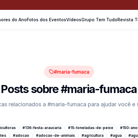
ores do Ano
Fotos dos Eventos
Vídeos
Grupo Tem Tudo
Revista 
#maria-fumaca
Posts sobre
#maria-fumaca
icas relacionados a
#maria-fumaca
para ajudar você e
cultoras
#136-festa-araucaria
#15-toneladas-de-peixe
#150-ano
tes
#adocao
#adocao-de-animais
#agricultura
#agua
#agu