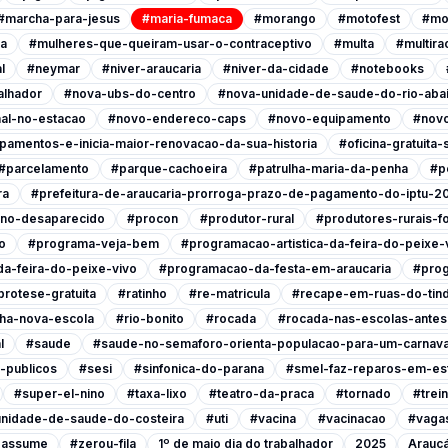
#marcha-para-jesus
#maria-fumaca
#morango
#motofest
#mo
ia
#mulheres-que-queiram-usar-o-contraceptivo
#multa
#multira
l
#neymar
#niver-araucaria
#niver-da-cidade
#notebooks
alhador
#nova-ubs-do-centro
#nova-unidade-de-saude-do-rio-abai
al-no-estacao
#novo-endereco-caps
#novo-equipamento
#novo
pamentos-e-inicia-maior-renovacao-da-sua-historia
#oficina-gratuita
#parcelamento
#parque-cachoeira
#patrulha-maria-da-penha
#p
ra
#prefeitura-de-araucaria-prorroga-prazo-de-pagamento-do-iptu-2
ino-desaparecido
#procon
#produtor-rural
#produtores-rurais-f
o
#programa-veja-bem
#programacao-artistica-da-feira-do-peixe-
a-feira-do-peixe-vivo
#programacao-da-festa-em-araucaria
#prog
protese-gratuita
#ratinho
#re-matricula
#recape-em-ruas-do-tind
nha-nova-escola
#rio-bonito
#rocada
#rocada-nas-escolas-antes-
l
#saude
#saude-no-semaforo-orienta-populacao-para-um-carnava
-publicos
#sesi
#sinfonica-do-parana
#smel-faz-reparos-em-est
#super-el-nino
#taxa-lixo
#teatro-da-praca
#tornado
#trei
nidade-de-saude-do-costeira
#uti
#vacina
#vacinacao
#vagas
a-assume
#zerou-fila
1º de maio dia do trabalhador
2025
Araucá