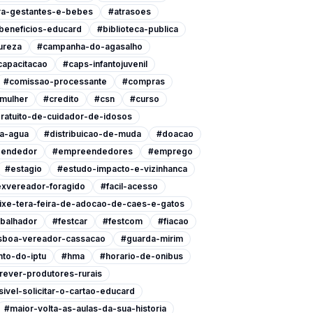
ra-gestantes-e-bebes
#atrasoes
beneficios-educard
#biblioteca-publica
ureza
#campanha-do-agasalho
capacitacao
#caps-infantojuvenil
#comissao-processante
#compras
-mulher
#credito
#csn
#curso
ratuito-de-cuidador-de-idosos
a-agua
#distribuicao-de-muda
#doacao
endedor
#empreendedores
#emprego
#estagio
#estudo-impacto-e-vizinhanca
xvereador-foragido
#facil-acesso
ixe-tera-feira-de-adocao-de-caes-e-gatos
abalhador
#festcar
#festcom
#fiacao
isboa-vereador-cassacao
#guarda-mirim
to-do-iptu
#hma
#horario-de-onibus
rever-produtores-rurais
ivel-solicitar-o-cartao-educard
#maior-volta-as-aulas-da-sua-historia