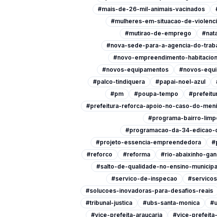
#mais-de-26-mil-animais-vacinados
#mulheres-em-situacao-de-violenc
#mutirao-de-emprego
#nata
#nova-sede-para-a-agencia-do-trab
#novo-empreendimento-habitacion
#novos-equipamentos
#novos-equi
#palco-tindiquera
#papai-noel-azul
#pm
#poupa-tempo
#prefeitu
#prefeitura-reforca-apoio-no-caso-do-men
#programa-bairro-limp
#programacao-da-34-edicao-d
#projeto-essencia-empreendedora
#
#reforco
#reforma
#rio-abaixinho-ga
#salto-de-qualidade-no-ensino-municipa
#servico-de-inspecao
#servicos
#solucoes-inovadoras-para-desafios-reais
#tribunal-justica
#ubs-santa-monica
#u
#vice-prefeita-araucaria
#vice-prefeit