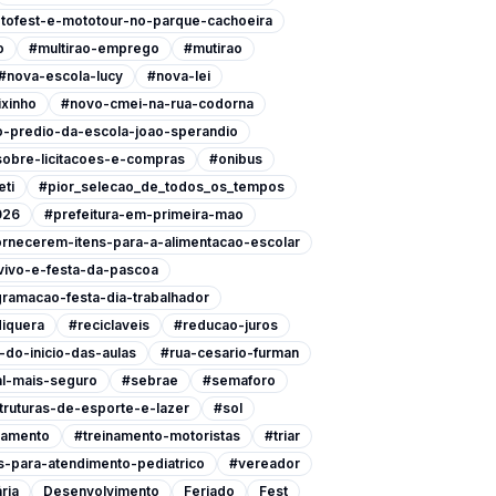
tofest-e-mototour-no-parque-cachoeira
o
#multirao-emprego
#mutirao
#nova-escola-lucy
#nova-lei
xinho
#novo-cmei-na-rua-codorna
-predio-da-escola-joao-sperandio
-sobre-licitacoes-e-compras
#onibus
eti
#pior_selecao_de_todos_os_tempos
026
#prefeitura-em-primeira-mao
ornecerem-itens-para-a-alimentacao-escolar
vivo-e-festa-da-pascoa
ramacao-festa-dia-trabalhador
iquera
#reciclaveis
#reducao-juros
do-inicio-das-aulas
#rua-cesario-furman
l-mais-seguro
#sebrae
#semaforo
ruturas-de-esporte-e-lazer
#sol
namento
#treinamento-motoristas
#triar
-para-atendimento-pediatrico
#vereador
ria
Desenvolvimento
Feriado
Fest