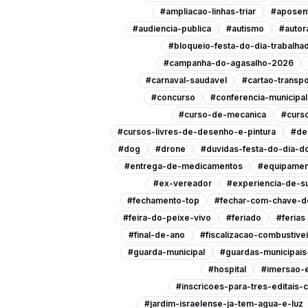
#ampliacao-linhas-triar
#aposen
#audiencia-publica
#autismo
#autor
#bloqueio-festa-do-dia-trabalha
#campanha-do-agasalho-2026
#carnaval-saudavel
#cartao-transpo
#concurso
#conferencia-municipa
#curso-de-mecanica
#curso
#cursos-livres-de-desenho-e-pintura
#de
#dog
#drone
#duvidas-festa-do-dia-do
#entrega-de-medicamentos
#equipamen
#ex-vereador
#experiencia-de-s
#fechamento-top
#fechar-com-chave-d
#feira-do-peixe-vivo
#feriado
#ferias
#final-de-ano
#fiscalizacao-combustive
#guarda-municipal
#guardas-municipai
#hospital
#imersao-
#inscricoes-para-tres-editais-c
#jardim-israelense-ja-tem-agua-e-luz