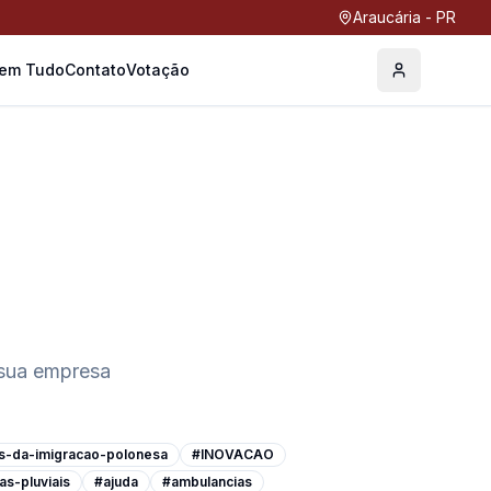
Araucária - PR
Tem Tudo
Contato
Votação
Perfil
 sua empresa
s-da-imigracao-polonesa
#INOVACAO
as-pluviais
#ajuda
#ambulancias