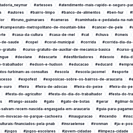
tadoria_neymar
#artesoes
#atendimento-mais-rapido-e-seguro-pa
a
#autores
#bairro-limpo
#banco-de-alimentos
#ben-hur
#
dor
#bruno_guimaraes
#cameras
#caminhada-e-pedalada-na-nat
#campeonato-metropolitano-de-mountain-bike
#cancer-de-pele
#
rte
#casa-da-cultura
#casa-de-mel
#cat
#chuva
#cmeis
l-de-saude
#copel
#coral-municipal
#corrida
#corrida-dia-da
-gratuito
#curso-gratuito-de-auxiliar-de-mecanica-basica
#curso-g
ngue
#deolane
#descarte
#desfibriladores
#desvio
#dia-d
-trabalhador
#edson-e-hudson
#educacao
#educard
#empre
tos-turbinam-as-consultas
#escola
#escola-jacomel
#esporte
ucesso
#expofest
#exposicao-sobre-os-bairros-de-araucaria
#e
e-ouro
#feira
#feira-de-adocao
#feira-do-peixe
#feira-do-pe
#festa-do-agricultor
#festa-do-dia-do-trabalhador
#festa-do-tr
is
#frango-assado
#gato
#gato-de-botas
#gerar
#gilmar-l
s-salvam-recem-nascida-engasgada-em-araucaria
#guia-para-pagamen
em-inovacao-no-parque-cachoeira
#inauguracao
#incendio
#insc
ulturais-financiados-pela-pnab
#insraelense
#ironman
#ja-e-poss
#jogos
#jogos-escolares
#jovem-cidadao
#limpeza-cidade