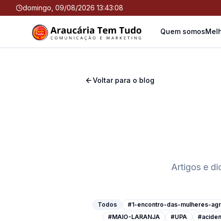
domingo, 09/08/2026 13:43:09
Quem somos
Melh
Voltar para o blog
Artigos e d
Todos
#1-encontro-das-mulheres-agri
#MAIO-LARANJA
#UPA
#aciden