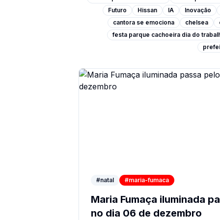
Futuro
Hissan
IA
Inovação
cantora se emociona
chelsea
festa parque cachoeira dia do traba
prefei
#natal
#maria-fumaca
Maria Fumaça iluminada pa
no dia 06 de dezembro