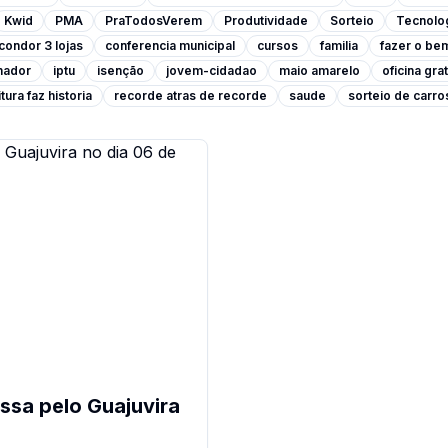
Kwid
PMA
PraTodosVerem
Produtividade
Sorteio
Tecnolo
condor 3 lojas
conferencia municipal
cursos
familia
fazer o be
lhador
iptu
isenção
jovem-cidadao
maio amarelo
oficina grat
tura faz historia
recorde atras de recorde
saude
sorteio de carro
ssa pelo Guajuvira