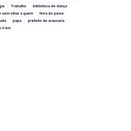
gia
Trabalho
biblioteca de dança
m sem olhar a quem
feira do peixe
uita
papa
prefeito de araucaria
s 0 km