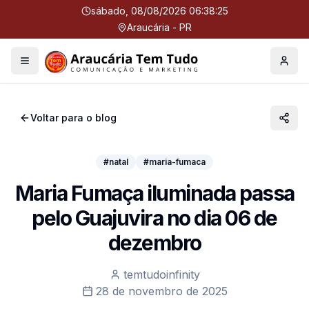
sábado, 08/08/2026 06:38:25
Araucária - PR
Menu
Perfil
Voltar para o blog
#natal
#maria-fumaca
Maria Fumaça iluminada passa
pelo Guajuvira no dia 06 de
dezembro
temtudoinfinity
28 de novembro de 2025