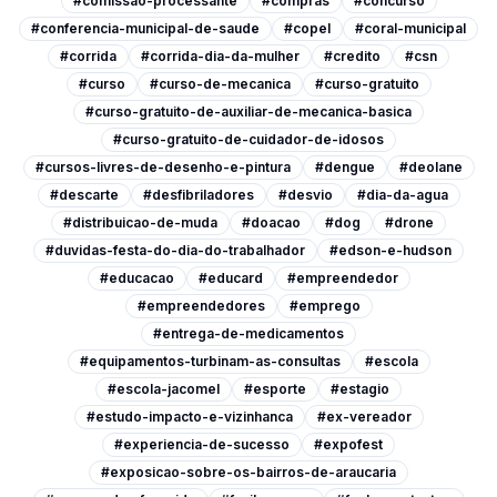
#comissao-processante
#compras
#concurso
#conferencia-municipal-de-saude
#copel
#coral-municipal
#corrida
#corrida-dia-da-mulher
#credito
#csn
#curso
#curso-de-mecanica
#curso-gratuito
#curso-gratuito-de-auxiliar-de-mecanica-basica
#curso-gratuito-de-cuidador-de-idosos
#cursos-livres-de-desenho-e-pintura
#dengue
#deolane
#descarte
#desfibriladores
#desvio
#dia-da-agua
#distribuicao-de-muda
#doacao
#dog
#drone
#duvidas-festa-do-dia-do-trabalhador
#edson-e-hudson
#educacao
#educard
#empreendedor
#empreendedores
#emprego
#entrega-de-medicamentos
#equipamentos-turbinam-as-consultas
#escola
#escola-jacomel
#esporte
#estagio
#estudo-impacto-e-vizinhanca
#ex-vereador
#experiencia-de-sucesso
#expofest
#exposicao-sobre-os-bairros-de-araucaria