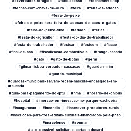
#exvereador-foragido
#facil-acesso
#fechamento-top
#fechar-com-chave-de-ouro
#feira
#feira-de-adocao
#feira-do-peixe
#feira-do-peixe-tera-feira-de-adocao-de-caes-e-gatos
#feira-do-peixe-vivo
#feriado
#ferias
#festa-do-agricultor
#festa-do-dia-do-trabalhador
#festa-do-trabalhador
#festcar
#festcom
#fiacao
#final-de-ano
#fiscalizacao-combustiveis
#frango-assado
#gato
#gato-de-botas
#gerar
#gilmar-lisboa-vereador-cassacao
#guarda-mirim
#guarda-municipal
#guardas-municipais-salvam-recem-nascida-engasgada-em-
araucaria
#guia-para-pagamento-do-iptu
#hma
#horario-de-onibus
#hospital
#imersao-em-inovacao-no-parque-cachoeira
#inauguracao
#incendio
#inscrever-produtores-rurais
#inscricoes-para-tres-editais-culturais-financiados-pela-pnab
#insraelense
#ironman
#ja-e-possivel-solicitar-o-cartao-educard