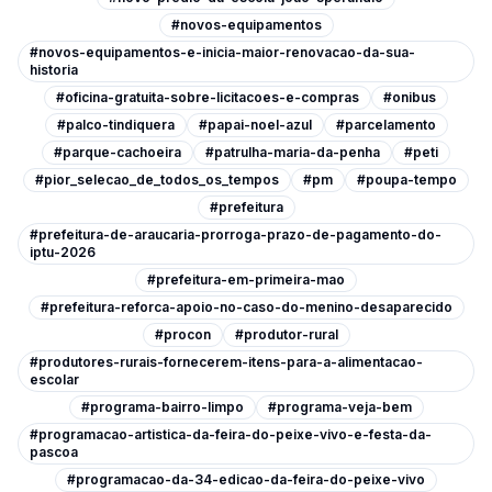
#novos-equipamentos
#novos-equipamentos-e-inicia-maior-renovacao-da-sua-
historia
#oficina-gratuita-sobre-licitacoes-e-compras
#onibus
#palco-tindiquera
#papai-noel-azul
#parcelamento
#parque-cachoeira
#patrulha-maria-da-penha
#peti
#pior_selecao_de_todos_os_tempos
#pm
#poupa-tempo
#prefeitura
#prefeitura-de-araucaria-prorroga-prazo-de-pagamento-do-
iptu-2026
#prefeitura-em-primeira-mao
#prefeitura-reforca-apoio-no-caso-do-menino-desaparecido
#procon
#produtor-rural
#produtores-rurais-fornecerem-itens-para-a-alimentacao-
escolar
#programa-bairro-limpo
#programa-veja-bem
#programacao-artistica-da-feira-do-peixe-vivo-e-festa-da-
pascoa
#programacao-da-34-edicao-da-feira-do-peixe-vivo