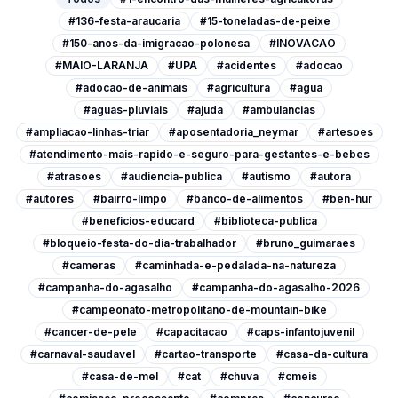
#136-festa-araucaria
#15-toneladas-de-peixe
#150-anos-da-imigracao-polonesa
#INOVACAO
#MAIO-LARANJA
#UPA
#acidentes
#adocao
#adocao-de-animais
#agricultura
#agua
#aguas-pluviais
#ajuda
#ambulancias
#ampliacao-linhas-triar
#aposentadoria_neymar
#artesoes
#atendimento-mais-rapido-e-seguro-para-gestantes-e-bebes
#atrasoes
#audiencia-publica
#autismo
#autora
#autores
#bairro-limpo
#banco-de-alimentos
#ben-hur
#beneficios-educard
#biblioteca-publica
#bloqueio-festa-do-dia-trabalhador
#bruno_guimaraes
#cameras
#caminhada-e-pedalada-na-natureza
#campanha-do-agasalho
#campanha-do-agasalho-2026
#campeonato-metropolitano-de-mountain-bike
#cancer-de-pele
#capacitacao
#caps-infantojuvenil
#carnaval-saudavel
#cartao-transporte
#casa-da-cultura
#casa-de-mel
#cat
#chuva
#cmeis