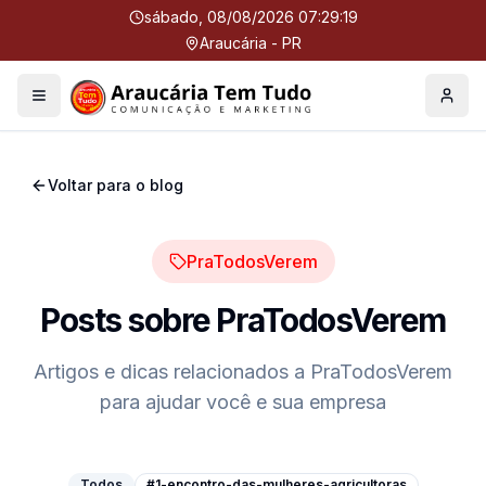
sábado, 08/08/2026 07:29:20
Araucária - PR
Menu
Perfil
Voltar para o blog
PraTodosVerem
Posts sobre
PraTodosVerem
Artigos e dicas relacionados a
PraTodosVerem
para ajudar você e sua empresa
Todos
#1-encontro-das-mulheres-agricultoras