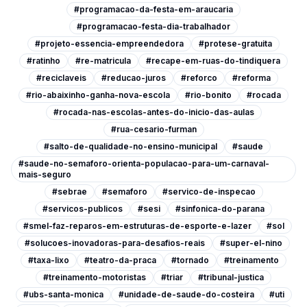
#programacao-da-festa-em-araucaria
#programacao-festa-dia-trabalhador
#projeto-essencia-empreendedora
#protese-gratuita
#ratinho
#re-matricula
#recape-em-ruas-do-tindiquera
#reciclaveis
#reducao-juros
#reforco
#reforma
#rio-abaixinho-ganha-nova-escola
#rio-bonito
#rocada
#rocada-nas-escolas-antes-do-inicio-das-aulas
#rua-cesario-furman
#salto-de-qualidade-no-ensino-municipal
#saude
#saude-no-semaforo-orienta-populacao-para-um-carnaval-
mais-seguro
#sebrae
#semaforo
#servico-de-inspecao
#servicos-publicos
#sesi
#sinfonica-do-parana
#smel-faz-reparos-em-estruturas-de-esporte-e-lazer
#sol
#solucoes-inovadoras-para-desafios-reais
#super-el-nino
#taxa-lixo
#teatro-da-praca
#tornado
#treinamento
#treinamento-motoristas
#triar
#tribunal-justica
#ubs-santa-monica
#unidade-de-saude-do-costeira
#uti