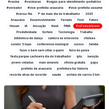
#vacina
#vacinacao
#vagas-para-atendimento-pediatrico
#vereador
#vice-prefeita-araucaria
#vice-prefeita-assume
#zerou-fila
1º de maio dia do trabalhador
2025
Araucária
Desenvolvimento
Feriado
Fest
Futuro
Hissan
IA
Inovação
Kwid
PMA
PraTodosVerem
Produtividade
Sorteio
Tecnologia
Trabalho
biblioteca de dança
cantora se emociona
chelsea
condor 3 lojas
conferencia municipal
cursos
familia
fazer o bem sem olhar a quem
feira do peixe
festa parque cachoeira dia do trabalhador
iptu
isenção
jovem-cidadao
maio amarelo
oficina gratuita
papa
prefeito de araucaria
prefeitura faz historia
recorde atras de recorde
saude
sorteio de carros 0 km