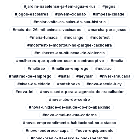
#jardim-israelense-ja-tem-agua-e-luz
#jogos
#jogos-escolares
#jovem-cidadao
#limpeza-cidade
#maior-volta-as-aulas-da-sua-historia
#mais-de-26-mil-animais-vacinados
#marcha-para-jesus
#maria-fumaca
#morango
#motofest
#motofest-e-mototour-no-parque-cachoeira
#mulheres-em-situacao-de-violencia
#mulheres-que-queiram-usar-o-contraceptivo
#multa
#multirao
#multirao-emprego
#mutirao
#mutirao-de-emprego
#natal
#neymar
#niver-araucaria
#niver-da-cidade
#notebooks
#nova-escola-lucy
#nova-lei
#nova-sede-para-a-agencia-do-trabalhador
#nova-ubs-do-centro
#nova-unidade-de-saude-do-rio-abaixinho
#novo-cmei-na-rua-codorna
#novo-empreendimento-habitacional-no-estacao
#novo-endereco-caps
#novo-equipamento
#novo-predio-da-escola-joao-sperandio