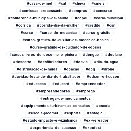
#casa-de-mel
#cat
#chuva
#cmeis
#comissao-processante
#compras
#concurso
#conferencia-municipal-de-saude
#copel
#coral-municipal
#corrida
#corrida-dia-da-mulher
#credito
#csn
#curso
#curso-de-mecanica
#curso-gratuito
#curso-gratuito-de-auxiliar-de-mecanica-basica
#curso-gratuito-de-cuidador-de-idosos
#cursos-livres-de-desenho-e-pintura
#dengue
#deolane
#descarte
#desfibriladores
#desvio
#dia-da-agua
#distribuicao-de-muda
#doacao
#dog
#drone
#duvidas-festa-do-dia-do-trabalhador
#edson-e-hudson
#educacao
#educard
#empreendedor
#empreendedores
#emprego
#entrega-de-medicamentos
#equipamentos-turbinam-as-consultas
#escola
#escola-jacomel
#esporte
#estagio
#estudo-impacto-e-vizinhanca
#ex-vereador
#experiencia-de-sucesso
#expofest