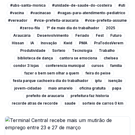
#ubs-santa-monica
#unidade-de-saude-do-costeira
#uti
#vacina
#vacinacao
#vagas-para-atendimento-pediatrico
#vereador
#vice-prefeita-araucaria
#vice-prefeita-assume
#zerou-fila
1º de maio dia do trabalhador
2025
Araucária
Desenvolvimento
Feriado
Fest
Futuro
Hissan
IA
Inovação
Kwid
PMA
PraTodosVerem
Produtividade
Sorteio
Tecnologia
Trabalho
biblioteca de dança
cantora se emociona
chelsea
condor 3 lojas
conferencia municipal
cursos
familia
fazer o bem sem olhar a quem
feira do peixe
festa parque cachoeira dia do trabalhador
iptu
isenção
jovem-cidadao
maio amarelo
oficina gratuita
papa
prefeito de araucaria
prefeitura faz historia
recorde atras de recorde
saude
sorteio de carros 0 km