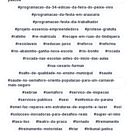
#programacao-da-34-edicao-da-feira-do-peixe-vivo
#programacao-da-festa-em-araucaria
#programacao-festa-dia-trabalhador
#projeto-essencia-empreendedora
#protese-gratuita
#ratinho
#re-matricula
#recape-em-ruas-do-tindiquera
#reciclaveis
#reducao-juros
#reforco
#reforma
#rio-abaixinho-ganha-nova-escola
#rio-bonito
#rocada
#rocada-nas-escolas-antes-do-inicio-das-aulas
#rua-cesario-furman
#salto-de-qualidade-no-ensino-municipal
#saude
#saude-no-semaforo-orienta-populacao-para-um-carnaval-
mais-seguro
#sebrae
#semaforo
#servico-de-inspecao
#servicos-publicos
#sesi
#sinfonica-do-parana
#smel-faz-reparos-em-estruturas-de-esporte-e-lazer
#sol
#solucoes-inovadoras-para-desafios-reais
#super-el-nino
#taxa-lixo
#teatro-da-praca
#tornado
#treinamento
#treinamento-motoristas
#triar
#tribunal-justica