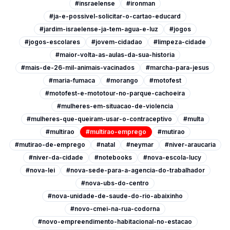
#insraelense
#ironman
#ja-e-possivel-solicitar-o-cartao-educard
#jardim-israelense-ja-tem-agua-e-luz
#jogos
#jogos-escolares
#jovem-cidadao
#limpeza-cidade
#maior-volta-as-aulas-da-sua-historia
#mais-de-26-mil-animais-vacinados
#marcha-para-jesus
#maria-fumaca
#morango
#motofest
#motofest-e-mototour-no-parque-cachoeira
#mulheres-em-situacao-de-violencia
#mulheres-que-queiram-usar-o-contraceptivo
#multa
#multirao
#multirao-emprego
#mutirao
#mutirao-de-emprego
#natal
#neymar
#niver-araucaria
#niver-da-cidade
#notebooks
#nova-escola-lucy
#nova-lei
#nova-sede-para-a-agencia-do-trabalhador
#nova-ubs-do-centro
#nova-unidade-de-saude-do-rio-abaixinho
#novo-cmei-na-rua-codorna
#novo-empreendimento-habitacional-no-estacao