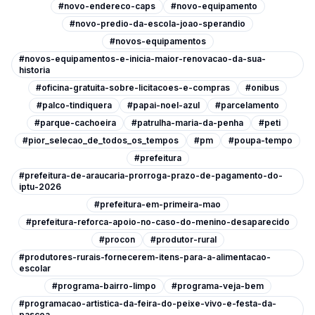
#novo-endereco-caps
#novo-equipamento
#novo-predio-da-escola-joao-sperandio
#novos-equipamentos
#novos-equipamentos-e-inicia-maior-renovacao-da-sua-
historia
#oficina-gratuita-sobre-licitacoes-e-compras
#onibus
#palco-tindiquera
#papai-noel-azul
#parcelamento
#parque-cachoeira
#patrulha-maria-da-penha
#peti
#pior_selecao_de_todos_os_tempos
#pm
#poupa-tempo
#prefeitura
#prefeitura-de-araucaria-prorroga-prazo-de-pagamento-do-
iptu-2026
#prefeitura-em-primeira-mao
#prefeitura-reforca-apoio-no-caso-do-menino-desaparecido
#procon
#produtor-rural
#produtores-rurais-fornecerem-itens-para-a-alimentacao-
escolar
#programa-bairro-limpo
#programa-veja-bem
#programacao-artistica-da-feira-do-peixe-vivo-e-festa-da-
pascoa