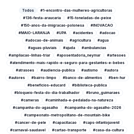
Todos
#1-encontro-das-mulheres-agricultoras
#136-festa-araucaria
#15-toneladas-de-peixe
#150-anos-da-imigracao-polonesa
#INOVACAO
#MAIO-LARANJA
#UPA
#acidentes
#adocao
#adocao-de-animais
#agricultura
#agua
#aguas-pluviais
#ajuda
#ambulancias
#ampliacao-linhas-triar
#aposentadoria_neymar
#artesoes
#atendimento-mais-rapido-e-seguro-para-gestantes-e-bebes
#atrasoes
#audiencia-publica
#autismo
#autora
#autores
#bairro-limpo
#banco-de-alimentos
#ben-hur
#beneficios-educard
#biblioteca-publica
#bloqueio-festa-do-dia-trabalhador
#bruno_guimaraes
#cameras
#caminhada-e-pedalada-na-natureza
#campanha-do-agasalho
#campanha-do-agasalho-2026
#campeonato-metropolitano-de-mountain-bike
#cancer-de-pele
#capacitacao
#caps-infantojuvenil
#carnaval-saudavel
#cartao-transporte
#casa-da-cultura