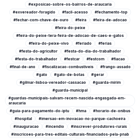
#exposicao-sobre-os-bairros-de-araucaria
#exvereador-foragido
#facil-acesso
#fechamento-top
#fechar-com-chave-de-ouro
#feira
#feira-de-adocao
#feira-do-peixe
#feira-do-peixe-tera-feira-de-adocao-de-caes-e-gatos
#feira-do-peixe-vivo
#feriado
#ferias
#festa-do-agricultor
#festa-do-dia-do-trabalhador
#festa-do-trabalhador
#festcar
#festcom
#fiacao
#final-de-ano
#fiscalizacao-combustiveis
#frango-assado
#gato
#gato-de-botas
#gerar
#gilmar-lisboa-vereador-cassacao
#guarda-mirim
#guarda-municipal
#guardas-municipais-salvam-recem-nascida-engasgada-em-
araucaria
#guia-para-pagamento-do-iptu
#hma
#horario-de-onibus
#hospital
#imersao-em-inovacao-no-parque-cachoeira
#inauguracao
#incendio
#inscrever-produtores-rurais
#inscricoes-para-tres-editais-culturais-financiados-pela-pnab