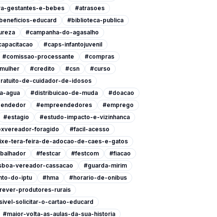
ra-gestantes-e-bebes
#atrasoes
beneficios-educard
#biblioteca-publica
ureza
#campanha-do-agasalho
capacitacao
#caps-infantojuvenil
#comissao-processante
#compras
-mulher
#credito
#csn
#curso
ratuito-de-cuidador-de-idosos
a-agua
#distribuicao-de-muda
#doacao
endedor
#empreendedores
#emprego
#estagio
#estudo-impacto-e-vizinhanca
xvereador-foragido
#facil-acesso
ixe-tera-feira-de-adocao-de-caes-e-gatos
abalhador
#festcar
#festcom
#fiacao
isboa-vereador-cassacao
#guarda-mirim
to-do-iptu
#hma
#horario-de-onibus
rever-produtores-rurais
ivel-solicitar-o-cartao-educard
#maior-volta-as-aulas-da-sua-historia