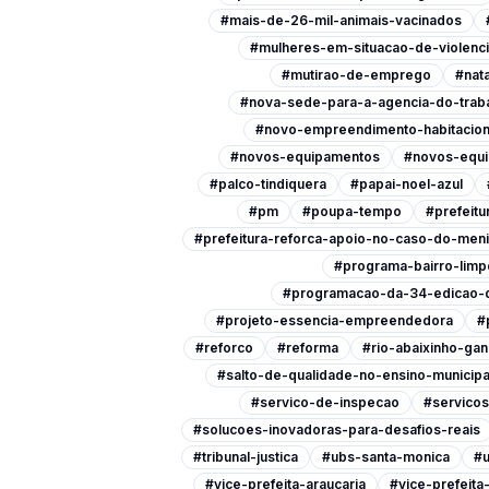
#mais-de-26-mil-animais-vacinados
#mulheres-em-situacao-de-violenc
#mutirao-de-emprego
#nata
#nova-sede-para-a-agencia-do-trab
#novo-empreendimento-habitacion
#novos-equipamentos
#novos-equi
#palco-tindiquera
#papai-noel-azul
#pm
#poupa-tempo
#prefeitu
#prefeitura-reforca-apoio-no-caso-do-men
#programa-bairro-limp
#programacao-da-34-edicao-d
#projeto-essencia-empreendedora
#
#reforco
#reforma
#rio-abaixinho-ga
#salto-de-qualidade-no-ensino-municipa
#servico-de-inspecao
#servicos
#solucoes-inovadoras-para-desafios-reais
#tribunal-justica
#ubs-santa-monica
#u
#vice-prefeita-araucaria
#vice-prefeit