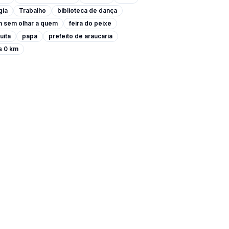
gia
Trabalho
biblioteca de dança
m sem olhar a quem
feira do peixe
uita
papa
prefeito de araucaria
s 0 km