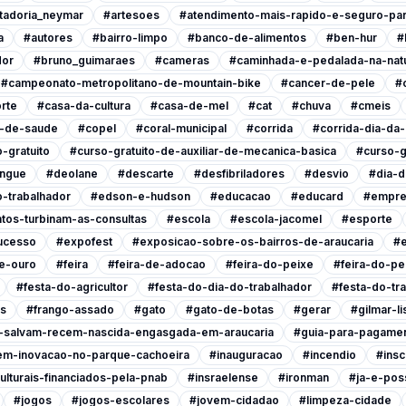
tadoria_neymar
#artesoes
#atendimento-mais-rapido-e-seguro-pa
a
#autores
#bairro-limpo
#banco-de-alimentos
#ben-hur
#
dor
#bruno_guimaraes
#cameras
#caminhada-e-pedalada-na-nat
#campeonato-metropolitano-de-mountain-bike
#cancer-de-pele
#
rte
#casa-da-cultura
#casa-de-mel
#cat
#chuva
#cmeis
l-de-saude
#copel
#coral-municipal
#corrida
#corrida-dia-da
-gratuito
#curso-gratuito-de-auxiliar-de-mecanica-basica
#curso-g
ngue
#deolane
#descarte
#desfibriladores
#desvio
#dia-d
-trabalhador
#edson-e-hudson
#educacao
#educard
#empre
tos-turbinam-as-consultas
#escola
#escola-jacomel
#esporte
ucesso
#expofest
#exposicao-sobre-os-bairros-de-araucaria
#e
e-ouro
#feira
#feira-de-adocao
#feira-do-peixe
#feira-do-pe
#festa-do-agricultor
#festa-do-dia-do-trabalhador
#festa-do-tr
is
#frango-assado
#gato
#gato-de-botas
#gerar
#gilmar-l
s-salvam-recem-nascida-engasgada-em-araucaria
#guia-para-pagamen
em-inovacao-no-parque-cachoeira
#inauguracao
#incendio
#insc
ulturais-financiados-pela-pnab
#insraelense
#ironman
#ja-e-poss
#jogos
#jogos-escolares
#jovem-cidadao
#limpeza-cidade