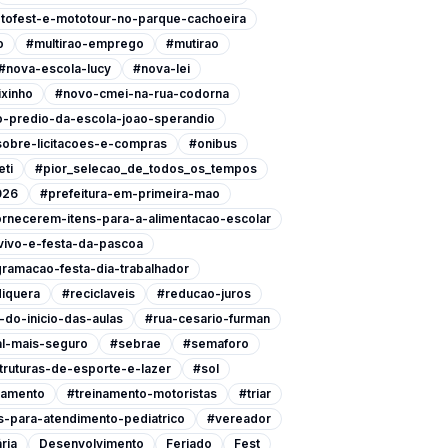
tofest-e-mototour-no-parque-cachoeira
o
#multirao-emprego
#mutirao
#nova-escola-lucy
#nova-lei
xinho
#novo-cmei-na-rua-codorna
-predio-da-escola-joao-sperandio
-sobre-licitacoes-e-compras
#onibus
eti
#pior_selecao_de_todos_os_tempos
026
#prefeitura-em-primeira-mao
ornecerem-itens-para-a-alimentacao-escolar
vivo-e-festa-da-pascoa
ramacao-festa-dia-trabalhador
iquera
#reciclaveis
#reducao-juros
do-inicio-das-aulas
#rua-cesario-furman
l-mais-seguro
#sebrae
#semaforo
ruturas-de-esporte-e-lazer
#sol
namento
#treinamento-motoristas
#triar
-para-atendimento-pediatrico
#vereador
ria
Desenvolvimento
Feriado
Fest