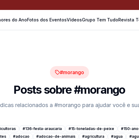
ores do Ano
Fotos dos Eventos
Vídeos
Grupo Tem Tudo
Revista 
#morango
Posts sobre
#morango
 dicas relacionados a
#morango
para ajudar você e su
cultoras
#136-festa-araucaria
#15-toneladas-de-peixe
#150-ano
tes
#adocao
#adocao-de-animais
#agricultura
#agua
#agu