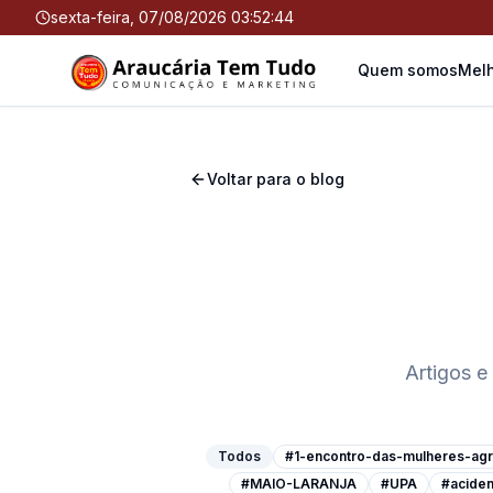
sexta-feira, 07/08/2026 03:52:44
Quem somos
Melh
Voltar para o blog
Artigos e
Todos
#1-encontro-das-mulheres-agri
#MAIO-LARANJA
#UPA
#aciden