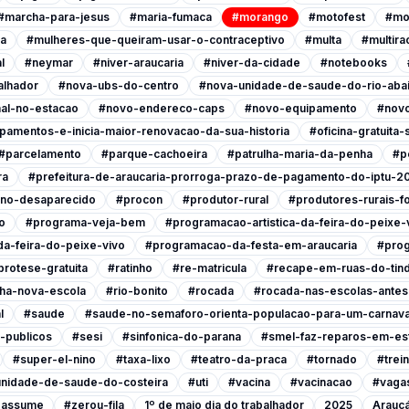
#marcha-para-jesus
#maria-fumaca
#morango
#motofest
#mo
ia
#mulheres-que-queiram-usar-o-contraceptivo
#multa
#multira
l
#neymar
#niver-araucaria
#niver-da-cidade
#notebooks
alhador
#nova-ubs-do-centro
#nova-unidade-de-saude-do-rio-abai
al-no-estacao
#novo-endereco-caps
#novo-equipamento
#novo
pamentos-e-inicia-maior-renovacao-da-sua-historia
#oficina-gratuita
#parcelamento
#parque-cachoeira
#patrulha-maria-da-penha
#p
ra
#prefeitura-de-araucaria-prorroga-prazo-de-pagamento-do-iptu-2
ino-desaparecido
#procon
#produtor-rural
#produtores-rurais-f
o
#programa-veja-bem
#programacao-artistica-da-feira-do-peixe-
a-feira-do-peixe-vivo
#programacao-da-festa-em-araucaria
#prog
protese-gratuita
#ratinho
#re-matricula
#recape-em-ruas-do-tind
nha-nova-escola
#rio-bonito
#rocada
#rocada-nas-escolas-antes-
l
#saude
#saude-no-semaforo-orienta-populacao-para-um-carnava
-publicos
#sesi
#sinfonica-do-parana
#smel-faz-reparos-em-est
#super-el-nino
#taxa-lixo
#teatro-da-praca
#tornado
#trei
nidade-de-saude-do-costeira
#uti
#vacina
#vacinacao
#vagas
a-assume
#zerou-fila
1º de maio dia do trabalhador
2025
Araucá