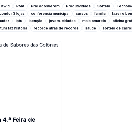
Kwid
PMA
PraTodosVerem
Produtividade
Sorteio
Tecnolo
condor 3 lojas
conferencia municipal
cursos
familia
fazer o be
lhador
iptu
isenção
jovem-cidadao
maio amarelo
oficina grat
tura faz historia
recorde atras de recorde
saude
sorteio de carro
4.ª Feira de