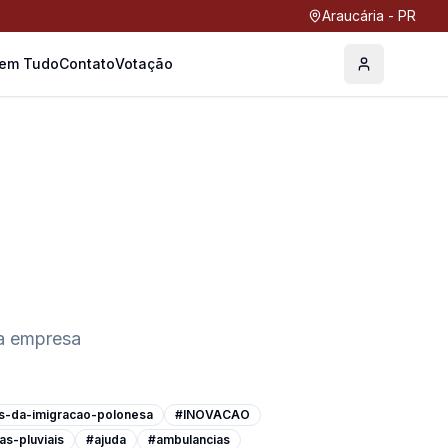
Araucária - PR
Tem Tudo
Contato
Votação
Perfil
a empresa
s-da-imigracao-polonesa
#INOVACAO
as-pluviais
#ajuda
#ambulancias