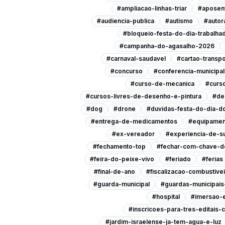
#ampliacao-linhas-triar
#aposen
#audiencia-publica
#autismo
#autor
#bloqueio-festa-do-dia-trabalha
#campanha-do-agasalho-2026
#carnaval-saudavel
#cartao-transpo
#concurso
#conferencia-municipa
#curso-de-mecanica
#curso
#cursos-livres-de-desenho-e-pintura
#de
#dog
#drone
#duvidas-festa-do-dia-do
#entrega-de-medicamentos
#equipamen
#ex-vereador
#experiencia-de-s
#fechamento-top
#fechar-com-chave-d
#feira-do-peixe-vivo
#feriado
#ferias
#final-de-ano
#fiscalizacao-combustive
#guarda-municipal
#guardas-municipai
#hospital
#imersao-
#inscricoes-para-tres-editais-c
#jardim-israelense-ja-tem-agua-e-luz