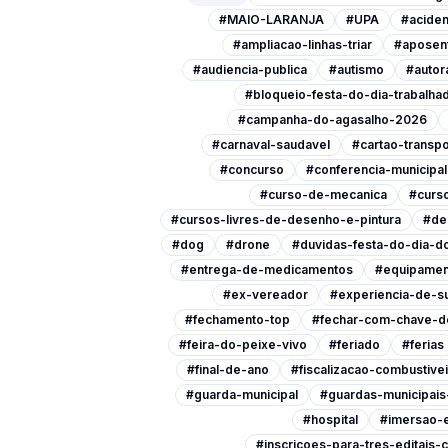
#MAIO-LARANJA
#UPA
#aciden
#ampliacao-linhas-triar
#aposen
#audiencia-publica
#autismo
#autor
#bloqueio-festa-do-dia-trabalha
#campanha-do-agasalho-2026
#carnaval-saudavel
#cartao-transpo
#concurso
#conferencia-municipa
#curso-de-mecanica
#curso
#cursos-livres-de-desenho-e-pintura
#de
#dog
#drone
#duvidas-festa-do-dia-do
#entrega-de-medicamentos
#equipamen
#ex-vereador
#experiencia-de-s
#fechamento-top
#fechar-com-chave-d
#feira-do-peixe-vivo
#feriado
#ferias
#final-de-ano
#fiscalizacao-combustive
#guarda-municipal
#guardas-municipai
#hospital
#imersao-
#inscricoes-para-tres-editais-c