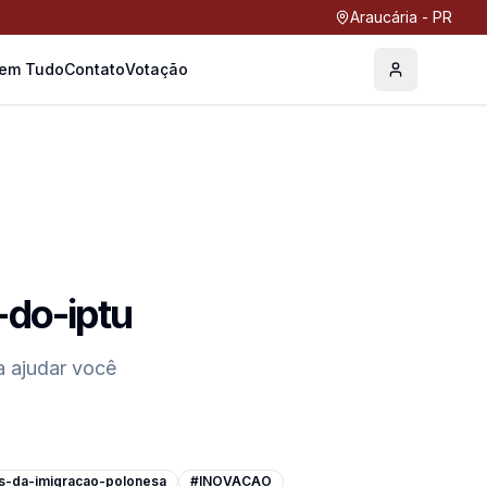
Araucária - PR
Tem Tudo
Contato
Votação
Perfil
do-iptu
 ajudar você
s-da-imigracao-polonesa
#INOVACAO