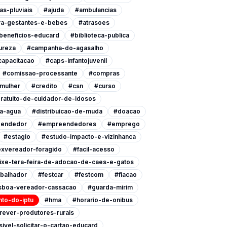
as-pluviais
#ajuda
#ambulancias
ra-gestantes-e-bebes
#atrasoes
beneficios-educard
#biblioteca-publica
ureza
#campanha-do-agasalho
capacitacao
#caps-infantojuvenil
#comissao-processante
#compras
-mulher
#credito
#csn
#curso
ratuito-de-cuidador-de-idosos
a-agua
#distribuicao-de-muda
#doacao
endedor
#empreendedores
#emprego
#estagio
#estudo-impacto-e-vizinhanca
xvereador-foragido
#facil-acesso
ixe-tera-feira-de-adocao-de-caes-e-gatos
abalhador
#festcar
#festcom
#fiacao
isboa-vereador-cassacao
#guarda-mirim
to-do-iptu
#hma
#horario-de-onibus
rever-produtores-rurais
ivel-solicitar-o-cartao-educard