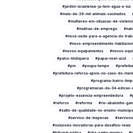
#jardim-israelense-ja-tem-agua-e-luz
#mais-de-26-mil-animais-vacinados
#mulheres-em-situacao-de-violenc
#mutirao-de-emprego
#nata
#nova-sede-para-a-agencia-do-trab
#novo-empreendimento-habitacion
#novos-equipamentos
#novos-equi
#palco-tindiquera
#papai-noel-azul
#pm
#poupa-tempo
#prefeitu
#prefeitura-reforca-apoio-no-caso-do-men
#programa-bairro-limp
#programacao-da-34-edicao-d
#projeto-essencia-empreendedora
#
#reforco
#reforma
#rio-abaixinho-ga
#salto-de-qualidade-no-ensino-municipa
#servico-de-inspecao
#servicos
#solucoes-inovadoras-para-desafios-reais
#tribunal-justica
#ubs-santa-monica
#u