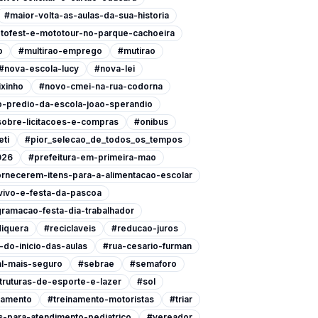
#maior-volta-as-aulas-da-sua-historia
tofest-e-mototour-no-parque-cachoeira
o
#multirao-emprego
#mutirao
#nova-escola-lucy
#nova-lei
xinho
#novo-cmei-na-rua-codorna
-predio-da-escola-joao-sperandio
-sobre-licitacoes-e-compras
#onibus
eti
#pior_selecao_de_todos_os_tempos
026
#prefeitura-em-primeira-mao
ornecerem-itens-para-a-alimentacao-escolar
vivo-e-festa-da-pascoa
ramacao-festa-dia-trabalhador
iquera
#reciclaveis
#reducao-juros
do-inicio-das-aulas
#rua-cesario-furman
l-mais-seguro
#sebrae
#semaforo
ruturas-de-esporte-e-lazer
#sol
namento
#treinamento-motoristas
#triar
-para-atendimento-pediatrico
#vereador