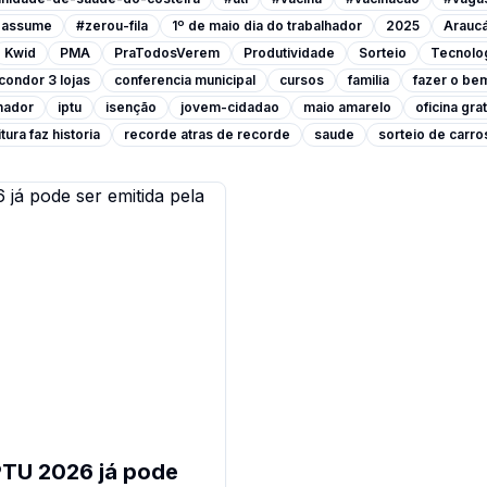
a-assume
#zerou-fila
1º de maio dia do trabalhador
2025
Araucá
Kwid
PMA
PraTodosVerem
Produtividade
Sorteio
Tecnolo
condor 3 lojas
conferencia municipal
cursos
familia
fazer o be
lhador
iptu
isenção
jovem-cidadao
maio amarelo
oficina grat
tura faz historia
recorde atras de recorde
saude
sorteio de carro
PTU 2026 já pode