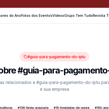
ores do Ano
Fotos dos Eventos
Vídeos
Grupo Tem Tudo
Revista 
#guia-para-pagamento-do-iptu
sobre
#guia-para-pagamento-
cas relacionados a
#guia-para-pagamento-do-iptu
para
e sua empresa
cultoras
#136-festa-araucaria
#15-toneladas-de-peixe
#150-ano