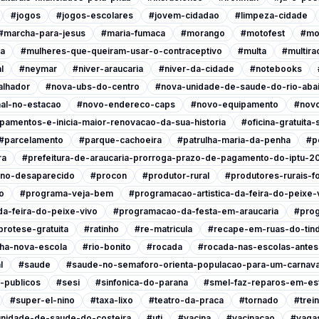
#jogos
#jogos-escolares
#jovem-cidadao
#limpeza-cidade
#marcha-para-jesus
#maria-fumaca
#morango
#motofest
#mo
ia
#mulheres-que-queiram-usar-o-contraceptivo
#multa
#multira
l
#neymar
#niver-araucaria
#niver-da-cidade
#notebooks
alhador
#nova-ubs-do-centro
#nova-unidade-de-saude-do-rio-abai
al-no-estacao
#novo-endereco-caps
#novo-equipamento
#novo
pamentos-e-inicia-maior-renovacao-da-sua-historia
#oficina-gratuita
#parcelamento
#parque-cachoeira
#patrulha-maria-da-penha
#p
ra
#prefeitura-de-araucaria-prorroga-prazo-de-pagamento-do-iptu-2
ino-desaparecido
#procon
#produtor-rural
#produtores-rurais-f
o
#programa-veja-bem
#programacao-artistica-da-feira-do-peixe-
a-feira-do-peixe-vivo
#programacao-da-festa-em-araucaria
#prog
protese-gratuita
#ratinho
#re-matricula
#recape-em-ruas-do-tind
nha-nova-escola
#rio-bonito
#rocada
#rocada-nas-escolas-antes-
l
#saude
#saude-no-semaforo-orienta-populacao-para-um-carnava
-publicos
#sesi
#sinfonica-do-parana
#smel-faz-reparos-em-est
#super-el-nino
#taxa-lixo
#teatro-da-praca
#tornado
#trei
nidade-de-saude-do-costeira
#uti
#vacina
#vacinacao
#vagas