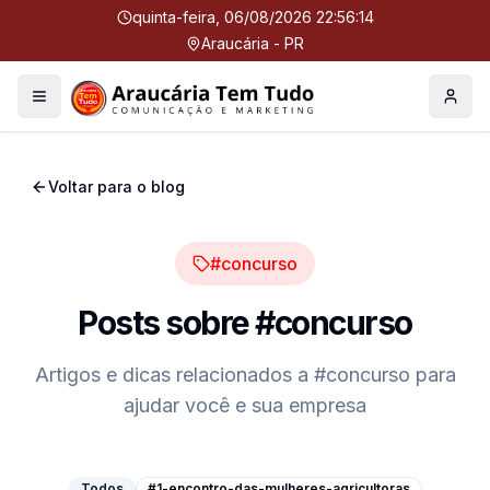
quinta-feira, 06/08/2026 22:56:15
Araucária - PR
Menu
Perfil
Voltar para o blog
#concurso
Posts sobre
#concurso
Artigos e dicas relacionados a
#concurso
para
ajudar você e sua empresa
Todos
#1-encontro-das-mulheres-agricultoras