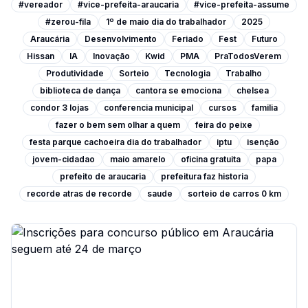
#vereador
#vice-prefeita-araucaria
#vice-prefeita-assume
#zerou-fila
1º de maio dia do trabalhador
2025
Araucária
Desenvolvimento
Feriado
Fest
Futuro
Hissan
IA
Inovação
Kwid
PMA
PraTodosVerem
Produtividade
Sorteio
Tecnologia
Trabalho
biblioteca de dança
cantora se emociona
chelsea
condor 3 lojas
conferencia municipal
cursos
familia
fazer o bem sem olhar a quem
feira do peixe
festa parque cachoeira dia do trabalhador
iptu
isenção
jovem-cidadao
maio amarelo
oficina gratuita
papa
prefeito de araucaria
prefeitura faz historia
recorde atras de recorde
saude
sorteio de carros 0 km