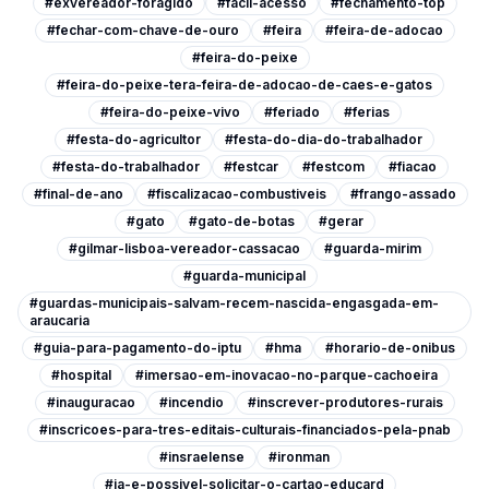
#exvereador-foragido
#facil-acesso
#fechamento-top
#fechar-com-chave-de-ouro
#feira
#feira-de-adocao
#feira-do-peixe
#feira-do-peixe-tera-feira-de-adocao-de-caes-e-gatos
#feira-do-peixe-vivo
#feriado
#ferias
#festa-do-agricultor
#festa-do-dia-do-trabalhador
#festa-do-trabalhador
#festcar
#festcom
#fiacao
#final-de-ano
#fiscalizacao-combustiveis
#frango-assado
#gato
#gato-de-botas
#gerar
#gilmar-lisboa-vereador-cassacao
#guarda-mirim
#guarda-municipal
#guardas-municipais-salvam-recem-nascida-engasgada-em-
araucaria
#guia-para-pagamento-do-iptu
#hma
#horario-de-onibus
#hospital
#imersao-em-inovacao-no-parque-cachoeira
#inauguracao
#incendio
#inscrever-produtores-rurais
#inscricoes-para-tres-editais-culturais-financiados-pela-pnab
#insraelense
#ironman
#ja-e-possivel-solicitar-o-cartao-educard