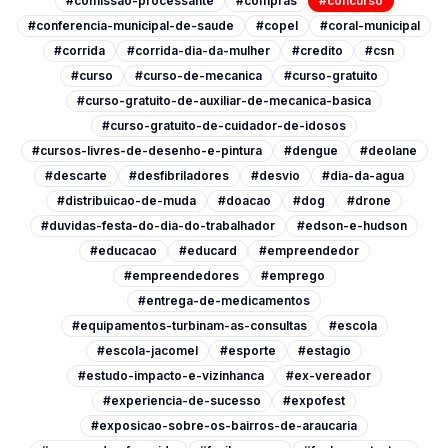
#comissao-processante
#compras
#concurso
#conferencia-municipal-de-saude
#copel
#coral-municipal
#corrida
#corrida-dia-da-mulher
#credito
#csn
#curso
#curso-de-mecanica
#curso-gratuito
#curso-gratuito-de-auxiliar-de-mecanica-basica
#curso-gratuito-de-cuidador-de-idosos
#cursos-livres-de-desenho-e-pintura
#dengue
#deolane
#descarte
#desfibriladores
#desvio
#dia-da-agua
#distribuicao-de-muda
#doacao
#dog
#drone
#duvidas-festa-do-dia-do-trabalhador
#edson-e-hudson
#educacao
#educard
#empreendedor
#empreendedores
#emprego
#entrega-de-medicamentos
#equipamentos-turbinam-as-consultas
#escola
#escola-jacomel
#esporte
#estagio
#estudo-impacto-e-vizinhanca
#ex-vereador
#experiencia-de-sucesso
#expofest
#exposicao-sobre-os-bairros-de-araucaria