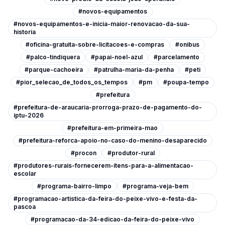
#novos-equipamentos
#novos-equipamentos-e-inicia-maior-renovacao-da-sua-
historia
#oficina-gratuita-sobre-licitacoes-e-compras
#onibus
#palco-tindiquera
#papai-noel-azul
#parcelamento
#parque-cachoeira
#patrulha-maria-da-penha
#peti
#pior_selecao_de_todos_os_tempos
#pm
#poupa-tempo
#prefeitura
#prefeitura-de-araucaria-prorroga-prazo-de-pagamento-do-
iptu-2026
#prefeitura-em-primeira-mao
#prefeitura-reforca-apoio-no-caso-do-menino-desaparecido
#procon
#produtor-rural
#produtores-rurais-fornecerem-itens-para-a-alimentacao-
escolar
#programa-bairro-limpo
#programa-veja-bem
#programacao-artistica-da-feira-do-peixe-vivo-e-festa-da-
pascoa
#programacao-da-34-edicao-da-feira-do-peixe-vivo