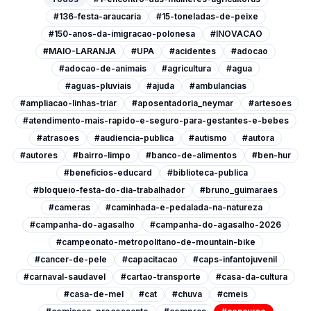
#136-festa-araucaria
#15-toneladas-de-peixe
#150-anos-da-imigracao-polonesa
#INOVACAO
#MAIO-LARANJA
#UPA
#acidentes
#adocao
#adocao-de-animais
#agricultura
#agua
#aguas-pluviais
#ajuda
#ambulancias
#ampliacao-linhas-triar
#aposentadoria_neymar
#artesoes
#atendimento-mais-rapido-e-seguro-para-gestantes-e-bebes
#atrasoes
#audiencia-publica
#autismo
#autora
#autores
#bairro-limpo
#banco-de-alimentos
#ben-hur
#beneficios-educard
#biblioteca-publica
#bloqueio-festa-do-dia-trabalhador
#bruno_guimaraes
#cameras
#caminhada-e-pedalada-na-natureza
#campanha-do-agasalho
#campanha-do-agasalho-2026
#campeonato-metropolitano-de-mountain-bike
#cancer-de-pele
#capacitacao
#caps-infantojuvenil
#carnaval-saudavel
#cartao-transporte
#casa-da-cultura
#casa-de-mel
#cat
#chuva
#cmeis