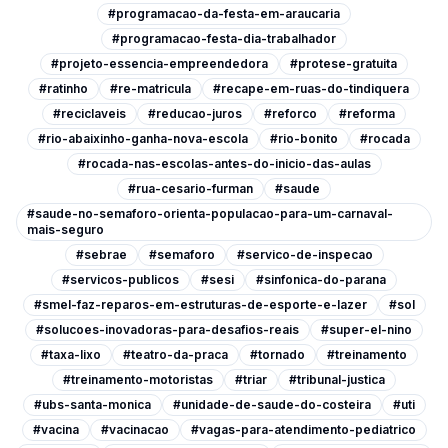
#programacao-da-festa-em-araucaria
#programacao-festa-dia-trabalhador
#projeto-essencia-empreendedora
#protese-gratuita
#ratinho
#re-matricula
#recape-em-ruas-do-tindiquera
#reciclaveis
#reducao-juros
#reforco
#reforma
#rio-abaixinho-ganha-nova-escola
#rio-bonito
#rocada
#rocada-nas-escolas-antes-do-inicio-das-aulas
#rua-cesario-furman
#saude
#saude-no-semaforo-orienta-populacao-para-um-carnaval-
mais-seguro
#sebrae
#semaforo
#servico-de-inspecao
#servicos-publicos
#sesi
#sinfonica-do-parana
#smel-faz-reparos-em-estruturas-de-esporte-e-lazer
#sol
#solucoes-inovadoras-para-desafios-reais
#super-el-nino
#taxa-lixo
#teatro-da-praca
#tornado
#treinamento
#treinamento-motoristas
#triar
#tribunal-justica
#ubs-santa-monica
#unidade-de-saude-do-costeira
#uti
#vacina
#vacinacao
#vagas-para-atendimento-pediatrico