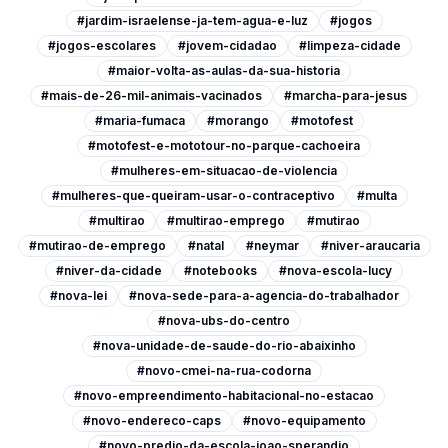
#jardim-israelense-ja-tem-agua-e-luz
#jogos
#jogos-escolares
#jovem-cidadao
#limpeza-cidade
#maior-volta-as-aulas-da-sua-historia
#mais-de-26-mil-animais-vacinados
#marcha-para-jesus
#maria-fumaca
#morango
#motofest
#motofest-e-mototour-no-parque-cachoeira
#mulheres-em-situacao-de-violencia
#mulheres-que-queiram-usar-o-contraceptivo
#multa
#multirao
#multirao-emprego
#mutirao
#mutirao-de-emprego
#natal
#neymar
#niver-araucaria
#niver-da-cidade
#notebooks
#nova-escola-lucy
#nova-lei
#nova-sede-para-a-agencia-do-trabalhador
#nova-ubs-do-centro
#nova-unidade-de-saude-do-rio-abaixinho
#novo-cmei-na-rua-codorna
#novo-empreendimento-habitacional-no-estacao
#novo-endereco-caps
#novo-equipamento
#novo-predio-da-escola-joao-sperandio