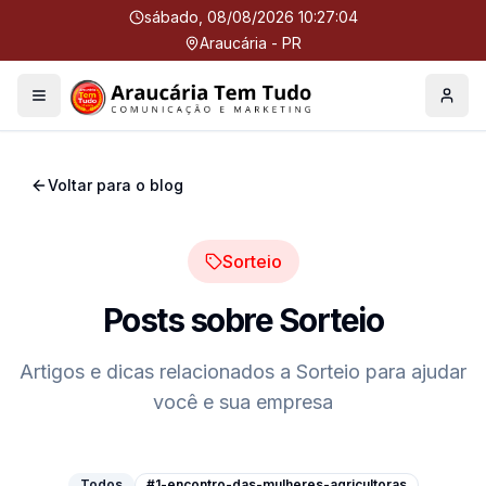
sábado, 08/08/2026 10:27:04
Araucária - PR
Menu
Perfil
Voltar para o blog
Sorteio
Posts sobre
Sorteio
Artigos e dicas relacionados a
Sorteio
para ajudar
você e sua empresa
Todos
#1-encontro-das-mulheres-agricultoras