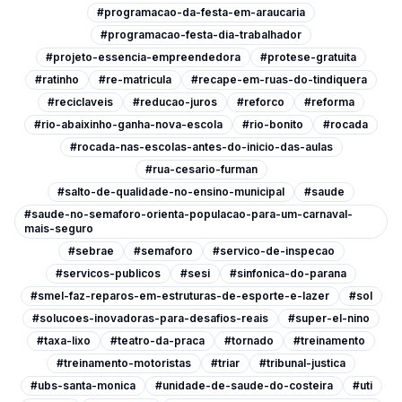
#programacao-da-festa-em-araucaria
#programacao-festa-dia-trabalhador
#projeto-essencia-empreendedora
#protese-gratuita
#ratinho
#re-matricula
#recape-em-ruas-do-tindiquera
#reciclaveis
#reducao-juros
#reforco
#reforma
#rio-abaixinho-ganha-nova-escola
#rio-bonito
#rocada
#rocada-nas-escolas-antes-do-inicio-das-aulas
#rua-cesario-furman
#salto-de-qualidade-no-ensino-municipal
#saude
#saude-no-semaforo-orienta-populacao-para-um-carnaval-
mais-seguro
#sebrae
#semaforo
#servico-de-inspecao
#servicos-publicos
#sesi
#sinfonica-do-parana
#smel-faz-reparos-em-estruturas-de-esporte-e-lazer
#sol
#solucoes-inovadoras-para-desafios-reais
#super-el-nino
#taxa-lixo
#teatro-da-praca
#tornado
#treinamento
#treinamento-motoristas
#triar
#tribunal-justica
#ubs-santa-monica
#unidade-de-saude-do-costeira
#uti