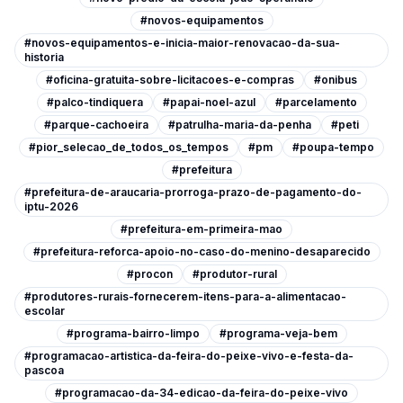
#novos-equipamentos
#novos-equipamentos-e-inicia-maior-renovacao-da-sua-
historia
#oficina-gratuita-sobre-licitacoes-e-compras
#onibus
#palco-tindiquera
#papai-noel-azul
#parcelamento
#parque-cachoeira
#patrulha-maria-da-penha
#peti
#pior_selecao_de_todos_os_tempos
#pm
#poupa-tempo
#prefeitura
#prefeitura-de-araucaria-prorroga-prazo-de-pagamento-do-
iptu-2026
#prefeitura-em-primeira-mao
#prefeitura-reforca-apoio-no-caso-do-menino-desaparecido
#procon
#produtor-rural
#produtores-rurais-fornecerem-itens-para-a-alimentacao-
escolar
#programa-bairro-limpo
#programa-veja-bem
#programacao-artistica-da-feira-do-peixe-vivo-e-festa-da-
pascoa
#programacao-da-34-edicao-da-feira-do-peixe-vivo