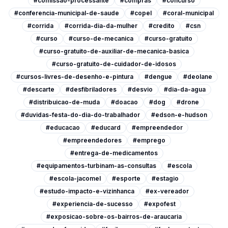
#comissao-processante
#compras
#concurso
#conferencia-municipal-de-saude
#copel
#coral-municipal
#corrida
#corrida-dia-da-mulher
#credito
#csn
#curso
#curso-de-mecanica
#curso-gratuito
#curso-gratuito-de-auxiliar-de-mecanica-basica
#curso-gratuito-de-cuidador-de-idosos
#cursos-livres-de-desenho-e-pintura
#dengue
#deolane
#descarte
#desfibriladores
#desvio
#dia-da-agua
#distribuicao-de-muda
#doacao
#dog
#drone
#duvidas-festa-do-dia-do-trabalhador
#edson-e-hudson
#educacao
#educard
#empreendedor
#empreendedores
#emprego
#entrega-de-medicamentos
#equipamentos-turbinam-as-consultas
#escola
#escola-jacomel
#esporte
#estagio
#estudo-impacto-e-vizinhanca
#ex-vereador
#experiencia-de-sucesso
#expofest
#exposicao-sobre-os-bairros-de-araucaria