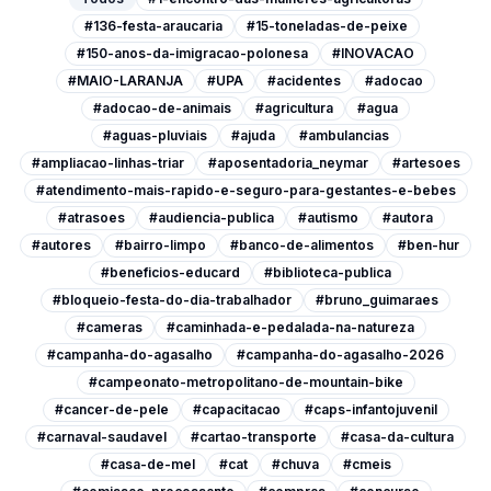
#136-festa-araucaria
#15-toneladas-de-peixe
#150-anos-da-imigracao-polonesa
#INOVACAO
#MAIO-LARANJA
#UPA
#acidentes
#adocao
#adocao-de-animais
#agricultura
#agua
#aguas-pluviais
#ajuda
#ambulancias
#ampliacao-linhas-triar
#aposentadoria_neymar
#artesoes
#atendimento-mais-rapido-e-seguro-para-gestantes-e-bebes
#atrasoes
#audiencia-publica
#autismo
#autora
#autores
#bairro-limpo
#banco-de-alimentos
#ben-hur
#beneficios-educard
#biblioteca-publica
#bloqueio-festa-do-dia-trabalhador
#bruno_guimaraes
#cameras
#caminhada-e-pedalada-na-natureza
#campanha-do-agasalho
#campanha-do-agasalho-2026
#campeonato-metropolitano-de-mountain-bike
#cancer-de-pele
#capacitacao
#caps-infantojuvenil
#carnaval-saudavel
#cartao-transporte
#casa-da-cultura
#casa-de-mel
#cat
#chuva
#cmeis