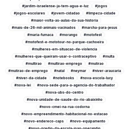
#jardim-israelense-ja-tem-agua-e-luz
#jogos
#jogos-escolares
#jovem-cidadao
#limpeza-cidade
#maior-volta-as-aulas-da-sua-historia
#mais-de-26-mil-animais-vacinados
#marcha-para-jesus
#maria-fumaca
#morango
#motofest
#motofest-e-mototour-no-parque-cachoeira
#mulheres-em-situacao-de-violencia
#mulheres-que-queiram-usar-o-contraceptivo
#multa
#multirao
#multirao-emprego
#mutirao
#mutirao-de-emprego
#natal
#neymar
#niver-araucaria
#niver-da-cidade
#notebooks
#nova-escola-lucy
#nova-lei
#nova-sede-para-a-agencia-do-trabalhador
#nova-ubs-do-centro
#nova-unidade-de-saude-do-rio-abaixinho
#novo-cmei-na-rua-codorna
#novo-empreendimento-habitacional-no-estacao
#novo-endereco-caps
#novo-equipamento
#novo-predio-da-escola-joao-sperandio