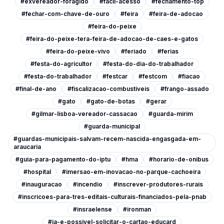
#exvereador-foragido
#facil-acesso
#fechamento-top
#fechar-com-chave-de-ouro
#feira
#feira-de-adocao
#feira-do-peixe
#feira-do-peixe-tera-feira-de-adocao-de-caes-e-gatos
#feira-do-peixe-vivo
#feriado
#ferias
#festa-do-agricultor
#festa-do-dia-do-trabalhador
#festa-do-trabalhador
#festcar
#festcom
#fiacao
#final-de-ano
#fiscalizacao-combustiveis
#frango-assado
#gato
#gato-de-botas
#gerar
#gilmar-lisboa-vereador-cassacao
#guarda-mirim
#guarda-municipal
#guardas-municipais-salvam-recem-nascida-engasgada-em-
araucaria
#guia-para-pagamento-do-iptu
#hma
#horario-de-onibus
#hospital
#imersao-em-inovacao-no-parque-cachoeira
#inauguracao
#incendio
#inscrever-produtores-rurais
#inscricoes-para-tres-editais-culturais-financiados-pela-pnab
#insraelense
#ironman
#ja-e-possivel-solicitar-o-cartao-educard