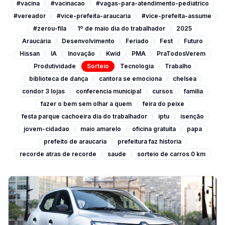
#vacina
#vacinacao
#vagas-para-atendimento-pediatrico
#vereador
#vice-prefeita-araucaria
#vice-prefeita-assume
#zerou-fila
1º de maio dia do trabalhador
2025
Araucária
Desenvolvimento
Feriado
Fest
Futuro
Hissan
IA
Inovação
Kwid
PMA
PraTodosVerem
Produtividade
Sorteio
Tecnologia
Trabalho
biblioteca de dança
cantora se emociona
chelsea
condor 3 lojas
conferencia municipal
cursos
familia
fazer o bem sem olhar a quem
feira do peixe
festa parque cachoeira dia do trabalhador
iptu
isenção
jovem-cidadao
maio amarelo
oficina gratuita
papa
prefeito de araucaria
prefeitura faz historia
recorde atras de recorde
saude
sorteio de carros 0 km