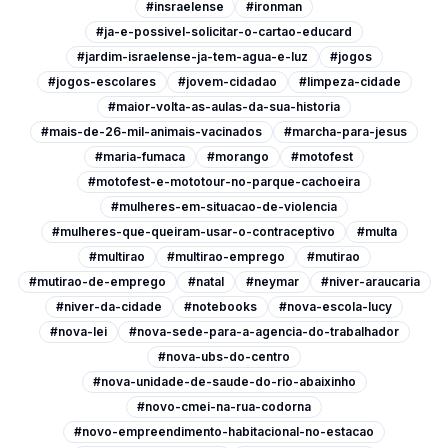
#insraelense
#ironman
#ja-e-possivel-solicitar-o-cartao-educard
#jardim-israelense-ja-tem-agua-e-luz
#jogos
#jogos-escolares
#jovem-cidadao
#limpeza-cidade
#maior-volta-as-aulas-da-sua-historia
#mais-de-26-mil-animais-vacinados
#marcha-para-jesus
#maria-fumaca
#morango
#motofest
#motofest-e-mototour-no-parque-cachoeira
#mulheres-em-situacao-de-violencia
#mulheres-que-queiram-usar-o-contraceptivo
#multa
#multirao
#multirao-emprego
#mutirao
#mutirao-de-emprego
#natal
#neymar
#niver-araucaria
#niver-da-cidade
#notebooks
#nova-escola-lucy
#nova-lei
#nova-sede-para-a-agencia-do-trabalhador
#nova-ubs-do-centro
#nova-unidade-de-saude-do-rio-abaixinho
#novo-cmei-na-rua-codorna
#novo-empreendimento-habitacional-no-estacao