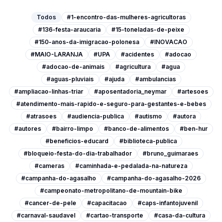
Todos
#1-encontro-das-mulheres-agricultoras
#136-festa-araucaria
#15-toneladas-de-peixe
#150-anos-da-imigracao-polonesa
#INOVACAO
#MAIO-LARANJA
#UPA
#acidentes
#adocao
#adocao-de-animais
#agricultura
#agua
#aguas-pluviais
#ajuda
#ambulancias
#ampliacao-linhas-triar
#aposentadoria_neymar
#artesoes
#atendimento-mais-rapido-e-seguro-para-gestantes-e-bebes
#atrasoes
#audiencia-publica
#autismo
#autora
#autores
#bairro-limpo
#banco-de-alimentos
#ben-hur
#beneficios-educard
#biblioteca-publica
#bloqueio-festa-do-dia-trabalhador
#bruno_guimaraes
#cameras
#caminhada-e-pedalada-na-natureza
#campanha-do-agasalho
#campanha-do-agasalho-2026
#campeonato-metropolitano-de-mountain-bike
#cancer-de-pele
#capacitacao
#caps-infantojuvenil
#carnaval-saudavel
#cartao-transporte
#casa-da-cultura