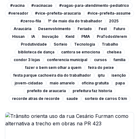
#vacina
#vacinacao
#vagas-para-atendimento-pediatrico
#vereador
#vice-prefeita-araucaria
#vice-prefeita-assume
#zerou-fila
1º de maio dia do trabalhador
2025
Araucária
Desenvolvimento
Feriado
Fest
Futuro
Hissan
IA
Inovação
Kwid
PMA
PraTodosVerem
Produtividade
Sorteio
Tecnologia
Trabalho
biblioteca de dança
cantora se emociona
chelsea
condor 3 lojas
conferencia municipal
cursos
familia
fazer o bem sem olhar a quem
feira do peixe
festa parque cachoeira dia do trabalhador
iptu
isenção
jovem-cidadao
maio amarelo
oficina gratuita
papa
prefeito de araucaria
prefeitura faz historia
recorde atras de recorde
saude
sorteio de carros 0 km