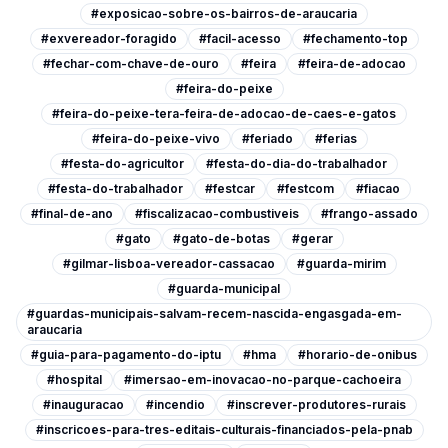
#exposicao-sobre-os-bairros-de-araucaria
#exvereador-foragido
#facil-acesso
#fechamento-top
#fechar-com-chave-de-ouro
#feira
#feira-de-adocao
#feira-do-peixe
#feira-do-peixe-tera-feira-de-adocao-de-caes-e-gatos
#feira-do-peixe-vivo
#feriado
#ferias
#festa-do-agricultor
#festa-do-dia-do-trabalhador
#festa-do-trabalhador
#festcar
#festcom
#fiacao
#final-de-ano
#fiscalizacao-combustiveis
#frango-assado
#gato
#gato-de-botas
#gerar
#gilmar-lisboa-vereador-cassacao
#guarda-mirim
#guarda-municipal
#guardas-municipais-salvam-recem-nascida-engasgada-em-
araucaria
#guia-para-pagamento-do-iptu
#hma
#horario-de-onibus
#hospital
#imersao-em-inovacao-no-parque-cachoeira
#inauguracao
#incendio
#inscrever-produtores-rurais
#inscricoes-para-tres-editais-culturais-financiados-pela-pnab