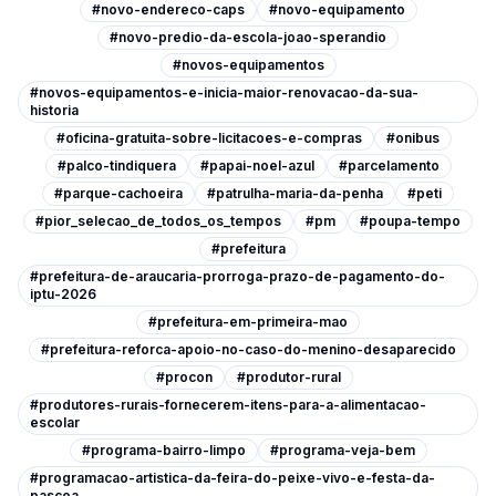
#novo-endereco-caps
#novo-equipamento
#novo-predio-da-escola-joao-sperandio
#novos-equipamentos
#novos-equipamentos-e-inicia-maior-renovacao-da-sua-
historia
#oficina-gratuita-sobre-licitacoes-e-compras
#onibus
#palco-tindiquera
#papai-noel-azul
#parcelamento
#parque-cachoeira
#patrulha-maria-da-penha
#peti
#pior_selecao_de_todos_os_tempos
#pm
#poupa-tempo
#prefeitura
#prefeitura-de-araucaria-prorroga-prazo-de-pagamento-do-
iptu-2026
#prefeitura-em-primeira-mao
#prefeitura-reforca-apoio-no-caso-do-menino-desaparecido
#procon
#produtor-rural
#produtores-rurais-fornecerem-itens-para-a-alimentacao-
escolar
#programa-bairro-limpo
#programa-veja-bem
#programacao-artistica-da-feira-do-peixe-vivo-e-festa-da-
pascoa