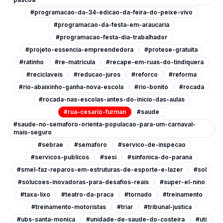
#programacao-da-34-edicao-da-feira-do-peixe-vivo
#programacao-da-festa-em-araucaria
#programacao-festa-dia-trabalhador
#projeto-essencia-empreendedora
#protese-gratuita
#ratinho
#re-matricula
#recape-em-ruas-do-tindiquera
#reciclaveis
#reducao-juros
#reforco
#reforma
#rio-abaixinho-ganha-nova-escola
#rio-bonito
#rocada
#rocada-nas-escolas-antes-do-inicio-das-aulas
#rua-cesario-furman
#saude
#saude-no-semaforo-orienta-populacao-para-um-carnaval-
mais-seguro
#sebrae
#semaforo
#servico-de-inspecao
#servicos-publicos
#sesi
#sinfonica-do-parana
#smel-faz-reparos-em-estruturas-de-esporte-e-lazer
#sol
#solucoes-inovadoras-para-desafios-reais
#super-el-nino
#taxa-lixo
#teatro-da-praca
#tornado
#treinamento
#treinamento-motoristas
#triar
#tribunal-justica
#ubs-santa-monica
#unidade-de-saude-do-costeira
#uti