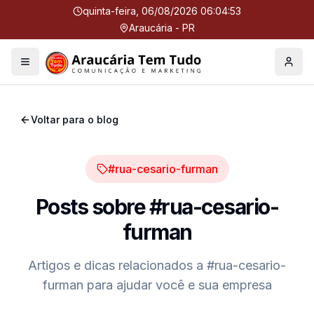
quinta-feira, 06/08/2026 06:04:54
Araucária - PR
Menu
Perfil
Voltar para o blog
#rua-cesario-furman
Posts sobre
#rua-cesario-
furman
Artigos e dicas relacionados a
#rua-cesario-
furman
para ajudar você e sua empresa